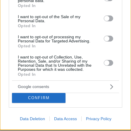
personal data.
grant or deny consent to Google and its third-party tags to
πυρκαγιά στη Γιούτα
Opted In
use your data for below specified purposes in below Google
08.08.2026, 09:34
consent section.
I want to opt-out of the Sale of my
Personal Data.
Opted In
I want to opt-out of processing my
Personal Data for Targeted Advertising.
Βίντεο: Μεθυσμένη σκότωσε νύφη
Opted In
λίγες ώρες μετά τον γάμο της και στο
τμήμα ζητούσε κλαίγοντας τον πατέρα
I want to opt-out of Collection, Use,
της
Retention, Sale, and/or Sharing of my
Personal Data that Is Unrelated with the
Purposes for which it was collected.
118
08.08.2026, 09:25
Opted In
Google consents
Μαρία Εκμεκτσίογλου: Ζω καθημερινά
CONFIRM
θαύματα, πρώτα είναι ο Θεός και μετά
οι γιοι μου
13
08.08.2026, 11:48
Data Deletion
Data Access
Privacy Policy