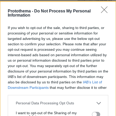
Protothema -
Do Not Process My Personal
Information
Σε 57χρονη γυναίκα ανήκει η σορός
στον Λυκαβηττό, από πτώση ο
If you wish to opt-out of the sale, sharing to third parties, or
θάνατος
processing of your personal or sensitive information for
62
08.08.2026, 15:07
targeted advertising by us, please use the below opt-out
section to confirm your selection. Please note that after your
opt-out request is processed you may continue seeing
interest-based ads based on personal information utilized by
us or personal information disclosed to third parties prior to
Προήχθη σε Αστυνόμο Α' η
your opt-out. You may separately opt-out of the further
Κωνσταντία Δημογλίδου
disclosure of your personal information by third parties on the
IAB’s list of downstream participants. This information may
40
08.08.2026, 14:57
also be disclosed by us to third parties on the
IAB’s List of
Downstream Participants
that may further disclose it to other
third parties.
Please note that this website/app uses one or more Google
Personal Data Processing Opt Outs
services and may gather and store information including but
Συνετρίβη πυροσβεστικό ελικόπτερο
not limited to your visit or usage behaviour. You may click to
I want to opt-out of the Sharing of my
ενώ επιχειρούσε σε μεγάλη δασική