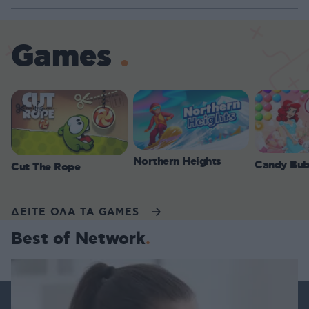
Games
Northern Heights
Candy Bub
Cut The Rope
ΔΕΙΤΕ ΟΛΑ ΤΑ GAMES
Best of Network