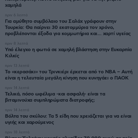
χαμηλά
πριν 6 λεπτά
Για αμύθητο συμβόλαιο του Σαλάχ γράφουν στην
Τουρκία: Θα παίρνει 30 εκατομμύρια τον χρόνο,
προβλέπονται έξοδα για κομμωτήρια και... χαρτί υγείας
πριν 8 λεπτά
Υπό έλεγχο η φωτιά σε χαμηλή βλάστηση στην Ευκαρπία
Κιλκίς
πριν 13 λεπτά
Το «κερασάκι» του Τρινκιέρι έρχεται από το NBA – Αυτή
είναι η τελευταία μεγάλη κίνηση που κυνηγάει ο ΠΑΟΚ
πριν 14 λεπτά
Τελικά, πόσο ωφέλιμα -και ασφαλή- είναι τα
βιταμινούχα συμπληρώματα διατροφής;
πριν 14 λεπτά
Βόλτα του σκύλου: Τα 5 είδη που χρειάζεται για να είναι
υγιής και χαρούμενος
πριν 18 λεπτά