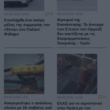
14
08.08.2026, 14:06
08.08.2026, 14:21
Φρουροί της
Συνελήφθη ένα ακόμη
Επανάστασης: Το άνοιγμα
μέλος της συμμορίας του
των Στενών του Ορμούζ
«Έντικ» στο Παλαιό
δεν σχετίζεται με τις
Φάληρο
διαπραγματεύσεις
Τεχεράνης - Ομάν
08.08.2026, 13:11
73
08.08.2026, 12:58
Απαγορεύτηκε ο απόπλους
ΕΛΑΣ για το περιστατικό
πλοίου με 26 επιβάτες από
στην Κρήτη με τον