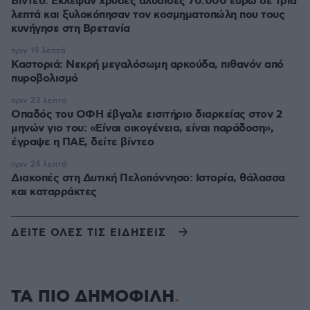
Βίντεο: Έκλεψαν χρυσές αλυσίδες 70.000 ευρώ σε τρία
λεπτά και ξυλοκόπησαν τον κοσμηματοπώλη που τους
κυνήγησε στη Βρετανία
πριν 19 λεπτά
Καστοριά: Νεκρή μεγαλόσωμη αρκούδα, πιθανόν από
πυροβολισμό
πριν 23 λεπτά
Οπαδός του ΟΦΗ έβγαλε εισιτήριο διαρκείας στον 2
μηνών γιο του: «Είναι οικογένεια, είναι παράδοση»,
έγραψε η ΠΑΕ, δείτε βίντεο
πριν 24 λεπτά
Διακοπές στη Δυτική Πελοπόννησο: Ιστορία, θάλασσα
και καταρράκτες
ΔΕΙΤΕ ΟΛΕΣ ΤΙΣ ΕΙΔΗΣΕΙΣ
ΤΑ ΠΙΟ ΔΗΜΟΦΙΛΗ