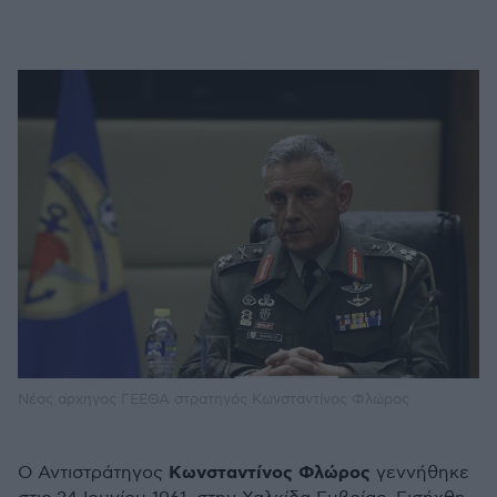
Nέος αρχηγος ΓΕΕΘΑ στρατηγός Κωνσταντίνος Φλώρος
Κωνσταντίνος Φλώρος
Ο Αντιστράτηγος
γεννήθηκε