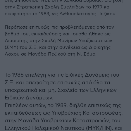
στις 24 Ιουνίου 1961, στην Χαλκίδα Ευβοίας. Εισήχθη
στην Στρατιωτική Σχολή Ευελπίδων το 1979 και
απεφοίτησε το 1983, ως Ανθυπολοχαγός Πεζικού.
Περάτωσε επιτυχώς, τις προβλεπόμενες από τον
βαθμό του, εκπαιδεύσεις και τοποθετήθηκε ως
Διμοιρίτης στην Σχολή Μονίμων Υπαξιωματικών
(ΣΜΥ) του Σ.Ξ. και στην συνέχεια ως Διοικητής
Λόχου σε Μονάδα Πεζικού στη Ν. Σάμο.
Το 1986 επελέγη για τις Ειδικές Δυνάμεις του
Σ.Ξ. και απεφοίτησε επιτυχώς από όλα τα
υποχρεωτικά και μη, Σχολεία των Ελληνικών
Ειδικών Δυνάμεων.
Επιπλέον αυτών, το 1989, διήλθε επιτυχώς της
εκπαιδεύσεως ως Υποβρύχιος Καταστροφέας,
στην Μονάδα Υποβρυχίων Καταστροφών, του
Ελληνικού Πολεμικού Ναυτικού (ΜΥΚ/ΠΝ), και