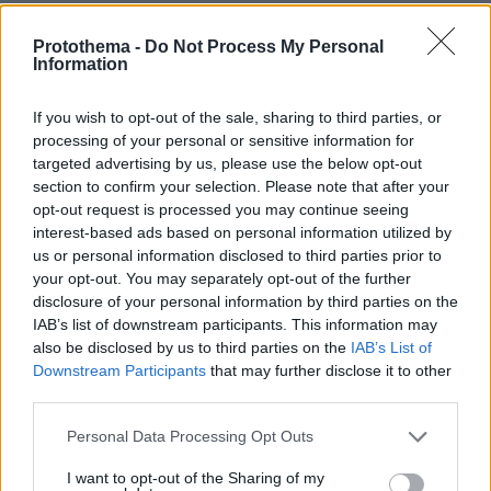
Μεταπτυχιακού Τίτλου, στις «ΔΙΕΘΝΕΙΣ
ΣΧΕΣΕΙΣ ΚΑΙ ΣΤΡΑΤΗΓΙΚΕΣ ΣΠΟΥΔΕΣ» του
Protothema -
Do Not Process My Personal
Information
Τμήματος Διεθνών και Ευρωπαϊκών Σπουδών
του ΠΑΝΤΕΙΟΥ ΠΑΝΕΠΙΣΤΗΜΙΟΥ ΑΘΗΝΩΝ.
If you wish to opt-out of the sale, sharing to third parties, or
processing of your personal or sensitive information for
Είναι νυμφευμένος με την Άννα-Μαρία
targeted advertising by us, please use the below opt-out
Τσικρικώνη, οικονομολόγο και έχει 2 κόρες.
section to confirm your selection. Please note that after your
opt-out request is processed you may continue seeing
interest-based ads based on personal information utilized by
Κατέχει όλα τα προβλεπόμενα από τον βαθμό
us or personal information disclosed to third parties prior to
του Μετάλλια των Ελληνικών Ενόπλων
your opt-out. You may separately opt-out of the further
Δυνάμεων και το Μετάλλιο συμμετοχής σε
disclosure of your personal information by third parties on the
IAB’s list of downstream participants. This information may
Ειρηνευτικές Αποστολές του ΝΑΤΟ.
also be disclosed by us to third parties on the
IAB’s List of
Downstream Participants
that may further disclose it to other
Ομιλεί την Αγγλική.
third parties.
Please note that this website/app uses one or more Google
Personal Data Processing Opt Outs
services and may gather and store information including but
not limited to your visit or usage behaviour. You may click to
I want to opt-out of the Sharing of my