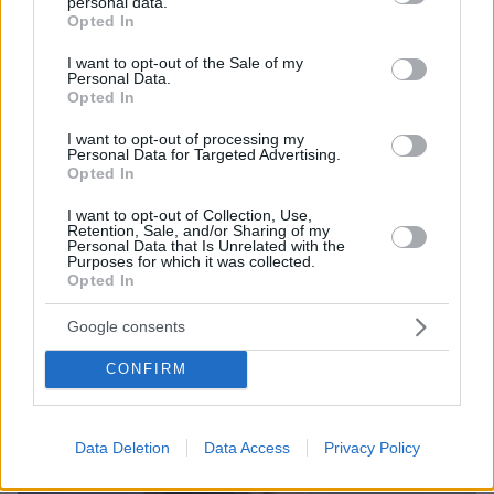
personal data.
πριν 18 λεπτά
grant or deny consent to Google and its third-party tags to
Opted In
Τροχαίο ατύχημα για τον Mike, η ανάρτηση του ράπερ
use your data for below specified purposes in below Google
consent section.
I want to opt-out of the Sale of my
πριν 20 λεπτά
Personal Data.
5 ιστορικές εκκλησίες που αξίζει να γνωρίσετε στην
Opted In
παλιά πόλη της Κέρκυρας
I want to opt-out of processing my
Personal Data for Targeted Advertising.
ΔΕΙΤΕ ΟΛΕΣ ΤΙΣ ΕΙΔΗΣΕΙΣ
Opted In
I want to opt-out of Collection, Use,
Retention, Sale, and/or Sharing of my
Personal Data that Is Unrelated with the
Purposes for which it was collected.
ΤΑ ΠΙΟ ΔΗΜΟΦΙΛΗ
Opted In
Google consents
CONFIRM
Data Deletion
Data Access
Privacy Policy