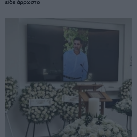
είδε άρρωστο