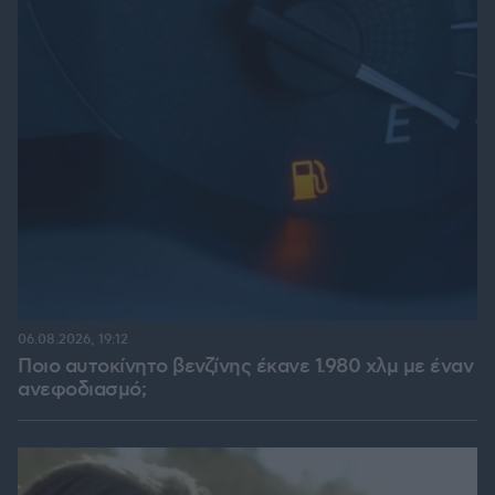
06.08.2026, 19:12
Ποιο αυτοκίνητο βενζίνης έκανε 1.980 χλμ με έναν
ανεφοδιασμό;