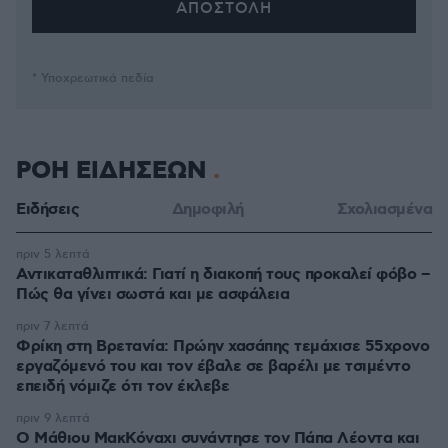
* Υποχρεωτικά πεδία
ΡΟΗ ΕΙΔΗΣΕΩΝ
Ειδήσεις
Δημοφιλή
Σχολιασμένα
πριν 5 λεπτά
Αντικαταθλιπτικά: Γιατί η διακοπή τους προκαλεί φόβο –
Πώς θα γίνει σωστά και με ασφάλεια
πριν 7 λεπτά
Φρίκη στη Βρετανία: Πρώην χασάπης τεμάχισε 55χρονο
εργαζόμενό του και τον έβαλε σε βαρέλι με τσιμέντο
επειδή νόμιζε ότι τον έκλεβε
πριν 9 λεπτά
Ο Μάθιου ΜακΚόναχι συνάντησε τον Πάπα Λέοντα και