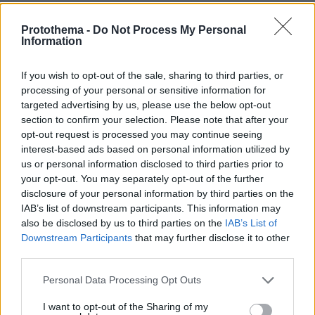
τον... χτύπησε σαν φιλαράκι στον ώμο, δείτε βίντεο
Protothema -
Do Not Process My Personal
πριν 10 λεπτά
Information
Χαλάει η μαρμελάδα; Πόσο διατηρείται και πότε δεν
είναι πλέον ασφαλής
If you wish to opt-out of the sale, sharing to third parties, or
πριν 14 λεπτά
processing of your personal or sensitive information for
Το μυστήριο που απασχολεί τους παλαιοντολόγους: Γιατί
targeted advertising by us, please use the below opt-out
δεν υπήρξαν ποτέ δεινόσαυροι σε μέγεθος ποντικιού
section to confirm your selection. Please note that after your
πριν 15 λεπτά
opt-out request is processed you may continue seeing
Η Ελλάδα και ακόμη 8 χώρες μέλη του ΟΗΕ
interest-based ads based on personal information utilized by
απορρίπτουν τον ισχυρισμό της Ρωσίας περί παύσης
us or personal information disclosed to third parties prior to
λειτουργίας του Μηχανισμού Ποινικών Δικαστηρίων
your opt-out. You may separately opt-out of the further
disclosure of your personal information by third parties on the
πριν 16 λεπτά
IAB’s list of downstream participants. This information may
Νέα Mercedes-AMG GT 53 με 544 άλογα και 0-100 σε
3,5 δλ.
also be disclosed by us to third parties on the
IAB’s List of
Downstream Participants
that may further disclose it to other
LIVE UPDATE
third parties.
πριν 18 λεπτά
ΠΑΟΚ - Άντερλεχτ 0-1 (Β' ημίχρονο): Παλεύει για την
Please note that this website/app uses one or more Google
Personal Data Processing Opt Outs
ισοφάριση ο «Δικέφαλος», έχασε πέναλτι ο Μιχαηλίδης,
services and may gather and store information including but
not limited to your visit or usage behaviour. You may click to
I want to opt-out of the Sharing of my