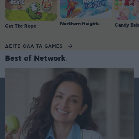
Northern Heights
Candy Bub
Cut The Rope
ΔΕΙΤΕ ΟΛΑ ΤΑ GAMES
Best of Network