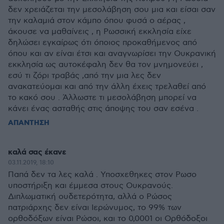
δεν χρειάζεται την μεσολάβηση σου μια και είσαι σαν
την καλαμιά στον κάμπο όπου φυσά ο αέρας ,
άκουσε να μαθαίνεις , η Ρωσσική εκκλησία είχε
δηλώσει εγκαίρως ότι όποιος προκαθήμενος από
όπου και αν είναι έτσι και αναγνωρίσει την Ουκρανική
εκκλησία ως αυτοκέφαλη δεν θα τον μνημονεύει ,
εσύ τι ζόρι τραβάς ,από την μια λες δεν
ανακατεύομαι και από την άλλη έχεις τρελαθεί από
το κακό σου . Άλλωστε τι μεσολάβηση μπορεί να
κάνει ένας ασταθής στις άποψης του σαν εσένα .
ΑΠΑΝΤΗΣΗ
καλά σας έκανε
03.11.2019, 18:10
Παπά δεν τα λες καλά . Υποσχεθηκες στον Ρωσο
υποστήριξη και έμμεσα στους Ουκρανούς.
Διπλωματική ουδετερότητα, αλλά ο Ρώσος
πατριάρχης δεν είναι Ιερώνυμος, το 99% των
ορθοδόξων είναι Ρώσοι, και το 0,0001 οι Ορθόδοξοι