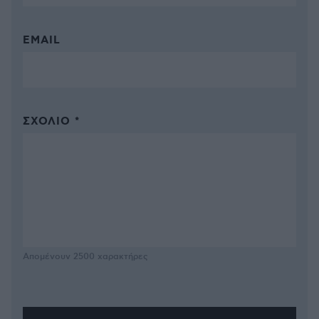
EMAIL
ΣΧΌΛΙΟ *
Απομένουν
2500
χαρακτήρες