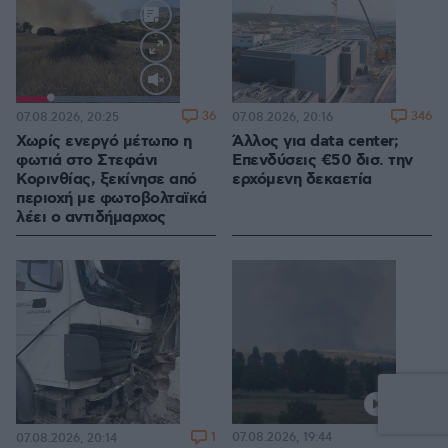
Loaded
:
100.00%
36
346
07.08.2026, 20:25
07.08.2026, 20:16
Χωρίς ενεργό μέτωπο η
Άλλος για data center;
φωτιά στο Στεφάνι
Επενδύσεις €50 δισ. την
Κορινθίας, ξεκίνησε από
ερχόμενη δεκαετία
περιοχή με φωτοβολταϊκά
λέει ο αντιδήμαρχος
1
07.08.2026, 19:44
07.08.2026, 20:14