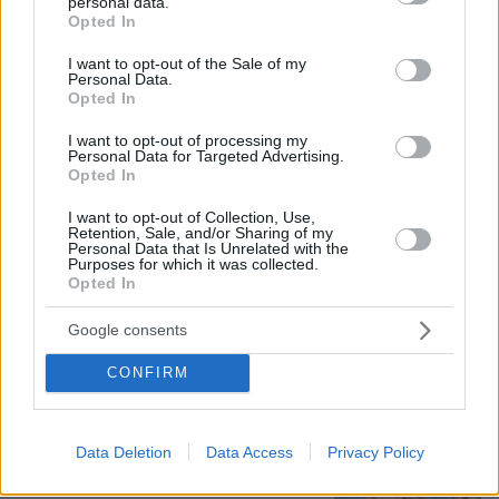
personal data.
grant or deny consent to Google and its third-party tags to
Opted In
use your data for below specified purposes in below Google
Νέες καταγγελίες στην Ελπίδα για τη
consent section.
I want to opt-out of the Sale of my
Δημοκρατία: Γρατσία, Γαλανός,
Personal Data.
Καρυστιανού και αυλικοί το
Opted In
μετέτρεψαν σε φοβικό αρχηγικό
κόμμα
I want to opt-out of processing my
Personal Data for Targeted Advertising.
109
07.08.2026, 19:33
Opted In
I want to opt-out of Collection, Use,
Retention, Sale, and/or Sharing of my
Η Λίλα Μπακλέση έφερε στον κόσμο
Personal Data that Is Unrelated with the
το πρώτο της παιδί, δείτε την
Purposes for which it was collected.
ανάρτηση του συντρόφου της περί...
Opted In
λαού και εξουσίας
Google consents
42
07.08.2026, 22:23
CONFIRM
Εντυπωσιάζει με την εμφάνισή της η
Data Deletion
Data Access
Privacy Policy
σύζυγος του Τζέντι Όσμαν στις
διακοπές τους στην Τουρκία, βίντεο