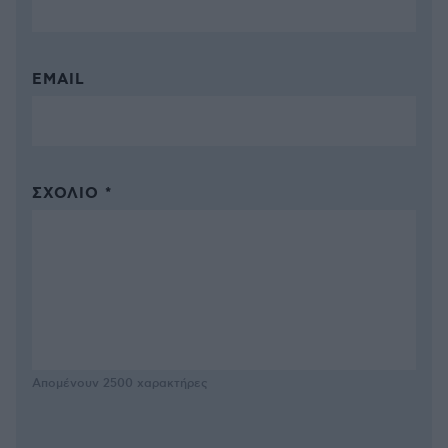
EMAIL
ΣΧΌΛΙΟ *
Απομένουν
2500
χαρακτήρες