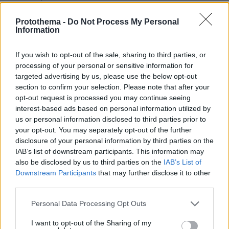
Βάλθηκε να τρελάνει κόσμο ο Καντέρ: Ο Τούρκος
πρώην σέντερ του NBA δηλώνει ότι πληροί τα
Protothema -
Do Not Process My Personal
Information
κριτήρια... συμπερίληψης και δηλώνει υποψήφιος
να παίξει στο WNBA
If you wish to opt-out of the sale, sharing to third parties, or
processing of your personal or sensitive information for
Άλλος για data center; Επενδύσεις
targeted advertising by us, please use the below opt-out
€50 δισ. την ερχόμενη δεκαετία
section to confirm your selection. Please note that after your
opt-out request is processed you may continue seeing
343
07.08.2026, 20:16
interest-based ads based on personal information utilized by
us or personal information disclosed to third parties prior to
your opt-out. You may separately opt-out of the further
disclosure of your personal information by third parties on the
IAB’s list of downstream participants. This information may
Είδος υπό εξαφάνιση οι
also be disclosed by us to third parties on the
IAB’s List of
υπερπολύτεκνοι στην Ελλάδα που
Downstream Participants
that may further disclose it to other
γερνάει: Τα... δύο ταψιά μεσημεριανό,
third parties.
τα επιδόματα, η καθημερινότητά τους
Please note that this website/app uses one or more Google
Personal Data Processing Opt Outs
575
07.08.2026, 15:59
services and may gather and store information including but
not limited to your visit or usage behaviour. You may click to
I want to opt-out of the Sharing of my