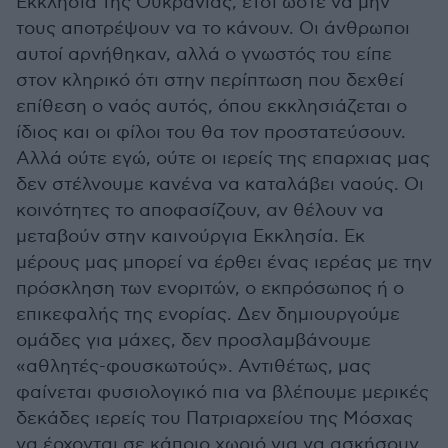
Εκκλησία της Ουκρανίας, έτσι ώστε να μην
τους αποτρέψουν να το κάνουν. Οι άνθρωποι
αυτοί αρνήθηκαν, αλλά ο γνωστός του είπε
στον κληρικό ότι στην περίπτωση που δεχθεί
επίθεση ο ναός αυτός, όπου εκκλησιάζεται ο
ίδιος και οι φίλοι του θα τον προστατεύσουν.
Αλλά ούτε εγώ, ούτε οι ιερείς της επαρχιας μας
δεν στέλνουμε κανένα να καταλάβει ναούς. Οι
κοινότητες το αποφασίζουν, αν θέλουν να
μεταβούν στην καινούργια Εκκλησία. Εκ
μέρους μας μπορεί να έρθει ένας ιερέας με την
πρόσκληση των ενοριτών, ο εκπρόσωπος ή ο
επικεφαλής της ενορίας. Δεν δημιουργούμε
ομάδες για μάχες, δεν προσλαμβάνουμε
«αθλητές-φουσκωτούς». Αντιθέτως, μας
φαίνεται φυσιολογικό πια να βλέπουμε μερικές
δεκάδες ιερείς του Πατριαρχείου της Μόσχας
να έρχονται σε κάποιο χωριό για να ασκήσουν