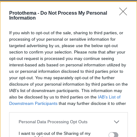
τις δικές τους πνευματικές παραδόσεις, που
είναι χαρακτηριστικά του ευσεβή λαού μας που
Protothema -
Do Not Process My Personal
Information
πιστεύει στο Θεό. Επιτέλους αυτές οι ελπίδες
πραγματοποιήθηκαν.
If you wish to opt-out of the sale, sharing to third parties, or
processing of your personal or sensitive information for
Εκτός από αυτό, αν αξιολογήσουμε την Ενωτική
targeted advertising by us, please use the below opt-out
Σύνοδο από την άποψη της αντιμετώπισης της
section to confirm your selection. Please note that after your
opt-out request is processed you may continue seeing
εκκλησιαστικής κρίσης, αυτή ουσιαστικά
interest-based ads based on personal information utilized by
άνοιξε τις πύλες που χώριζαν εκατομμύρια
us or personal information disclosed to third parties prior to
Ορθόδοξους Ουκρανούς από την κοινωνία με
your opt-out. You may separately opt-out of the further
την κοινή μας Εκκλησία του Χριστού.
disclosure of your personal information by third parties on the
IAB’s list of downstream participants. This information may
also be disclosed by us to third parties on the
IAB’s List of
Ναι, όντως, αυτή η Σύνοδος έβαλε τέλος στο
Downstream Participants
that may further disclose it to other
εκκλησιαστικό σχίσμα στην Ουκρανία, παρά το
third parties.
γεγονός ότι το Πατριαρχείο της Μόσχας δεν
Please note that this website/app uses one or more Google
Personal Data Processing Opt Outs
θέλει να το αναγνωρίσει. Αλλά εμείς είμαστε
services and may gather and store information including but
ευγνώμονες στο Θεό ότι με τη σοφή και όντως
not limited to your visit or usage behaviour. You may click to
I want to opt-out of the Sharing of my