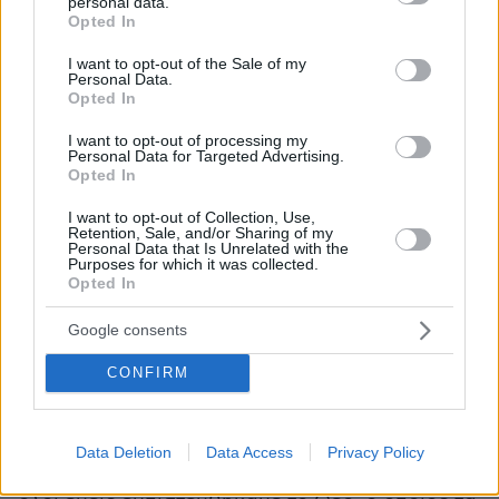
personal data.
θυσιαστική απόφαση της Αυτού Θειοτάτης
grant or deny consent to Google and its third-party tags to
Opted In
use your data for below specified purposes in below Google
Παναγιότητας, του Πατριάρχη Βαρθολομαίου
consent section.
I want to opt-out of the Sale of my
και των Ιεραρχών του Οικουμενικού
Personal Data.
Πατριαρχείου, όλοι οι Ορθόδοξοι Ουκρανοί
Opted In
είναι σήμερα κανονικοί και μετέχουν της Θείας
I want to opt-out of processing my
Χάριτος, ανεξαρτήτως της δικαιοδοσίας στην
Personal Data for Targeted Advertising.
Opted In
οποία ανήκουν – είτε στη Ρωσική Ορθόδοξη
Εκκλησία στην Ουκρανία, είτε στην τοπική
I want to opt-out of Collection, Use,
Retention, Sale, and/or Sharing of my
Ορθόδοξη Εκκλησία της Ουκρανίας.
Personal Data that Is Unrelated with the
Purposes for which it was collected.
Opted In
Θα ήθελα να τη δω την Ενωτική Σύνοδο από
μία άλλη πλευρά, πιο συγκεκριμένα ως
Google consents
εκδήλωση της Πρόνοιας του Θεού. Θα τα πω
CONFIRM
ειλικρινά. Η προετοιμασία για τη Σύνοδο και η
διεξαγωγή της δεν ήταν καθόλου εύκολες και
δεν έγιναν χωρίς προβλήματα. Αλλά μετά,
Data Deletion
Data Access
Privacy Policy
κάποια στιγμή, με τις καρδιακές προσευχές,