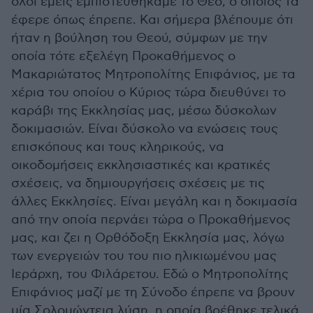
όλοι εμείς εμπιστευθήκαμε το Θεό, ο οποίος τα
έφερε όπως έπρεπε. Και σήμερα βλέπουμε ότι
ήταν η βούληση του Θεού, σύμφων με την
οποία τότε εξελέγη Προκαθήμενος ο
Μακαριώτατος Μητροπολίτης Επιφάνιος, με τα
χέρια του οποίου ο Κύριος τώρα διευθύνει το
καράβι της Εκκλησίας μας, μέσω δύσκολων
δοκιμασιών. Είναι δύσκολο να ενώσεις τους
επισκόπους και τους κληρικούς, να
οικοδομήσεις εκκλησιαστικές και κρατικές
σχέσεις, να δημιουργήσεις σχέσεις με τις
άλλες Εκκλησίες. Είναι μεγάλη και η δοκιμασία
από την οποία περνάει τώρα ο Προκαθήμενος
μας, και ζει η Ορθόδοξη Εκκλησία μας, λόγω
των ενεργειών του του πιο ηλικιωμένου μας
Ιεράρχη, του Φιλάρετου. Εδώ ο Μητροπολίτης
Επιφάνιος μαζί με τη Σύνοδο έπρεπε να βρουν
μία Σολομώντεια λύση, η οποία βρέθηκε τελικά