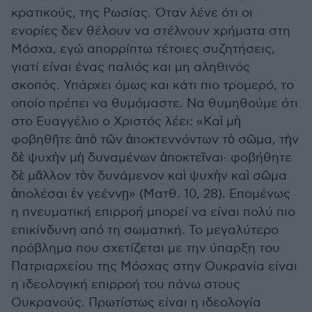
κρατικούς, της Ρωσίας. Όταν λένε ότι οι
ενορίες δεν θέλουν να στέλνουν χρήματα στη
Μόσχα, εγώ απορρίπτω τέτοιες συζητήσεις,
γιατί είναι ένας παλιός και μη αληθινός
σκοπός. Υπάρχει όμως και κάτι πιο τρομερό, το
οποίο πρέπει να θυμόμαστε. Να θυμηθούμε ότι
στο Ευαγγέλιο ο Χριστός λέει: «Καὶ μὴ
φοβηθῆτε ἀπὸ τῶν ἀποκτεννόντων τὸ σῶμα, τὴν
δὲ ψυχὴν μὴ δυναμένων ἀποκτεῖναι· φοβήθητε
δὲ μᾶλλον τὸν δυνάμενον καὶ ψυχὴν καὶ σῶμα
ἀπολέσαι ἐν γεέννῃ» (Ματθ. 10, 28). Επομένως
η πνευματική επιρροή μπορεί να είναι πολύ πιο
επικίνδυνη από τη σωματική. Το μεγαλύτερο
πρόβλημα που σχετίζεται με την ύπαρξη του
Πατριαρχείου της Μόσχας στην Ουκρανία είναι
η ιδεολογική επιρροή του πάνω στους
Ουκρανούς. Πρωτίστως είναι η ιδεολογία