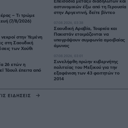
Επεισόδια μεταξύ διαδηλωτών και
αστυνομικών έξω από τη Γερουσία
στην Αργεντινή, δείτε βίντεο
μέρας – Τι τρώμε
ευή (7/8/2026)
07.08.2026, 03:38
Σαουδική Αραβία, Τουρκία και
Πακιστάν ετοιμάζονται να
 νεκροί στην Υεμένη
υπογράψουν συμφωνία αμοιβαίας
ες στη Σαουδική
άμυνας
έσεις των Χούθι
07.08.2026, 03:01
Συνελήφθη πρώην κυβερνήτης
ία 26 ετών η
πολιτείας του Μεξικού για την
νεϊ Τάουλ έπειτα από
εξαφάνιση των 43 φοιτητών το
2014
ΤΙΣ ΕΙΔΗΣΕΙΣ