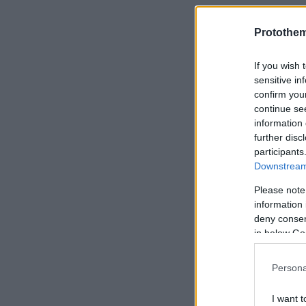
Protothe
If you wish 
sensitive in
confirm you
continue se
information 
further disc
participants
Downstream 
Please note
information 
deny consent
in below Go
Persona
I want t
Ακολουθήστε 