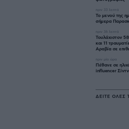
πριν 33 λεπτά
Το μενού της η
σήμερα Παρασκ
πριν 36 λεπτά
Τουλάχιστον 58
και 11 τραυματί
Αραβία σε επιθ
πριν μία ώρα
Πέθανε σε ηλικ
influencer Σίντ
ΔΕΙΤΕ ΟΛΕΣ 