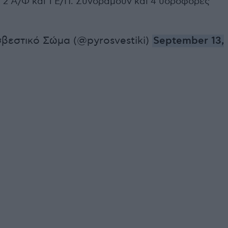
 2 Α/Φ και 1 Ε/Π. Συνδράμουν και 4 υδροφόρες
βεστικό Σώμα (@pyrosvestiki)
September 13,