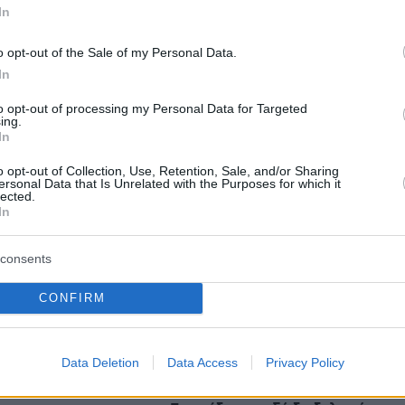
εις
In
Ειδήσεις
o opt-out of the Sale of my Personal Data.
 τελευταίες
από την Ελλάδα και τον Κόσμο, τη
Protothema.gr
μβαίνουν, στο
In
to opt-out of processing my Personal Data for Targeted
ing.
In
Ειδήσεις
Δημοφιλή
Σχολιασμέν
ΗΣΕΩΝ
o opt-out of Collection, Use, Retention, Sale, and/or Sharing
ersonal Data that Is Unrelated with the Purposes for which it
lected.
τριετή μάχη με σπάνια μορφή
In
ονήθηκε στη μέση
καρκίνου
07.08.2026, 05:00
ην
Γαρίδες γιουβέτσι λεμονάτο
consents
ολη: Τη σκότωσε ο
 από φαρμακείο που
07.08.2026, 04:54
ν αδελφή της
CONFIRM
«Έγκλημα πολέμου» ο ισραηλινός
βομβαρδισμός που σκότωσε
δημοσιογράφο στον Λίβανο,
λ της Δώρα Παντέλη
καταγγέλλουν τρεις ΜΚΟ
Data Deletion
Data Access
Privacy Policy
: «Μαρμαροκολόνα
υν, δείτε
07.08.2026, 04:13