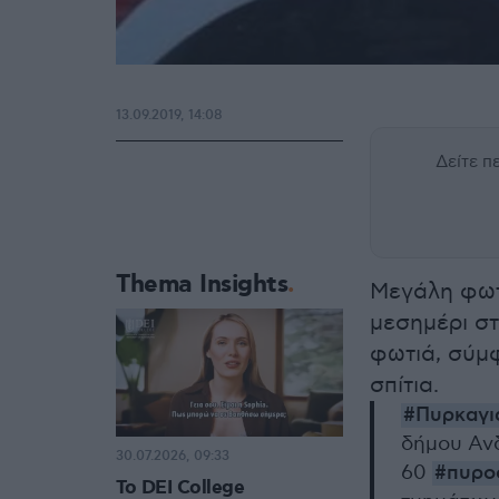
13.09.2019, 14:08
Δείτε 
Thema Insights
Μεγάλη φωτι
μεσημέρι στ
φωτιά, σύμφ
σπίτια.
#Πυρκαγι
δήμου Ανδ
30.07.2026, 09:33
60
#πυρο
Το DEI College