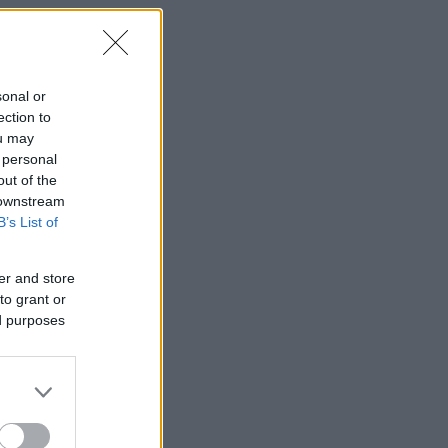
sonal or
ection to
ou may
 personal
out of the
 downstream
B’s List of
er and store
to grant or
ed purposes