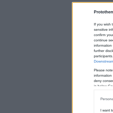
Πηγή:
neakr
Protothe
If you wish 
sensitive in
confirm you
continue se
information 
further disc
participants
Downstream 
Please note
information 
deny consent
in below Go
Persona
I want t