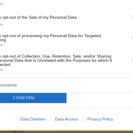
In
o opt-out of the Sale of my Personal Data.
protothema.gr στο Google News
το
και μάθετε πρώτοι
In
εις
to opt-out of processing my Personal Data for Targeted
Ειδήσεις
 τελευταίες
από την Ελλάδα και τον Κόσμο, τη
ing.
In
Protothema.gr
μβαίνουν, στο
o opt-out of Collection, Use, Retention, Sale, and/or Sharing
ersonal Data that Is Unrelated with the Purposes for which it
lected.
In
Ειδήσεις
Δημοφιλή
Σχολιασμέν
ΗΣΕΩΝ
consents
βάρους και ο πόνος ήταν ενδείξεις
α κοιμηθείτε με τη
καρκίνου
CONFIRM
σδόκητο κόλπο που
ι
πριν 32 λεπτά
Το τσίπουρο θέλει παρέα και
αυτούς τους 9 μεζέδες
Data Deletion
Data Access
Privacy Policy
ρμός 51χρονου στο
 συλλήψεις
πριν 35 λεπτά