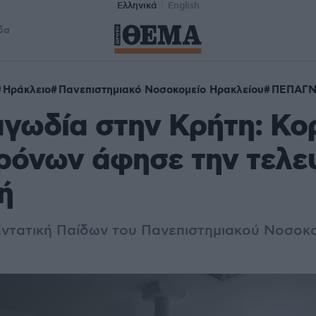
Ελληνικά
English
δα
Ηράκλειο
Πανεπιστημιακό Νοσοκομείο Ηρακλείου
ΠΕΠΑΓ
γωδία στην Κρήτη: Κορ
ρόνων άφησε την τελε
ή
ντατική Παίδων του Πανεπιστημιακού Νοσοκ