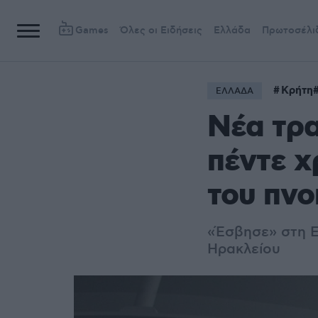
Games
Όλες οι Ειδήσεις
Ελλάδα
Πρωτοσέλι
Κρήτη
ΕΛΛΑΔΑ
Νέα τρα
πέντε χ
του πνο
«Έσβησε» στη Ε
Ηρακλείου