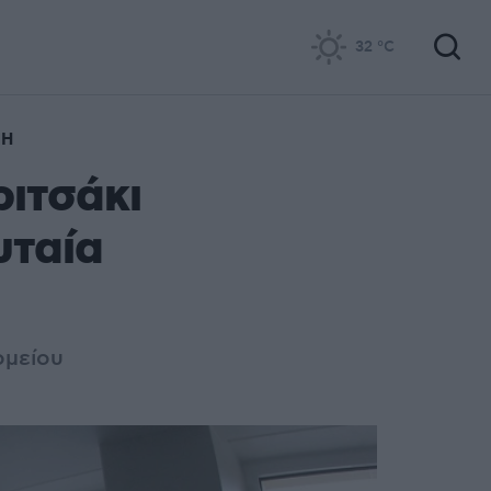
32
°C
ΝΗ
ιτσάκι
υταία
ομείου