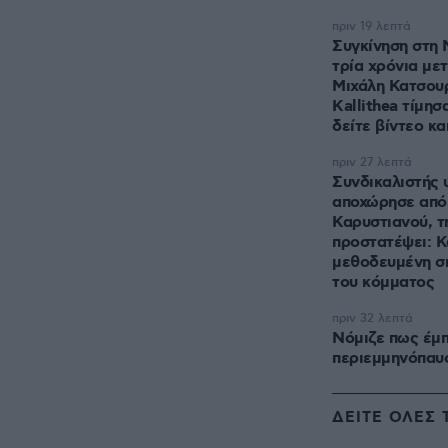
πριν 19 λεπτά
Συγκίνηση στη
τρία χρόνια με
Μιχάλη Κατσουρ
Kallithea τίμησ
δείτε βίντεο κ
πριν 27 λεπτά
Συνδικαλιστής 
αποχώρησε από 
Καρυστιανού, τ
προστατέψει: Κ
μεθοδευμένη σ
του κόμματος
πριν 32 λεπτά
Νόμιζε πως έμπ
περιεμμηνόπαυσ
ΔΕΙΤΕ ΟΛΕΣ 