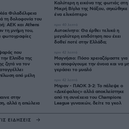
Καλύτερη η εικόνα της φωτιάς στη
Μικρή Βίγλα της Νάξου, σηκώθηκε
 Νέα Φιλαδέλφεια
ένα ελικόπτερο
τά τη δολοφονία του
ή: ΑΕΚ και Athens
πριν 40 λεπτά
αν τη μνήμη του,
Αυτοκίνητο: Θα έρθει τελικά η
αι φωτογραφίες
μεγαλύτερη επιδότηση που έχει
δοθεί ποτέ στην Ελλάδα;
ψαράς που
πριν 42 λεπτά
την Ελπίδα της
Μαγνήσιο: Πόσο χρειαζόμαστε για
ης ζητά να τον
να αποφύγουμε την άνοια και να μ
αταγγέλλει
γεράσει το μυαλό
πίλωση από μέλη
πριν 42 λεπτά
Μπραν - ΠΑΟΚ 3-2: Το πάλεψε ο
«Δικέφαλος» αλλά αποκλείστηκε
αινε στην
από τη συνέχεια του Champions
η, αλλά η απώλεια
League γυναικών, δείτε τα γκολ
ΤΙΣ ΕΙΔΗΣΕΙΣ