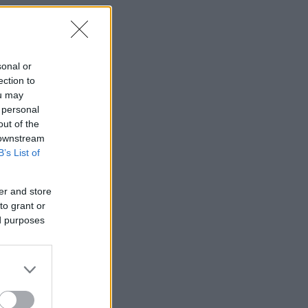
sonal or
ection to
ou may
 personal
out of the
 downstream
B’s List of
er and store
to grant or
ed purposes