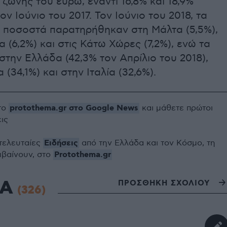
 ζώνης του ευρώ, έναντι 16,8% και 18,9%
ον Ιούνιο του 2017. Τον Ιούνιο του 2018, τα
 ποσοστά παρατηρήθηκαν στη Μάλτα (5,5%),
α (6,2%) και στις Κάτω Χώρες (7,2%), ενώ τα
την Ελλάδα (42,3% τον Απρίλιο του 2018),
 (34,1%) και στην Ιταλία (32,6%).
protothema.gr στο Google News
το
και μάθετε πρώτοι
εις
Ειδήσεις
 τελευταίες
από την Ελλάδα και τον Κόσμο, τη
Protothema.gr
μβαίνουν, στο
ΙΑ
ΠΡΟΣΘΗΚΗ ΣΧΟΛΙΟΥ
(326)