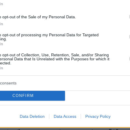
ς απο τρεις ώρες».
In
o opt-out of the Sale of my Personal Data.
In
θέσει: «Μετά έρχονται ως ενδιαφερόμενοι,
κυρίως πρόσφυγες από τη Συρία και το
to opt-out of processing my Personal Data for Targeted
ing.
ι οποίοι όμως, ούτε χαρτιά έχουν, αλλά ούτε
In
ην ελληνική γλώσσα, οπότε δεν μπορείς να
o opt-out of Collection, Use, Retention, Sale, and/or Sharing
βεις, Οπότε τι μένει; Αναγκάζεσαι λοιπόν να
ersonal Data that Is Unrelated with the Purposes for which it
lected.
αι την παραγγελία αλλά και την παραδίδεις εσ
In
ύ δεν υπάρχει άλλη λύση».
consents
CONFIRM
 υψηλά τα ποσοστά ανεργίας στην Ελλάδα
ς νέους
Data Deletion
Data Access
Privacy Policy
τα στοιχεία της Εθνικής Στατιστικής Αρχής