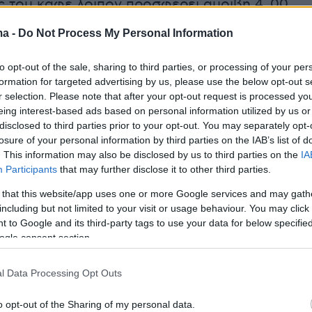
ς του καφέ λοιπόν προσφέρει αμοιβή 4, 00
ρα για οκτάωρη απασχόληση, ήτοι 32,00 ευρώ
ma -
Do Not Process My Personal Information
υν τα φιλοδωρήματα που λαμβάνει ο
περίπου 10 ευρώ τη μέρα. Συνολικά δηλαδή ο
to opt-out of the sale, sharing to third parties, or processing of your per
βγάζει μεροκάματο 40 με 42 ευρώ τη μέρα, αν
formation for targeted advertising by us, please use the below opt-out s
r selection. Please note that after your opt-out request is processed y
χρήματα δεν φαίνεται να αποτελούν κίνητρο
eing interest-based ads based on personal information utilized by us or
νδιαφερόμενους.
disclosed to third parties prior to your opt-out. You may separately opt-
losure of your personal information by third parties on the IAB’s list of
. This information may also be disclosed by us to third parties on the
IA
εί ο ιδιοκτήτης της επιχείρησης;
Participants
that may further disclose it to other third parties.
 that this website/app uses one or more Google services and may gath
έοι 19-22 χρονών και ζητάνε να εργαστούν
including but not limited to your visit or usage behaviour. You may click 
ες, ίσα, ίσα δηλαδή για να βγάλουν τα έξοδα
 to Google and its third-party tags to use your data for below specifi
άρα και τον καφέ τους. Μόλις τους λες για
ogle consent section.
ασχόληση, όπου φύγει φύγει! Προφανώς τα
l Data Processing Opt Outs
οδα τους καλύπτονται απο τους γονείς τους
ν δείχνουν διάθεση να εργαστούν για
o opt-out of the Sharing of my personal data.