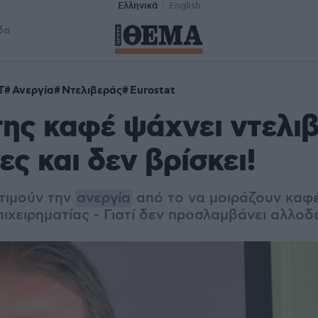
Ελληνικά
English
δα
Τ
Ανεργία
Ντελιβεράς
Eurostat
της καφέ ψάχνει ντελι
ες και δεν βρίσκει!
τιμούν την
ανεργία
από το να μοιράζουν καφέ
πιχειρηματίας - Γιατί δεν προσλαμβάνει αλλο