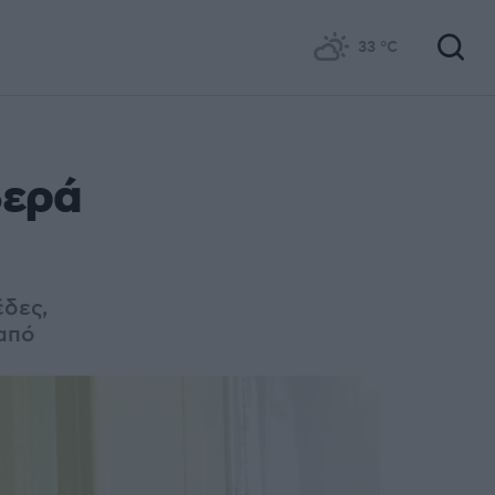
33
°C
βερά
δες,
δαπό