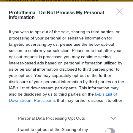
τραυματίες σε σύγκρουση βαν και νταλίκας
09.08.2026, 05:00
Protothema -
Do Not Process My Personal
Φοκάτσια με κοτόπουλο, πέστο και ντοματίνια
Information
09.08.2026, 04:37
Ακόμη πιο αυστηρά μέτρα από το Παρίσι για τους
If you wish to opt-out of the sale, sharing to third parties, or
κατόχους ηλεκτρικών πατινιών: Κράνος και γιλέκο,
processing of your personal or sensitive information for
διαφορετικά τσουχτερά πρόστιμα
targeted advertising by us, please use the below opt-out
section to confirm your selection. Please note that after your
09.08.2026, 04:00
opt-out request is processed you may continue seeing
Μαζικός γάμος 1.500 ζευγαριών στη Νιγηρία
interest-based ads based on personal information utilized by
us or personal information disclosed to third parties prior to
ΔΕΙΤΕ ΟΛΕΣ ΤΙΣ ΕΙΔΗΣΕΙΣ
your opt-out. You may separately opt-out of the further
disclosure of your personal information by third parties on the
IAB’s list of downstream participants. This information may
also be disclosed by us to third parties on the
IAB’s List of
Downstream Participants
that may further disclose it to other
ΤΑ ΠΙΟ ΔΗΜΟΦΙΛΗ
third parties.
Please note that this website/app uses one or more Google
Personal Data Processing Opt Outs
services and may gather and store information including but
not limited to your visit or usage behaviour. You may click to
I want to opt-out of the Sharing of my