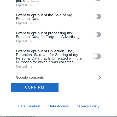
personal data.
grant or deny consent to Google and its third-party tags to
Opted In
use your data for below specified purposes in below Google
consent section.
I want to opt-out of the Sale of my
Personal Data.
Opted In
I want to opt-out of processing my
Personal Data for Targeted Advertising.
Opted In
I want to opt-out of Collection, Use,
Retention, Sale, and/or Sharing of my
Personal Data that Is Unrelated with the
Purposes for which it was collected.
Opted In
Google consents
CONFIRM
08.08.2026, 21:43
Χόρχε Μέσι: Ο εργάτης από το Ροσάριο που πήρε
τον 13χρονο Λιονέλ από το χέρι και άλλαξε την
Data Deletion
Data Access
Privacy Policy
ιστορία του ποδοσφαίρου με μια υπογραφή σε...