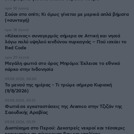
πριν 10 λεπτά
Σούσι στο σπίτι; Κι όμως γίνεται με μερικά απλά βήματα
(+συνταγή)
πριν 18 λεπτά
«Κόκκινος» συναγερμός σήμερα σε Αττική και νησιά
λόγω πολύ υψηλού κινδύνου πυρκαγιάς – Πού ισχύει το
Red Code
πριν 29 λεπτά
Μεγάλη φωτιά στο όρος Μπρόμο: Έκλεισε το εθνικό
πάρκο στην Ινδονησία
09.08.2026, 06:00
Το μενού της ημέρας - Τι τρώμε σήμερα Κυριακή
(9/8/2026)
09.08.2026, 05:51
Φωτιά σε εγκαταστάσεις της Aramco στην Τζιζάν της
Σαουδικής Αραβίας
09.08.2026, 05:19
Δυστύχημα στο Περού: Δεκατρείς νεκροί και τέσσερις