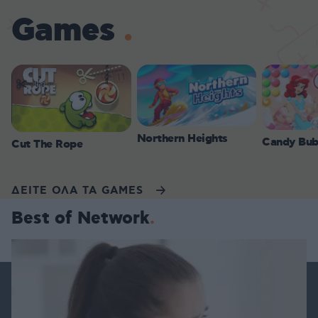
Games
Northern Heights
Candy Bub
Cut The Rope
ΔΕΙΤΕ ΟΛΑ ΤΑ GAMES
Best of Network