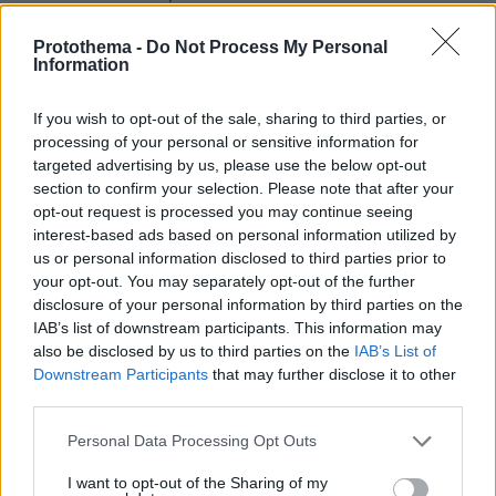
ΦAΣH THΣ AΠOΓEIΩΣHΣ. ΠEPIΣΣOTEPA ME
Protothema -
Do Not Process My Personal
NEOTEPH ANAKOINΩΣH».
Information
Με νεότερη ενημέρωση, το υπουργείο ανέφερε
If you wish to opt-out of the sale, sharing to third parties, or
ότι προς το παρόν δεν υπάρχουν κάποια
processing of your personal or sensitive information for
νεότερα στοιχεία για την κατάσταση των δύο
targeted advertising by us, please use the below opt-out
section to confirm your selection. Please note that after your
ιπταμένων, ενώ τα υπόλοιπα μέλη της
opt-out request is processed you may continue seeing
ελληνικής αποστολής είναι καλά στην υγεία
interest-based ads based on personal information utilized by
τους.
us or personal information disclosed to third parties prior to
your opt-out. You may separately opt-out of the further
disclosure of your personal information by third parties on the
Στην Ισπανία θα μεταβεί μέσα στις επόμενες
IAB’s list of downstream participants. This information may
ώρες ο αρχηγός της Τακτικής Αεροπορίας
also be disclosed by us to third parties on the
IAB’s List of
επικεφαλής κλιμακίου εμπειρογνωμόνων της
Downstream Participants
that may further disclose it to other
Πολεμικής Αεροπορίας για να έχουν άμεση
third parties.
αντίληψη των πραγμάτων και των συνθηκών
Please note that this website/app uses one or more Google
Personal Data Processing Opt Outs
κάτω από τις οποίες σημειώθηκε το τραγικό
services and may gather and store information including but
δυστύχημα.
not limited to your visit or usage behaviour. You may click to
I want to opt-out of the Sharing of my