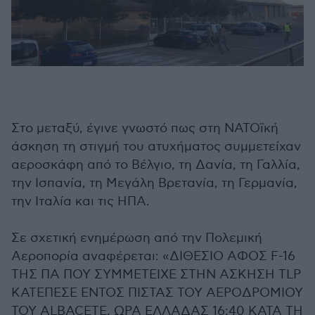
Στο μεταξύ, έγινε γνωστό πως στη ΝΑΤΟϊκή
άσκηση τη στιγμή του ατυχήματος συμμετείχαν
αεροσκάφη από το Βέλγιο, τη Δανία, τη Γαλλία,
την Ισπανία, τη Μεγάλη Βρετανία, τη Γερμανία,
την Ιταλία και τις ΗΠΑ.
Σε σχετική ενημέρωση από την Πολεμική
Αεροπορία αναφέρεται: «ΔIΘEΣIO AΦOΣ F-16
THΣ ΠA ΠOY ΣYMMETEIXE ΣTHN AΣKHΣH TLP
KATEΠEΣE ENTOΣ ΠIΣTAΣ TOY AEPOΔPOMIOY
TOY ALBACETE, ΩPA EΛΛAΔAΣ 16:40 KATA TH