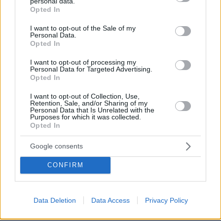
personal data.
grant or deny consent to Google and its third-party tags to
Opted In
use your data for below specified purposes in below Google
consent section.
I want to opt-out of the Sale of my
Personal Data.
Opted In
I want to opt-out of processing my
Personal Data for Targeted Advertising.
Opted In
I want to opt-out of Collection, Use,
Retention, Sale, and/or Sharing of my
Personal Data that Is Unrelated with the
Purposes for which it was collected.
Opted In
Google consents
CONFIRM
Data Deletion
Data Access
Privacy Policy