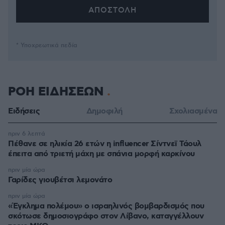
* Υποχρεωτικά πεδία
ΡΟΗ ΕΙΔΗΣΕΩΝ
Ειδήσεις
Δημοφιλή
Σχολιασμένα
πριν 6 λεπτά
Πέθανε σε ηλικία 26 ετών η influencer Σίντνεϊ Τάουλ
έπειτα από τριετή μάχη με σπάνια μορφή καρκίνου
πριν μία ώρα
Γαρίδες γιουβέτσι λεμονάτο
πριν μία ώρα
«Έγκλημα πολέμου» ο ισραηλινός βομβαρδισμός που
σκότωσε δημοσιογράφο στον Λίβανο, καταγγέλλουν