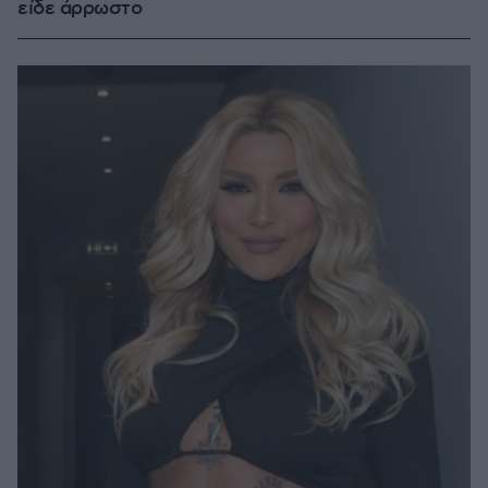
είδε άρρωστο