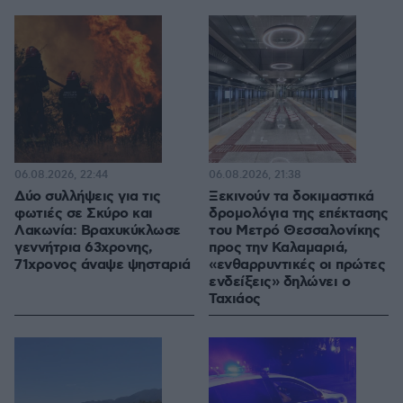
06.08.2026, 22:44
06.08.2026, 21:38
Δύο συλλήψεις για τις
Ξεκινούν τα δοκιμαστικά
φωτιές σε Σκύρο και
δρομολόγια της επέκτασης
Λακωνία: Βραχυκύκλωσε
του Μετρό Θεσσαλονίκης
γεννήτρια 63χρονης,
προς την Καλαμαριά,
71χρονος άναψε ψησταριά
«ενθαρρυντικές οι πρώτες
ενδείξεις» δηλώνει ο
Ταχιάος