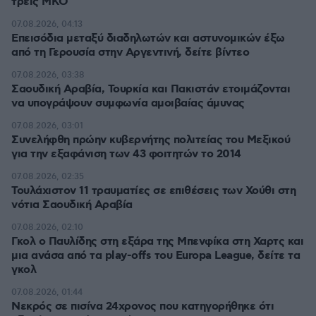
τρεις ΜΚΟ
07.08.2026, 04:13
Επεισόδια μεταξύ διαδηλωτών και αστυνομικών έξω
από τη Γερουσία στην Αργεντινή, δείτε βίντεο
07.08.2026, 03:38
Σαουδική Αραβία, Τουρκία και Πακιστάν ετοιμάζονται
να υπογράψουν συμφωνία αμοιβαίας άμυνας
07.08.2026, 03:01
Συνελήφθη πρώην κυβερνήτης πολιτείας του Μεξικού
για την εξαφάνιση των 43 φοιτητών το 2014
07.08.2026, 02:35
Τουλάχιστον 11 τραυματίες σε επιθέσεις των Χούθι στη
νότια Σαουδική Αραβία
07.08.2026, 02:10
Γκολ ο Παυλίδης στη εξάρα της Μπενφίκα στη Χαρτς και
μια ανάσα από τα play-offs του Europa League, δείτε τα
γκολ
07.08.2026, 01:44
Νεκρός σε πισίνα 24χρονος που κατηγορήθηκε ότι