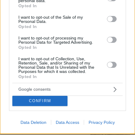
personal data.
grant or deny consent to Google and its third-party tags to
Opted In
use your data for below specified purposes in below Google
consent section.
I want to opt-out of the Sale of my
Αριστοτέλης Δαμίγος: Σε κλίμα
Personal Data.
Opted In
οδύνης έγινε η αποτέφρωση του
συντονιστή που σκοτώθηκε μετά τη
I want to opt-out of processing my
σύγκρουση ελικοπτέρων στην Ψάθα,
Personal Data for Targeted Advertising.
φωτογραφίες
Opted In
127
06.08.2026, 20:03
I want to opt-out of Collection, Use,
Retention, Sale, and/or Sharing of my
Personal Data that Is Unrelated with the
Purposes for which it was collected.
Χρίστος Κούγιας: Η προσωπική μου
Opted In
ζωή δεν μπορεί να είναι αντικείμενο
φημών ή σεναρίων που
Google consents
παρουσιάζονται ως πραγματικά
γεγονότα
CONFIRM
2
06.08.2026, 22:24
Data Deletion
Data Access
Privacy Policy
Πέθανε το άσπρο κουτάβι που
συμβίωνε με αγέλη λύκων στην