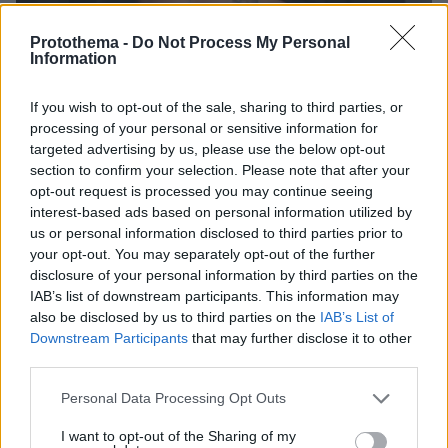
Protothema -
Do Not Process My Personal
06.08.2026, 20:05
Information
Αγγελική Ηλιάδη: Ανεβαίνοντας για το χωριό είδα
μπροστά μου τον Χριστό, λαμπερό στον
If you wish to opt-out of the sale, sharing to third parties, or
κατάλευκο, εκτυφλωτικό του χιτώνα
processing of your personal or sensitive information for
targeted advertising by us, please use the below opt-out
section to confirm your selection. Please note that after your
Προϊόν εργαστηρίου ή της φύσης ο
κορωνοϊός; Άλλα έλεγε δημόσια ο
opt-out request is processed you may continue seeing
Φάουτσι και άλλα ιδιωτικά, αρνήθηκε
interest-based ads based on personal information utilized by
100 φορές να απαντήσει στο
us or personal information disclosed to third parties prior to
Κογκρέσο
your opt-out. You may separately opt-out of the further
disclosure of your personal information by third parties on the
147
06.08.2026, 21:40
IAB’s list of downstream participants. This information may
also be disclosed by us to third parties on the
IAB’s List of
Downstream Participants
that may further disclose it to other
Πώς έγινε η τραγωδία με την νεκρή
third parties.
μητέρα στα Μάλια: Βούτηξε για να
βοηθήσει τη φίλη της και πνίγηκε, τα
Please note that this website/app uses one or more Google
Personal Data Processing Opt Outs
παιδιά φώναζαν για βοήθεια
services and may gather and store information including but
56
06.08.2026, 21:23
not limited to your visit or usage behaviour. You may click to
I want to opt-out of the Sharing of my