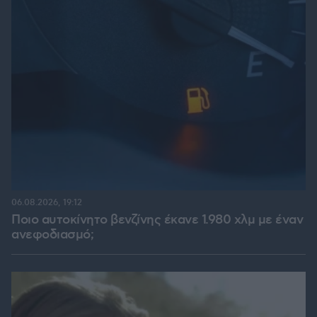
06.08.2026, 19:12
Ποιο αυτοκίνητο βενζίνης έκανε 1.980 χλμ με έναν
ανεφοδιασμό;