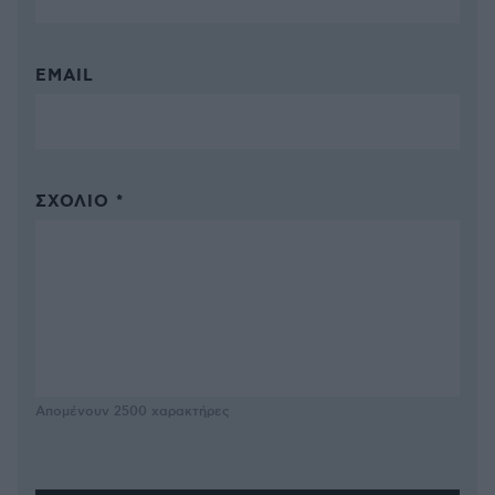
EMAIL
ΣΧΌΛΙΟ *
Απομένουν
2500
χαρακτήρες