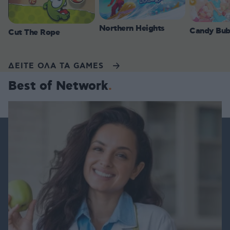
Northern Heights
Candy Bub
Cut The Rope
ΔΕΙΤΕ ΟΛΑ ΤΑ GAMES
Best of Network