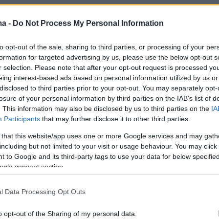
ma -
Do Not Process My Personal Information
to opt-out of the sale, sharing to third parties, or processing of your per
formation for targeted advertising by us, please use the below opt-out s
r selection. Please note that after your opt-out request is processed y
eing interest-based ads based on personal information utilized by us or
disclosed to third parties prior to your opt-out. You may separately opt-
 την ΕΡΤ, στο παρελθόν ο δήμος
losure of your personal information by third parties on the IAB’s list of
. This information may also be disclosed by us to third parties on the
IA
ης είχε έρθει σε συνεννόηση με το δήμο
Participants
that may further disclose it to other third parties.
και το δήμο Πυλαίας-Χορτιάτη για να
 that this website/app uses one or more Google services and may gath
υν να «σπάσουν» την αγέλη, να γίνουν
including but not limited to your visit or usage behaviour. You may click 
ιρώσεις, και να απομακρυνθούν, αλλά τα
 to Google and its third-party tags to use your data for below specifi
τρέφουν ξανά στην περιοχή.
ogle consent section.
l Data Processing Opt Outs
 που δηλώνουν αγανακτισμένοι,
o opt-out of the Sharing of my personal data.