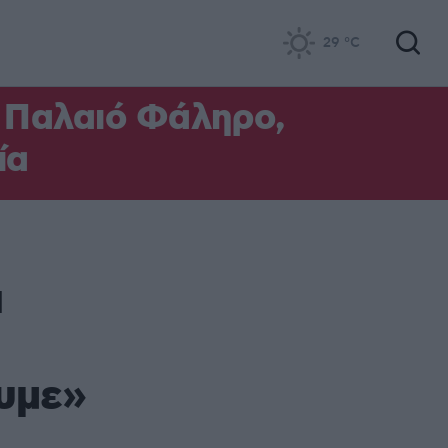
29
°C
ο Παλαιό Φάληρο,
ία
ι
υμε»