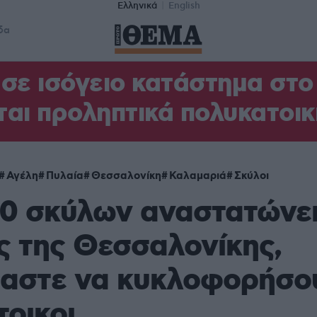
Ελληνικά
English
δα
σε ισόγειο κατάστημα στ
αι προληπτικά πολυκατοικ
Αγέλη
Πυλαία
Θεσσαλονίκη
Καλαμαριά
Σκύλοι
20 σκύλων αναστατώνε
ς της Θεσσαλονίκης,
αστε να κυκλοφορήσο
τοικοι