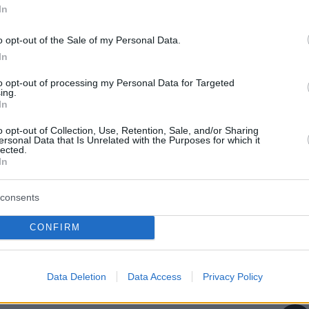
ουν υπογραφές ζητώντας την τήρηση πιο
In
ρων για την ασφάλεια τους.
o opt-out of the Sale of my Personal Data.
In
to opt-out of processing my Personal Data for Targeted
ing.
In
o opt-out of Collection, Use, Retention, Sale, and/or Sharing
ersonal Data that Is Unrelated with the Purposes for which it
lected.
protothema.gr στο Google News
το
και μάθετε πρώτοι
In
εις
consents
Ειδήσεις
 τελευταίες
από την Ελλάδα και τον Κόσμο, τη
Protothema.gr
μβαίνουν, στο
CONFIRM
ΙΑ
ΠΡΟΣΘΗΚΗ ΣΧΟΛΙΟΥ
(28)
Data Deletion
Data Access
Privacy Policy