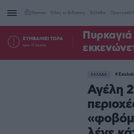
Games
Όλες οι Ειδήσεις
Ελλάδα
Πρωτοσέλι
Πυρκαγιά 
ΣΥΜΒΑΙΝΕΙ ΤΩΡΑ
εκκενώνετ
πριν 11 λεπτά
Σκυλιά
ΕΛΛΑΔΑ
Αγέλη 
περιοχέ
«φοβόμ
λένε κά