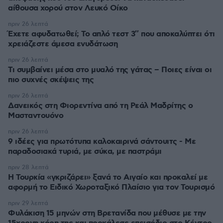
αίθουσα χορού στον Λευκό Οίκο
πριν 26 λεπτά
Έχετε αφυδατωθεί; Το απλό τεστ 3″ που αποκαλύπτει ότι
χρειάζεστε άμεσα ενυδάτωση
πριν 26 λεπτά
Τι συμβαίνει μέσα στο μυαλό της γάτας – Ποιες είναι οι
πιο συχνές σκέψεις της
πριν 26 λεπτά
Δανεικός στη Φιορεντίνα από τη Ρεάλ Μαδρίτης ο
Μασταντουόνο
πριν 26 λεπτά
9 ιδέες για πρωτότυπα καλοκαιρινά σάντουιτς - Με
παραδοσιακά τυριά, με σύκα, με παστράμι
πριν 28 λεπτά
Η Τουρκία «γκριζάρει» ξανά το Αιγαίο και προκαλεί με
αφορμή το Ειδικό Χωροταξικό Πλαίσιο για τον Τουρισμό
πριν 29 λεπτά
Φυλάκιση 15 μηνών στη Βρετανίδα που μέθυσε με την