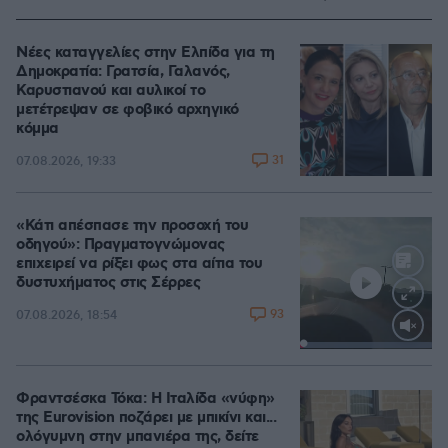
Νέες καταγγελίες στην Ελπίδα για τη
Δημοκρατία: Γρατσία, Γαλανός,
Καρυστιανού και αυλικοί το
μετέτρεψαν σε φοβικό αρχηγικό
κόμμα
31
07.08.2026, 19:33
«Κάτι απέσπασε την προσοχή του
οδηγού»: Πραγματογνώμονας
επιχειρεί να ρίξει φως στα αίτια του
δυστυχήματος στις Σέρρες
93
07.08.2026, 18:54
Loaded
:
100.00%
Φραντσέσκα Τόκα: Η Ιταλίδα «νύφη»
της Eurovision ποζάρει με μπικίνι και...
ολόγυμνη στην μπανιέρα της, δείτε