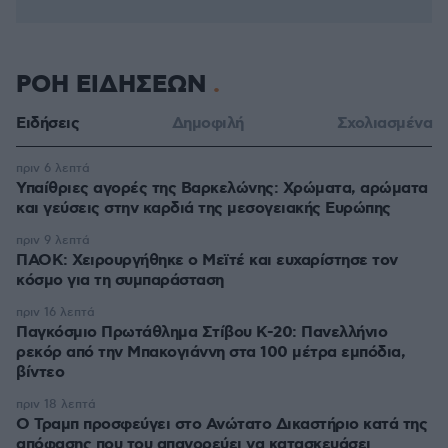
ΡΟΗ ΕΙΔΗΣΕΩΝ
Ειδήσεις
Δημοφιλή
Σχολιασμένα
πριν 6 λεπτά
Υπαίθριες αγορές της Βαρκελώνης: Xρώματα, αρώματα
και γεύσεις στην καρδιά της μεσογειακής Ευρώπης
πριν 9 λεπτά
ΠΑΟΚ: Χειρουργήθηκε ο Μεϊτέ και ευχαρίστησε τον
κόσμο για τη συμπαράσταση
πριν 16 λεπτά
Παγκόσμιο Πρωτάθλημα Στίβου Κ-20: Πανελλήνιο
ρεκόρ από την Μπακογιάννη στα 100 μέτρα εμπόδια,
βίντεο
πριν 18 λεπτά
Ο Τραμπ προσφεύγει στο Ανώτατο Δικαστήριο κατά της
απόφασης που του απαγορεύει να κατασκευάσει