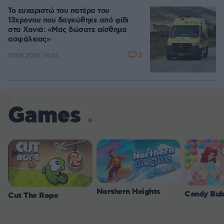
Το ευχαριστώ του πατέρα του
13χρονου που δαγκώθηκε από φίδι
στα Χανιά: «Μας δώσατε αίσθημα
ασφάλειας»
2
07.08.2026, 10:26
Games
Northern Heights
Candy Bub
Cut The Rope