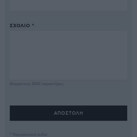
ΣΧΌΛΙΟ *
Απομένουν
2500
χαρακτήρες
* Υποχρεωτικά πεδία