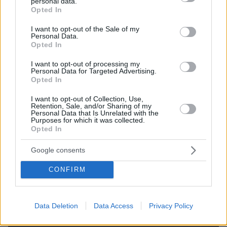
personal data.
grant or deny consent to Google and its third-party tags to
Opted In
πρόσθετων κυκλοφοριακών προβλημάτων, να
use your data for below specified purposes in below Google
αποφύγουν την κίνησή τους στις παραπάνω
consent section.
I want to opt-out of the Sale of my
Personal Data.
οδούς και Λεωφόρους και να ακολουθήσουν
Opted In
τις υποδείξεις των τροχονόμων.
I want to opt-out of processing my
Personal Data for Targeted Advertising.
Opted In
protothema.gr στο Google News
Ακολουθήστε το
και μάθετε πρώτοι όλες τις ειδήσεις
I want to opt-out of Collection, Use,
Retention, Sale, and/or Sharing of my
Personal Data that Is Unrelated with the
Purposes for which it was collected.
Ειδήσεις
Δείτε όλες τις τελευταίες
από την Ελλάδα
Opted In
και τον Κόσμο, τη στιγμή που συμβαίνουν, στο
Protothema.gr
Google consents
CONFIRM
Thema Insights
Data Deletion
Data Access
Privacy Policy