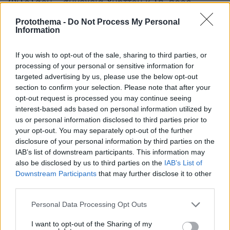
Φιλολάου – συνέχεια Υμηττού κ.λπ. προς
Μιχαλακοπούλου ή Λεωφ. Κατεχάκη.
Protothema -
Do Not Process My Personal
Λεωφ. Συγγρού – δεξιά Καλλιρρόης – δεξιά
Information
Αμβρ. Φραντζή – αριστερά Κάρπου – δεξιά
Λεωφ. Βουλιαγμένης – συνέχεια μέσω Βύρωνα
If you wish to opt-out of the sale, sharing to third parties, or
processing of your personal or sensitive information for
– περιφερειακή Λεωφ. Κατεχάκη.
targeted advertising by us, please use the below opt-out
section to confirm your selection. Please note that after your
Από Λεωφ. Μεσογείων ή Λεωφ. Κηφισίας προς
opt-out request is processed you may continue seeing
κέντρο Αθηνών:
interest-based ads based on personal information utilized by
us or personal information disclosed to third parties prior to
your opt-out. You may separately opt-out of the further
Λεωφ. Μεσογείων – δεξιά Φειδιππίδου –
disclosure of your personal information by third parties on the
συνέχεια Λεωφ. Αλεξάνδρας (μέσω Εξαρχείων
IAB’s list of downstream participants. This information may
ή Πατησίων) κ.λπ.
also be disclosed by us to third parties on the
IAB’s List of
Downstream Participants
that may further disclose it to other
Λεωφ. Κηφισίας – δεξιά Λεωφ. Αλεξάνδρας
third parties.
(μέσω Εξαρχείων ή Πατησίων) κ.λπ.
Please note that this website/app uses one or more Google
Personal Data Processing Opt Outs
services and may gather and store information including but
Η ΕΛΑΣ κάνει έκκληση στους οδηγούς για την
not limited to your visit or usage behaviour. You may click to
I want to opt-out of the Sharing of my
καλύτερη εξυπηρέτησή τους και την αποτροπή