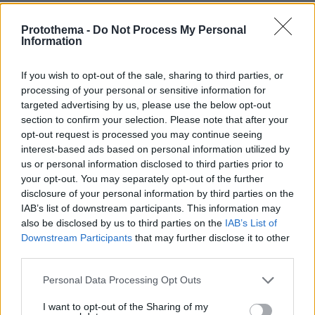
ΤΑ ΠΙΟ ΔΗΜΟΦΙΛΗ
Protothema -
Do Not Process My Personal
Information
If you wish to opt-out of the sale, sharing to third parties, or
processing of your personal or sensitive information for
targeted advertising by us, please use the below opt-out
section to confirm your selection. Please note that after your
opt-out request is processed you may continue seeing
interest-based ads based on personal information utilized by
us or personal information disclosed to third parties prior to
your opt-out. You may separately opt-out of the further
disclosure of your personal information by third parties on the
IAB’s list of downstream participants. This information may
also be disclosed by us to third parties on the
IAB’s List of
Downstream Participants
that may further disclose it to other
third parties.
Please note that this website/app uses one or more Google
Personal Data Processing Opt Outs
services and may gather and store information including but
not limited to your visit or usage behaviour. You may click to
I want to opt-out of the Sharing of my