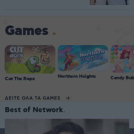
Games
Northern Heights
Candy Bub
Cut The Rope
ΔΕΙΤΕ ΟΛΑ ΤΑ GAMES
Best of Network