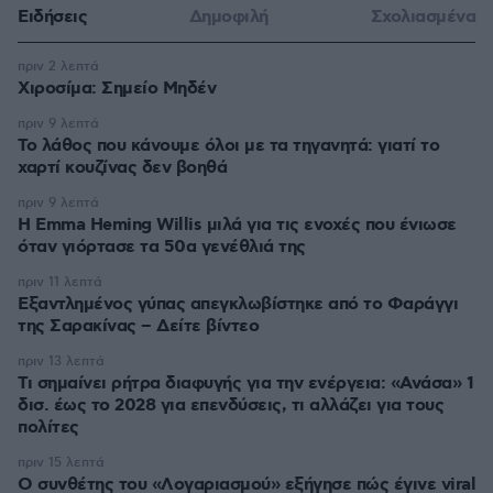
Ειδήσεις
Δημοφιλή
Σχολιασμένα
πριν 2 λεπτά
Χιροσίμα: Σημείο Μηδέν
πριν 9 λεπτά
Το λάθος που κάνουμε όλοι με τα τηγανητά: γιατί το
χαρτί κουζίνας δεν βοηθά
πριν 9 λεπτά
H Emma Heming Willis μιλά για τις ενοχές που ένιωσε
όταν γιόρτασε τα 50α γενέθλιά της
πριν 11 λεπτά
Εξαντλημένος γύπας απεγκλωβίστηκε από το Φαράγγι
της Σαρακίνας – Δείτε βίντεο
πριν 13 λεπτά
Τι σημαίνει ρήτρα διαφυγής για την ενέργεια: «Ανάσα» 1
δισ. έως το 2028 για επενδύσεις, τι αλλάζει για τους
πολίτες
πριν 15 λεπτά
Ο συνθέτης του «Λογαριασμού» εξήγησε πώς έγινε viral