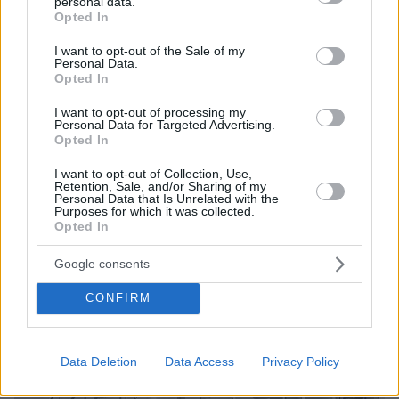
personal data.
grant or deny consent to Google and its third-party tags to
Opted In
use your data for below specified purposes in below Google
consent section.
I want to opt-out of the Sale of my
06.08.2026, 09:18
Personal Data.
Νεαρή γυναίκα με ακατέργαστη ομορφιά από την
Opted In
Αιθιοπία έγινε viral, δείτε την εντυπωσιακή
μεταμόρφωσή της από μακιγιέρ
I want to opt-out of processing my
Personal Data for Targeted Advertising.
Opted In
I want to opt-out of Collection, Use,
Retention, Sale, and/or Sharing of my
Personal Data that Is Unrelated with the
Purposes for which it was collected.
Opted In
Google consents
CONFIRM
Data Deletion
Data Access
Privacy Policy