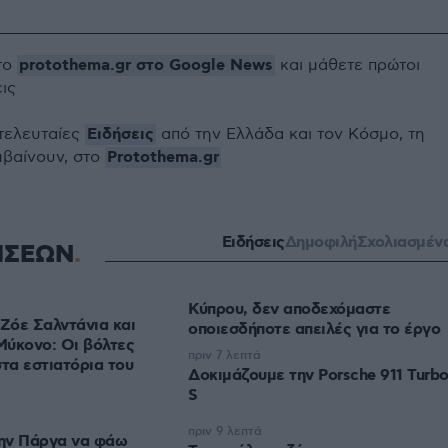
protothema.gr στο Google News
το
και μάθετε πρώτοι
εις
Ειδήσεις
 τελευταίες
από την Ελλάδα και τον Κόσμο, τη
Protothema.gr
μβαίνουν, στο
Ειδήσεις
Δημοφιλή
Σχολιασμέν
ΗΣΕΩΝ
Κύπρου, δεν αποδεχόμαστε
 Ζόε Σαλντάνια και
οποιεσδήποτε απειλές για το έργο
 Μύκονο: Οι βόλτες
πριν 7 λεπτά
στα εστιατόρια του
Δοκιμάζουμε την Porsche 911 Turb
S
πριν 9 λεπτά
την Πάργα να φάω