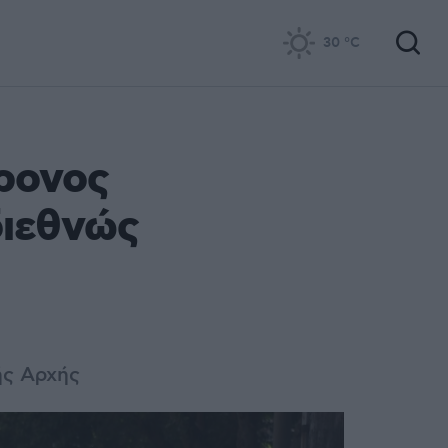
30
°C
ρονος
διεθνώς
ής Αρχής