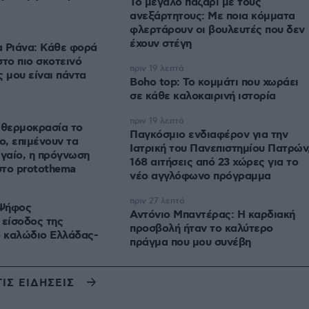
Το μεγάλο παζάρι με τους
ανεξάρτητους: Με ποια κόμματα
φλερτάρουν οι βουλευτές που δεν
έχουν στέγη
 Ριάνα: Κάθε φορά
στο πιο σκοτεινό
πριν 19 λεπτά
ς μου είναι πάντα
Boho top: Το κομμάτι που χωράει
σε κάθε καλοκαιρινή ιστορία
πριν 19 λεπτά
 θερμοκρασία το
Παγκόσμιο ενδιαφέρον για την
, επιμένουν τα
Ιατρική του Πανεπιστημίου Πατρών
ιγαίο, η πρόγνωση
168 αιτήσεις από 23 χώρες για το
στο protothema
νέο αγγλόφωνο πρόγραμμα
πριν 27 λεπτά
 Ψήφος
Αντόνιο Μπαντέρας: Η καρδιακή
 είσοδος της
προσβολή ήταν το καλύτερο
ο καλώδιο Ελλάδας-
πράγμα που μου συνέβη
ΤΙΣ ΕΙΔΗΣΕΙΣ