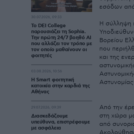
εσόδων από
30.07.2026, 09:33
Η σύλληψη 
Το DEI College
Υποδιεύθυν
παρουσιάζει τη Sophia.
Την πρώτη 24/7 βοηθό AI
Βορείου Ελ
που αλλάζει τον τρόπο με
που περιήλ
τον οποίο μαθαίνουν οι
φοιτητές
και της εν
αστυνομική
03.08.2026, 10:56
Αστυνομική
Η Smart φοιτητική
Αστυνομίας
κατοικία στην καρδιά της
Αθήνας
Από την έρε
29.07.2026, 09:39
στη χώρα μ
Διασκεδάζουμε
υπεύθυνα, επιστρέφουμε
από συνορι
με ασφάλεια
Ακολούθησε