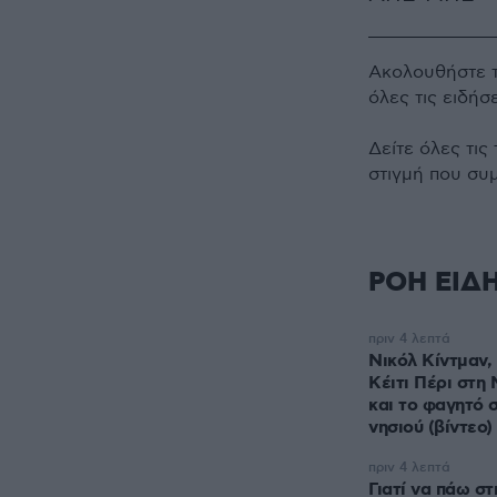
Ακολουθήστε 
όλες τις ειδήσ
Δείτε όλες τις
στιγμή που συ
ΡΟΗ ΕΙΔ
πριν 4 λεπτά
Νικόλ Κίντμαν,
Κέιτι Πέρι στη
και το φαγητό 
νησιού (βίντεο)
πριν 4 λεπτά
Γιατί να πάω σ