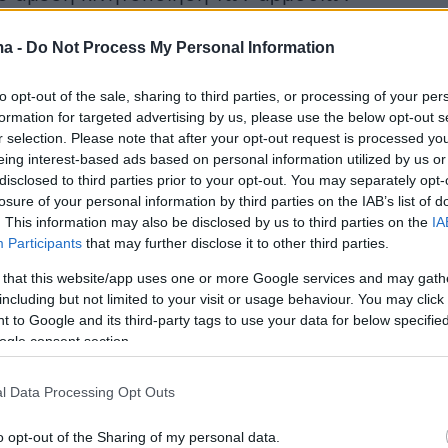
 Υπηρεσιών, στο πλαίσιο της οποίας
ma -
Do Not Process My Personal Information
 σε ξενοδοχείο της Θεσσαλονίκης και
ια περαιτέρω έλεγχο.
to opt-out of the sale, sharing to third parties, or processing of your per
formation for targeted advertising by us, please use the below opt-out s
 μέσω των προβλεπόμενων διαδικασιών
r selection. Please note that after your opt-out request is processed y
eing interest-based ads based on personal information utilized by us or
τυνομικής συνεργασίας, επιβεβαιώθηκε ότι σ
disclosed to third parties prior to your opt-out. You may separately opt-
εκκρεμούσε Ερυθρά Αγγελία Διεθνών
losure of your personal information by third parties on the IAB’s list of
ν των Αρχών της χώρας του με σκοπό τη
. This information may also be disclosed by us to third parties on the
IA
Participants
that may further disclose it to other third parties.
 έκδοσή του για αδικήματα που σχετίζονται
χή σε δομημένη εγκληματική οργάνωση και
 that this website/app uses one or more Google services and may gath
including but not limited to your visit or usage behaviour. You may click 
ση εσόδων από εγκληματικές δραστηριότητες,
 to Google and its third-party tags to use your data for below specifi
ες, μεταξύ άλλων, από υποθέσεις διακίνησης
ogle consent section.
.
l Data Processing Opt Outs
ημέρωσης του αρμόδιου Εισαγγελέα Εφετών
o opt-out of the Sharing of my personal data.
ης εκδόθηκε σε βάρος του εντολή