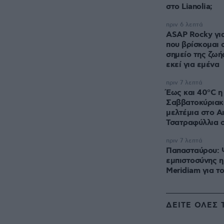
στο Lianolia;
πριν 6 λεπτά
ASAP Rocky για
που βρίσκομαι 
σημείο της ζωή
εκεί για εμένα
πριν 7 λεπτά
Έως και 40°C η
Σαββατοκύριακο
μελτέμια στο Α
Τσατραφύλλια 
πριν 7 λεπτά
Παπασταύρου:
εμπιστοσύνης η
Meridiam για τ
ΔΕΙΤΕ ΟΛΕΣ 