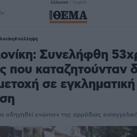
Ελληνικά
English
δα
λονίκη
σύλληψη
ονίκη: Συνελήφθη 53χ
ς που καταζητούνταν 
μετοχή σε εγκληματική
ση
α οδηγηθεί ενώπιον της αρμόδιας εισαγγελικ