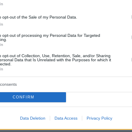
In
 σύλληψης και συνελήφθη, προκειμένου να
ύν οι προβλεπόμενες διαδικασίες.
o opt-out of the Sale of my Personal Data.
In
to opt-out of processing my Personal Data for Targeted
κή επιχείρηση υλοποιήθηκε από αστυνομικούς
ing.
In
ος Αντιμετώπισης Οργανωμένης Αθλητικής
η συνδρομή του Τμήματος Δίωξης Εγκλημάτων
o opt-out of Collection, Use, Retention, Sale, and/or Sharing
ersonal Data that Is Unrelated with the Purposes for which it
ής και της Ιδιοκτησίας και του Τμήματος
lected.
In
ν και Ειδικών Δράσεων της Υποδιεύθυνσης
σης Οργανωμένου Εγκλήματος Βορείου
consents
CONFIRM
ίς θα οδηγηθεί ενώπιον της αρμόδιας
ς Αρχής.
Data Deletion
Data Access
Privacy Policy