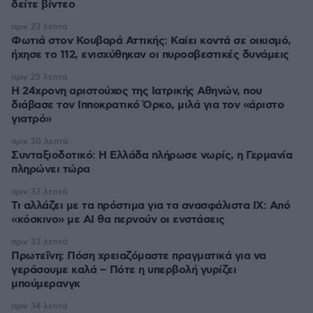
δείτε βίντεο
πριν 23 λεπτά
Φωτιά στον Κουβαρά Αττικής: Καίει κοντά σε οικισμό,
ήχησε το 112, ενισχύθηκαν οι πυροσβεστικές δυνάμεις
πριν 25 λεπτά
Η 24χρονη αριστούχος της Ιατρικής Αθηνών, που
διάβασε τον Ιπποκρατικό Όρκο, μιλά για τον «άριστο
γιατρό»
πριν 30 λεπτά
Συνταξιοδοτικό: H Ελλάδα πλήρωσε νωρίς, η Γερμανία
πληρώνει τώρα
πριν 33 λεπτά
Τι αλλάζει με τα πρόστιμα για τα ανασφάλιστα ΙΧ: Από
«κόσκινο» με AI θα περνούν οι ενστάσεις
πριν 33 λεπτά
Πρωτεΐνη: Πόση χρειαζόμαστε πραγματικά για να
γεράσουμε καλά – Πότε η υπερβολή γυρίζει
μπούμερανγκ
πριν 34 λεπτά