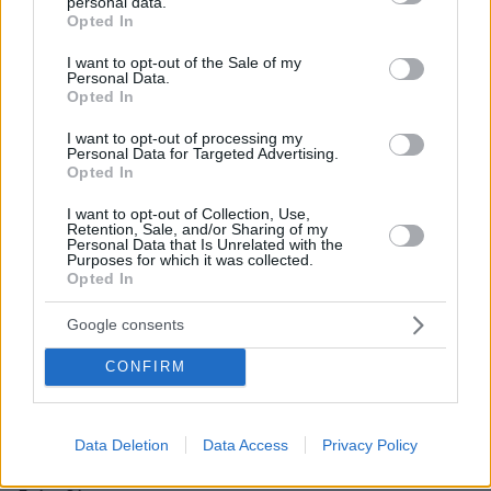
personal data.
grant or deny consent to Google and its third-party tags to
Opted In
use your data for below specified purposes in below Google
26.07.2026, 09:54
consent section.
I want to opt-out of the Sale of my
Επαγγελματική Εκπαίδευση & Εξειδίκευση: Το Mοντέλο που
Personal Data.
σε Bάζει στην Aγορά Eργασίας
Opted In
I want to opt-out of processing my
Personal Data for Targeted Advertising.
Opted In
ΡΟΗ ΕΙΔΗΣΕΩΝ
I want to opt-out of Collection, Use,
Ειδήσεις
Δημοφιλή
Σχολιασμένα
Retention, Sale, and/or Sharing of my
Personal Data that Is Unrelated with the
Purposes for which it was collected.
πριν 7 λεπτά
Opted In
Περιοδοντίτιδα: Η νέα θεραπεία που εξοντώνει τα
επιβλαβή βακτήρια και προστατεύει τα δόντια
Google consents
πριν 11 λεπτά
CONFIRM
Η Δυτική Ευρώπη έζησε το θερμότερο ξεκίνημα
καλοκαιριού στα χρονικά, φόβοι για νέα ρεκόρ
πριν 13 λεπτά
Data Deletion
Data Access
Privacy Policy
Η έκπληξη στην Ιωάννα Τούνη από τον σύντροφό της και
τους φίλους της στις Μαλδίβες για τα 33α γενέθλιά της,