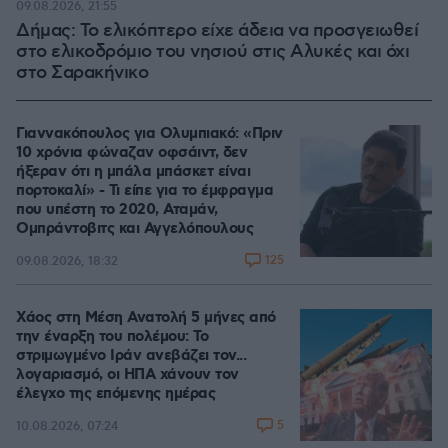
09.08.2026, 21:55
Δήμας: Το ελικόπτερο είχε άδεια να προσγειωθεί
στο ελικοδρόμιο του νησιού στις Αλυκές και όχι
στο Σαρακήνικο
Γιαννακόπουλος για Ολυμπιακό: «Πριν
10 χρόνια φώναζαν οφσάιντ, δεν
ήξεραν ότι η μπάλα μπάσκετ είναι
πορτοκαλί» - Τι είπε για το έμφραγμα
που υπέστη το 2020, Αταμάν,
Ομπράντοβιτς και Αγγελόπουλους
125
09.08.2026, 18:32
Χάος στη Μέση Ανατολή 5 μήνες από
την έναρξη του πολέμου: Το
στριμωγμένο Ιράν ανεβάζει τον...
λογαριασμό, οι ΗΠΑ χάνουν τον
έλεγχο της επόμενης ημέρας
5
10.08.2026, 07:24