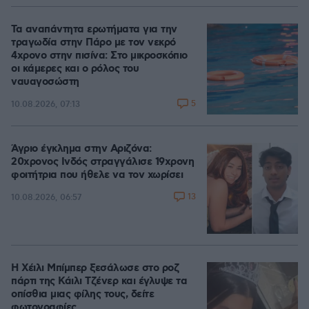
Τα αναπάντητα ερωτήματα για την
τραγωδία στην Πάρο με τον νεκρό
4χρονο στην πισίνα: Στο μικροσκόπιο
οι κάμερες και ο ρόλος του
ναυαγοσώστη
5
10.08.2026, 07:13
Άγριο έγκλημα στην Αριζόνα:
20χρονος Ινδός στραγγάλισε 19χρονη
φοιτήτρια που ήθελε να τον χωρίσει
13
10.08.2026, 06:57
Η Χέιλι Μπίμπερ ξεσάλωσε στο ροζ
πάρτι της Κάιλι Τζένερ και έγλυψε τα
οπίσθια μιας φίλης τους, δείτε
φωτογραφίες