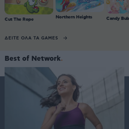
Northern Heights
Candy Bub
Cut The Rope
ΔΕΙΤΕ ΟΛΑ ΤΑ GAMES
Best of Network