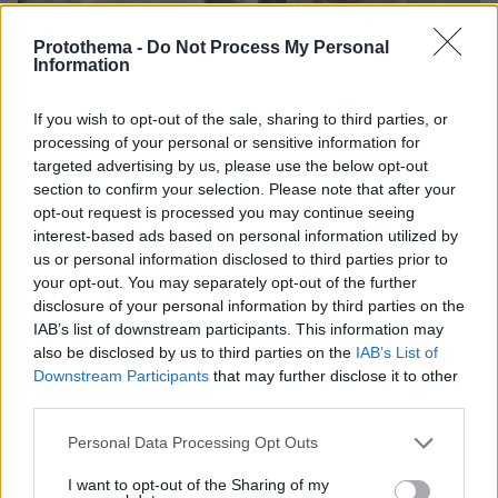
Protothema -
Do Not Process My Personal
Information
If you wish to opt-out of the sale, sharing to third parties, or
processing of your personal or sensitive information for
targeted advertising by us, please use the below opt-out
section to confirm your selection. Please note that after your
opt-out request is processed you may continue seeing
interest-based ads based on personal information utilized by
us or personal information disclosed to third parties prior to
your opt-out. You may separately opt-out of the further
disclosure of your personal information by third parties on the
IAB’s list of downstream participants. This information may
also be disclosed by us to third parties on the
IAB’s List of
04.08.2026, 11:20
Downstream Participants
that may further disclose it to other
Πώς μια απλή ιδέα εξελίχθηκε σε κορυφαίο θεσμό
third parties.
ρομποτικής στην Ελλάδα
Please note that this website/app uses one or more Google
Personal Data Processing Opt Outs
services and may gather and store information including but
06.08.2026, 10:52
not limited to your visit or usage behaviour. You may click to
I want to opt-out of the Sharing of my
Από μαθητής, φοιτητής σε άλλη πόλη!