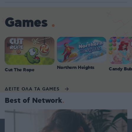
Games
Northern Heights
Candy Bub
Cut The Rope
ΔΕΙΤΕ ΟΛΑ ΤΑ GAMES
Best of Network