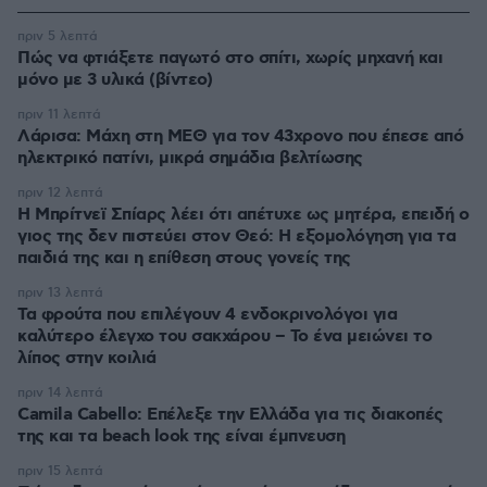
πριν 5 λεπτά
Πώς να φτιάξετε παγωτό στο σπίτι, χωρίς μηχανή και
μόνο με 3 υλικά (βίντεο)
πριν 11 λεπτά
Λάρισα: Μάχη στη ΜΕΘ για τον 43χρονο που έπεσε από
ηλεκτρικό πατίνι, μικρά σημάδια βελτίωσης
πριν 12 λεπτά
Η Μπρίτνεϊ Σπίαρς λέει ότι απέτυχε ως μητέρα, επειδή ο
γιος της δεν πιστεύει στον Θεό: Η εξομολόγηση για τα
παιδιά της και η επίθεση στους γονείς της
πριν 13 λεπτά
Τα φρούτα που επιλέγουν 4 ενδοκρινολόγοι για
καλύτερο έλεγχο του σακχάρου – Το ένα μειώνει το
λίπος στην κοιλιά
πριν 14 λεπτά
Camila Cabello: Επέλεξε την Ελλάδα για τις διακοπές
της και τα beach look της είναι έμπνευση
πριν 15 λεπτά