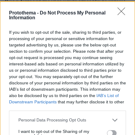
Πώς η διατροφή της νέας μαμάς επηρεάζει το μητρικό
γάλα
Protothema -
Do Not Process My Personal
Information
πριν 22 λεπτά
Είδατε αστερίες στη θάλασσα; Γιατί δεν πρέπει να τους
ξεκολλήσετε
If you wish to opt-out of the sale, sharing to third parties, or
processing of your personal or sensitive information for
πριν 24 λεπτά
Η επόμενη μέρα του τουρισμού μετά τις πυρκαγιές στο
targeted advertising by us, please use the below opt-out
Ρέθυμνο , η εικόνα σε Πρέβελη και Άγιο Βασίλειο
section to confirm your selection. Please note that after your
opt-out request is processed you may continue seeing
πριν 24 λεπτά
interest-based ads based on personal information utilized by
Διακοπές και με νέο κόλπο οι κλέφτες αυτοκινήτων - Τι
us or personal information disclosed to third parties prior to
κάνουν;
your opt-out. You may separately opt-out of the further
πριν 31 λεπτά
disclosure of your personal information by third parties on the
«Έχουμε και Λέμε»: Τα μεγάλα μπερδέματα του έρωτα
IAB’s list of downstream participants. This information may
also be disclosed by us to third parties on the
IAB’s List of
Downstream Participants
that may further disclose it to other
ΔΕΙΤΕ ΟΛΕΣ ΤΙΣ ΕΙΔΗΣΕΙΣ
third parties.
Please note that this website/app uses one or more Google
Personal Data Processing Opt Outs
services and may gather and store information including but
not limited to your visit or usage behaviour. You may click to
I want to opt-out of the Sharing of my
ΤΑ ΠΙΟ ΔΗΜΟΦΙΛΗ