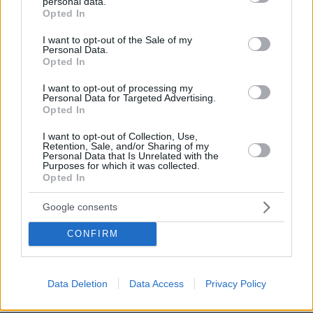
personal data.
grant or deny consent to Google and its third-party tags to
Opted In
use your data for below specified purposes in below Google
consent section.
I want to opt-out of the Sale of my
Personal Data.
Opted In
I want to opt-out of processing my
Personal Data for Targeted Advertising.
Opted In
I want to opt-out of Collection, Use,
Retention, Sale, and/or Sharing of my
Personal Data that Is Unrelated with the
Purposes for which it was collected.
Opted In
Google consents
CONFIRM
Data Deletion
Data Access
Privacy Policy