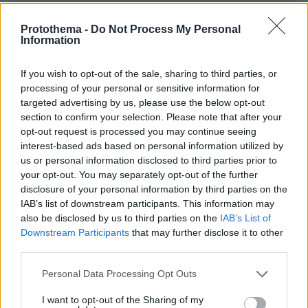
ΌΝΟΜΑ *
Protothema -
Do Not Process My Personal
Information
If you wish to opt-out of the sale, sharing to third parties, or
processing of your personal or sensitive information for
EMAIL
targeted advertising by us, please use the below opt-out
section to confirm your selection. Please note that after your
opt-out request is processed you may continue seeing
interest-based ads based on personal information utilized by
us or personal information disclosed to third parties prior to
ΣΧΌΛΙΟ *
your opt-out. You may separately opt-out of the further
disclosure of your personal information by third parties on the
IAB’s list of downstream participants. This information may
also be disclosed by us to third parties on the
IAB’s List of
Downstream Participants
that may further disclose it to other
third parties.
Please note that this website/app uses one or more Google
Personal Data Processing Opt Outs
services and may gather and store information including but
not limited to your visit or usage behaviour. You may click to
I want to opt-out of the Sharing of my
Απομένουν
2500
χαρακτήρες