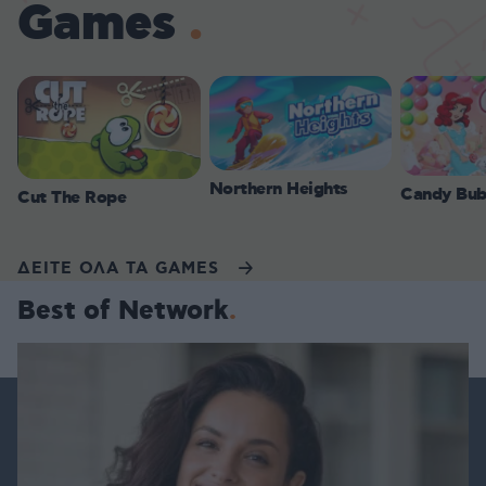
Games
Northern Heights
Candy Bub
Cut The Rope
ΔΕΙΤΕ ΟΛΑ ΤΑ GAMES
Best of Network