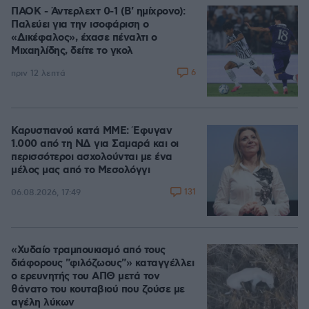
ΠΑΟΚ - Άντερλεχτ 0-1 (Β' ημίχρονο):
Παλεύει για την ισοφάριση ο
«Δικέφαλος», έχασε πέναλτι ο
Μιχαηλίδης, δείτε το γκολ
6
πριν 12 λεπτά
Καρυστιανού κατά ΜΜΕ: Έφυγαν
1.000 από τη ΝΔ για Σαμαρά και οι
περισσότεροι ασχολούνται με ένα
μέλος μας από το Μεσολόγγι
131
06.08.2026, 17:49
«Χυδαίο τραμπουκισμό από τους
διάφορους "φιλόζωους"» καταγγέλλει
ο ερευνητής του ΑΠΘ μετά τον
θάνατο του κουταβιού που ζούσε με
αγέλη λύκων