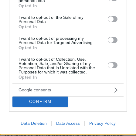
personal data.
grant or deny consent to Google and its third-party tags to
Opted In
use your data for below specified purposes in below Google
consent section.
I want to opt-out of the Sale of my
Personal Data.
Opted In
I want to opt-out of processing my
Personal Data for Targeted Advertising.
Opted In
* Υποχρεωτικά πεδία
I want to opt-out of Collection, Use,
Retention, Sale, and/or Sharing of my
Personal Data that Is Unrelated with the
Purposes for which it was collected.
ΡΟΗ ΕΙΔΗΣΕΩΝ
Opted In
Ειδήσεις
Δημοφιλή
Σχολιασμένα
Google consents
πριν 4 λεπτά
CONFIRM
Χαλάει η μαρμελάδα; Πόσο διατηρείται και πότε δεν
είναι πλέον ασφαλής
πριν 8 λεπτά
Data Deletion
Data Access
Privacy Policy
Το μυστήριο που απασχολεί τους παλαιοντολόγους: Γιατί
δεν υπήρξαν ποτέ δεινόσαυροι σε μέγεθος ποντικιού