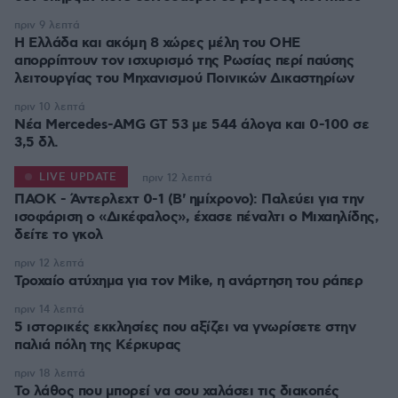
πριν 9 λεπτά
Η Ελλάδα και ακόμη 8 χώρες μέλη του ΟΗΕ
απορρίπτουν τον ισχυρισμό της Ρωσίας περί παύσης
λειτουργίας του Μηχανισμού Ποινικών Δικαστηρίων
πριν 10 λεπτά
Νέα Mercedes-AMG GT 53 με 544 άλογα και 0-100 σε
3,5 δλ.
LIVE UPDATE
πριν 12 λεπτά
ΠΑΟΚ - Άντερλεχτ 0-1 (Β' ημίχρονο): Παλεύει για την
ισοφάριση ο «Δικέφαλος», έχασε πέναλτι ο Μιχαηλίδης,
πριν 12 λεπτά
Τροχαίο ατύχημα για τον Mike, η ανάρτηση του ράπερ
πριν 14 λεπτά
5 ιστορικές εκκλησίες που αξίζει να γνωρίσετε στην
παλιά πόλη της Κέρκυρας
πριν 18 λεπτά
Το λάθος που μπορεί να σου χαλάσει τις διακοπές