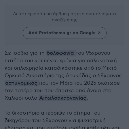
Δείτε περισσότερα άρθρα μας
στα αποτελέσματα
αναζήτησης
Add Protothema.gr on Google
Σε ισόβια για τη
δολοφονία
του 95χρονου
πατέρα του και πέντε χρόνια για οπλοκατοχή
και οπλοχρησία καταδικάστηκε από το Μικτό
Ορκωτό Δικαστήριο της Λευκάδας ο 68χρονος
αστυνομικός
που τον Μάιο του 2025 σκότωσε
τον πατέρα του που έπασχε από άνοια στο
Χαλκιόπουλο
Αιτωλοακαρνανίας
.
Το δικαστήριο απέρριψε το αίτημα του
δικηγόρου του 68χρονου για ψυχιατρική
εξέταση και του επέβαλε ισόβια κάθειρξη και