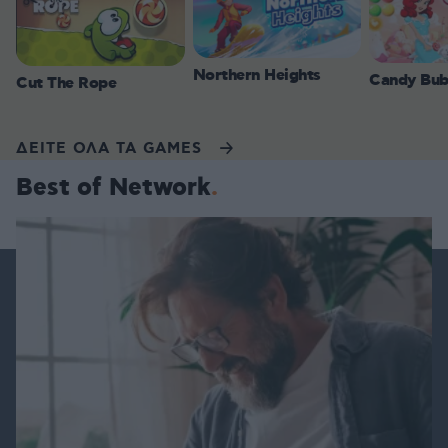
Northern Heights
Candy Bub
Cut The Rope
ΔΕΙΤΕ ΟΛΑ ΤΑ GAMES
Best of Network