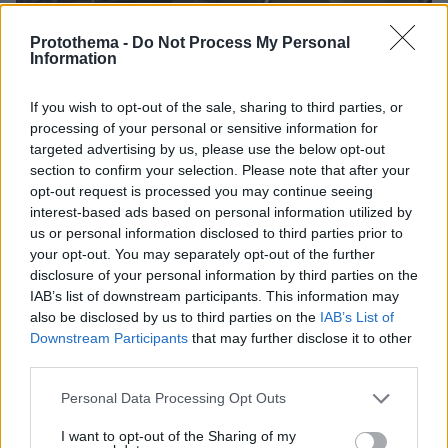
Protothema -
Do Not Process My Personal
Information
If you wish to opt-out of the sale, sharing to third parties, or
processing of your personal or sensitive information for
targeted advertising by us, please use the below opt-out
section to confirm your selection. Please note that after your
opt-out request is processed you may continue seeing
interest-based ads based on personal information utilized by
us or personal information disclosed to third parties prior to
your opt-out. You may separately opt-out of the further
disclosure of your personal information by third parties on the
IAB’s list of downstream participants. This information may
07.08.2026, 18:22
also be disclosed by us to third parties on the
IAB’s List of
«Πόσα θέλεις για το κορίτσι;»: Τουρίστας στην
Downstream Participants
that may further disclose it to other
Κρήτη ζητά... τιμή για να ασελγήσει σε ανήλικη, τι
third parties.
καταγγέλλει ο ιδιοκτήτης επιχείρησης
Please note that this website/app uses one or more Google
Personal Data Processing Opt Outs
services and may gather and store information including but
not limited to your visit or usage behaviour. You may click to
I want to opt-out of the Sharing of my