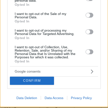
personal data.
grant or deny consent to Google and its third-party tags to
Opted In
use your data for below specified purposes in below Google
consent section.
I want to opt-out of the Sale of my
Personal Data.
Opted In
I want to opt-out of processing my
Personal Data for Targeted Advertising.
Opted In
I want to opt-out of Collection, Use,
Retention, Sale, and/or Sharing of my
Personal Data that Is Unrelated with the
Purposes for which it was collected.
Opted In
Google consents
CONFIRM
Data Deletion
Data Access
Privacy Policy
07.08.2026, 15:59
Είδος υπό εξαφάνιση οι υπερπολύτεκνοι στην