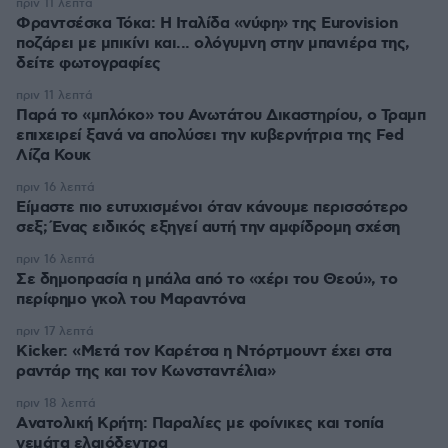
πριν 11 λεπτά
Φραντσέσκα Τόκα: Η Ιταλίδα «νύφη» της Eurovision
ποζάρει με μπικίνι και... ολόγυμνη στην μπανιέρα της,
δείτε φωτογραφίες
πριν 11 λεπτά
Παρά το «μπλόκο» του Ανωτάτου Δικαστηρίου, ο Τραμπ
επιχειρεί ξανά να απολύσει την κυβερνήτρια της Fed
Λίζα Κουκ
πριν 16 λεπτά
Είμαστε πιο ευτυχισμένοι όταν κάνουμε περισσότερο
σεξ; Ένας ειδικός εξηγεί αυτή την αμφίδρομη σχέση
πριν 16 λεπτά
Σε δημοπρασία η μπάλα από το «χέρι του Θεού», το
περίφημο γκολ του Μαραντόνα
πριν 17 λεπτά
Kicker: «Μετά τον Καρέτσα η Ντόρτμουντ έχει στα
ραντάρ της και τον Κωνσταντέλια»
πριν 18 λεπτά
Aνατολική Κρήτη: Παραλίες με φοίνικες και τοπία
γεμάτα ελαιόδεντρα