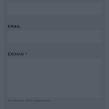
EMAIL
ΣΧΌΛΙΟ *
Απομένουν
2500
χαρακτήρες