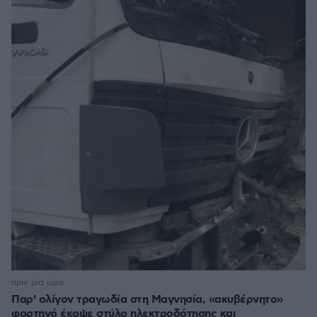
πριν μία ώρα
Παρ' ολίγον τραγωδία στη Μαγνησία, «ακυβέρνητο»
φορτηγό έκοψε στύλο ηλεκτροδότησης και