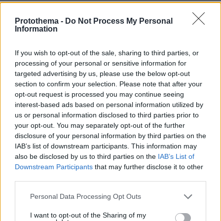
Χίου και σε επαφή με τη μοναδική της φύση
Protothema -
Do Not Process My Personal
πριν 43 λεπτά
Information
Η Βανέσα Παραντί ανακοίνωσε ότι χώρισε με τον
σύζυγό της έπειτα από οκτώ χρόνια γάμου
If you wish to opt-out of the sale, sharing to third parties, or
πριν μία ώρα
processing of your personal or sensitive information for
Ισχυροί άνεμοι και ριπές έως 9 μποφόρ τη Δευτέρα:
targeted advertising by us, please use the below opt-out
Ποιες περιοχές τίθενται σε κατάσταση κινητοποίησης
section to confirm your selection. Please note that after your
Red Code
opt-out request is processed you may continue seeing
interest-based ads based on personal information utilized by
ΔΕΙΤΕ ΟΛΕΣ ΤΙΣ ΕΙΔΗΣΕΙΣ
us or personal information disclosed to third parties prior to
your opt-out. You may separately opt-out of the further
disclosure of your personal information by third parties on the
IAB’s list of downstream participants. This information may
also be disclosed by us to third parties on the
IAB’s List of
ΤΑ ΠΙΟ ΔΗΜΟΦΙΛΗ
Downstream Participants
that may further disclose it to other
third parties.
Please note that this website/app uses one or more Google
Personal Data Processing Opt Outs
services and may gather and store information including but
not limited to your visit or usage behaviour. You may click to
I want to opt-out of the Sharing of my