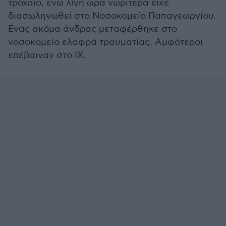
τροχαίο, ενώ λίγη ώρα νωρίτερα είχε
διασωληνωθεί στο Νοσοκομείο Παπαγεωργίου.
Ενας ακόμα άνδρας μεταφέρθηκε στο
νοσοκομείο ελαφρά τραυματίας. Αμφότεροι
επέβαιναν στο ΙΧ.