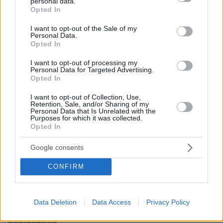
personal data.
grant or deny consent to Google and its third-party tags to
Opted In
use your data for below specified purposes in below Google
consent section.
I want to opt-out of the Sale of my
Personal Data.
Opted In
I want to opt-out of processing my
Personal Data for Targeted Advertising.
Opted In
I want to opt-out of Collection, Use,
Retention, Sale, and/or Sharing of my
Personal Data that Is Unrelated with the
Purposes for which it was collected.
Opted In
Google consents
Loaded
:
100.00%
CONFIRM
09.08.2026, 14:15
Η ΥΠΑ διαπίστωσε κενό στον νόμο όταν ένας...
απίθανος τύπος προσγείωσε το ελικόπτερό του
Αύγουστο μήνα στο Σαρακήνικο με εκατοντάδες
Data Deletion
Data Access
Privacy Policy
λουόμενους - Παρέμβαση Εισαγγελέα για το