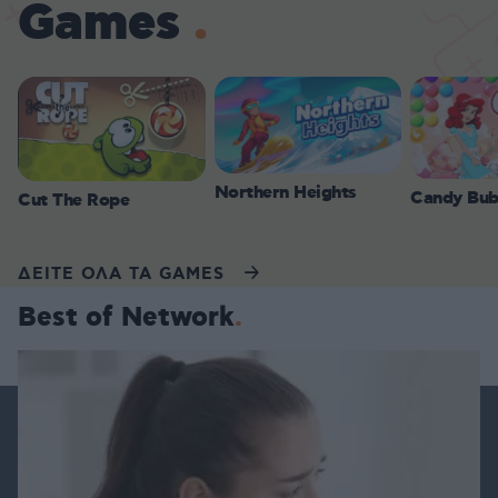
Games
Northern Heights
Candy Bub
Cut The Rope
ΔΕΙΤΕ ΟΛΑ ΤΑ GAMES
Best of Network