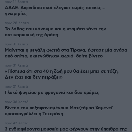
πριν 14 λεπτά
ΑΑΔΕ: Αιφνιδιαστικοί έλεγχοι χωρίς τοπικές…
γνωριμίες
πριν 28 λεπτά
Το λάθος που κάνουμε και η ντομάτα χάνει την
αντικαρκινική της δράση
πριν 31 λεπτά
Μαίνεται η μεγάλη φωτιά στα Τίρανα, έφτασε μία ανάσα
από σπίτια, εκκενώθηκαν χωριά, δείτε βίντεο
πριν 31 λεπτά
«Πίστευα ότι στα 40 η ζωή μου θα έχει μπει σε τάξη.
Δεν έχει και δεν πειράζει»
πριν 31 λεπτά
Γλυκό ψυγείου με φρυγανιά και δύο κρέμες
πριν 36 λεπτά
Βίντεο του «εξαφανισμένου» Μοτζτάμπα Χαμενεΐ
προαναγγέλλει η Τεχεράνη
πριν 42 λεπτά
3 ενδιαφέροντα μουσεία μας φέρνουν στην ύπαιθρο της