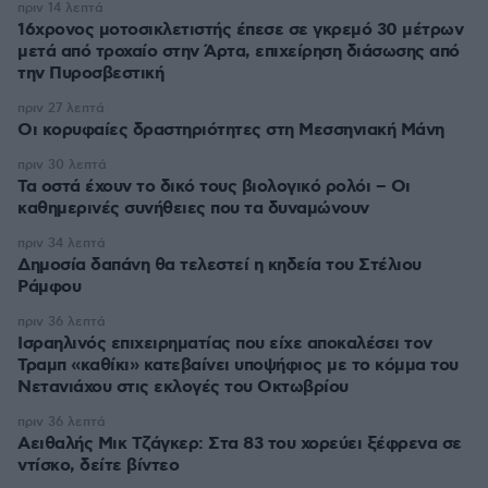
πριν 14 λεπτά
16χρονος μοτοσικλετιστής έπεσε σε γκρεμό 30 μέτρων
μετά από τροχαίο στην Άρτα, επιχείρηση διάσωσης από
την Πυροσβεστική
πριν 27 λεπτά
Οι κορυφαίες δραστηριότητες στη Μεσσηνιακή Μάνη
πριν 30 λεπτά
Τα οστά έχουν το δικό τους βιολογικό ρολόι – Οι
καθημερινές συνήθειες που τα δυναμώνουν
πριν 34 λεπτά
Δημοσία δαπάνη θα τελεστεί η κηδεία του Στέλιου
Ράμφου
πριν 36 λεπτά
Ισραηλινός επιχειρηματίας που είχε αποκαλέσει τον
Τραμπ «καθίκι» κατεβαίνει υποψήφιος με το κόμμα του
Νετανιάχου στις εκλογές του Οκτωβρίου
πριν 36 λεπτά
Αειθαλής Μικ Τζάγκερ: Στα 83 του χορεύει ξέφρενα σε
ντίσκο, δείτε βίντεο