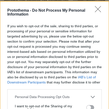
Αθηνών, που διάβασε τον Ιπποκρατικό
Όρκο, μιλά για τον «άριστο γιατρό»
Protothema -
Do Not Process My Personal
147
10.08.2026, 08:09
Information
If you wish to opt-out of the sale, sharing to third parties, or
processing of your personal or sensitive information for
targeted advertising by us, please use the below opt-out
section to confirm your selection. Please note that after your
opt-out request is processed you may continue seeing
Games
interest-based ads based on personal information utilized by
us or personal information disclosed to third parties prior to
your opt-out. You may separately opt-out of the further
disclosure of your personal information by third parties on the
IAB’s list of downstream participants. This information may
also be disclosed by us to third parties on the
IAB’s List of
Downstream Participants
that may further disclose it to other
third parties.
Northern Heights
Candy Bub
Cut The Rope
Please note that this website/app uses one or more Google
Personal Data Processing Opt Outs
services and may gather and store information including but
not limited to your visit or usage behaviour. You may click to
I want to opt-out of the Sharing of my