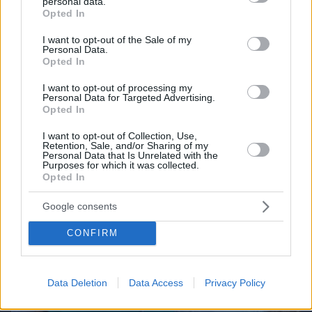
ΔΕΙΤΕ ΟΛΑ ΤΑ GAMES
personal data.
grant or deny consent to Google and its third-party tags to
Opted In
use your data for below specified purposes in below Google
consent section.
I want to opt-out of the Sale of my
Best of Network
Personal Data.
Opted In
I want to opt-out of processing my
Personal Data for Targeted Advertising.
Opted In
I want to opt-out of Collection, Use,
Retention, Sale, and/or Sharing of my
Personal Data that Is Unrelated with the
Purposes for which it was collected.
Opted In
Google consents
CONFIRM
Data Deletion
Data Access
Privacy Policy