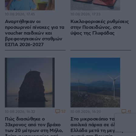
10.08.2026, 17:45
10.08.2026, 17:23
Αναρτήθηκαν οι
Κυκλοφοριακές ρυθμίσεις
προσωρινοί πίνακες για τα
στην Ποσειδώνος, στο
voucher παιδικών και
ύψος της Γλυφάδας
βρεφονηπιακών σταθμών
ΕΣΠΑ 2026-2027
52
41
10.08.2026, 16:32
10.08.2026, 16:20
Πώς διασώθηκε ο
Στο μικροσκόπιο τα
33χρονος από τον βράχο
αιολικά πάρκα σε όλη την
των 20 μέτρων στη Μήλο,
Ελλάδα μετά τη μεγάλη