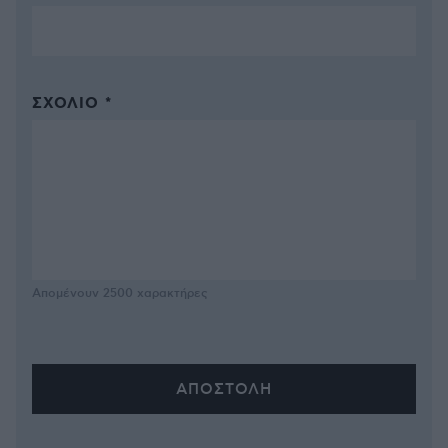
ΣΧΌΛΙΟ *
Απομένουν
2500
χαρακτήρες