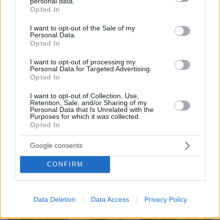
personal data.
grant or deny consent to Google and its third-party tags to
Opted In
use your data for below specified purposes in below Google
consent section.
I want to opt-out of the Sale of my
Personal Data.
Opted In
I want to opt-out of processing my
Personal Data for Targeted Advertising.
Opted In
I want to opt-out of Collection, Use,
Retention, Sale, and/or Sharing of my
06.08.2026, 23:17
Personal Data that Is Unrelated with the
Purposes for which it was collected.
Στη ΓΑΔΑ κρατείται η 46χρονη που κατηγορείται
Opted In
για την επίθεση στη Marfin, δείτε βίντεο και
φωτογραφίες
Google consents
CONFIRM
Data Deletion
Data Access
Privacy Policy