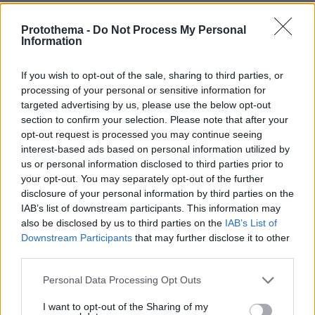
07.08.2026, 00:57
Ο Ρόμπι Γουίλιαμς έφυγε, αλλά το γιγαντιαίο ρομπότ
Protothema -
Do Not Process My Personal
του έμεινε και «τρομάζει» τους γείτονες
Information
If you wish to opt-out of the sale, sharing to third parties, or
ΔΕΙΤΕ ΟΛΕΣ ΤΙΣ ΕΙΔΗΣΕΙΣ
processing of your personal or sensitive information for
targeted advertising by us, please use the below opt-out
section to confirm your selection. Please note that after your
opt-out request is processed you may continue seeing
ΤΑ ΠΙΟ ΔΗΜΟΦΙΛΗ
interest-based ads based on personal information utilized by
us or personal information disclosed to third parties prior to
your opt-out. You may separately opt-out of the further
disclosure of your personal information by third parties on the
IAB’s list of downstream participants. This information may
also be disclosed by us to third parties on the
IAB’s List of
Downstream Participants
that may further disclose it to other
third parties.
Please note that this website/app uses one or more Google
Personal Data Processing Opt Outs
services and may gather and store information including but
not limited to your visit or usage behaviour. You may click to
I want to opt-out of the Sharing of my