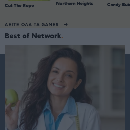
Northern Heights
Candy Bub
Cut The Rope
ΔΕΙΤΕ ΟΛΑ ΤΑ GAMES
Best of Network