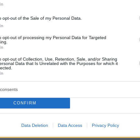
In
protothema.gr στο Google News
το
και μάθετε πρώτοι
o opt-out of the Sale of my Personal Data.
εις
In
Ειδήσεις
 τελευταίες
από την Ελλάδα και τον Κόσμο, τη
to opt-out of processing my Personal Data for Targeted
Protothema.gr
μβαίνουν, στο
ing.
In
ΙΑ
ΠΡΟΣΘΗΚΗ ΣΧΟΛΙΟΥ
o opt-out of Collection, Use, Retention, Sale, and/or Sharing
(1)
ersonal Data that Is Unrelated with the Purposes for which it
lected.
In
.05.2026, 05:09
ημερινό κόσμο είναι δύσκολο να βρεις κάποιον ειλικρινή
consents
 πραγματική σχέση. Γι αυτό δημιουργήσαμε αυτόν τον
ια άνδρες όπως εσύ που έχουν ξεκάθαρες προσδοκίες.
CONFIRM
ς εκτιμούν την υπευθυνότητα την ωριμότητα και την
πέναντι στον άλλον. Η διαδικασία εύρεσης του κατάλληλο
ολύ πιο εύκολη από όσο νομίζεις. Εγγράψου και πείσου
Data Deletion
Data Access
Privacy Policy
ες δυνατότητες προσφέρει η πλατφόρμα μας.