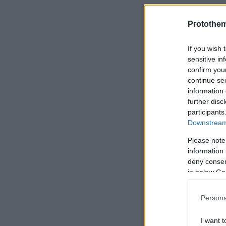
Protothe
If you wish 
sensitive in
confirm you
continue se
information 
further disc
participants
Downstream 
Please note
information 
deny consent
in below Go
Persona
I want t