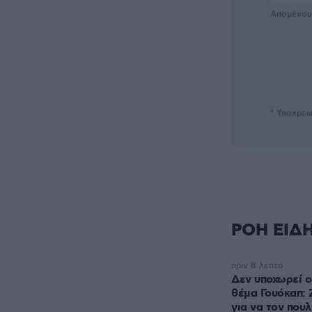
Απομένο
* Υποχρεω
ΡΟΗ ΕΙΔ
πριν 8 λεπτά
Δεν υποχωρεί ο
θέμα Γουόκαπ: 
για να τον πουλ