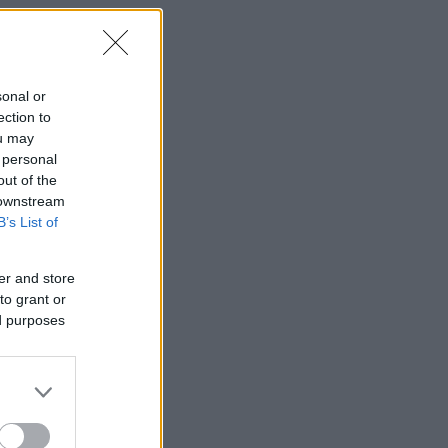
sonal or
ection to
ou may
 personal
out of the
 downstream
B’s List of
er and store
to grant or
ed purposes