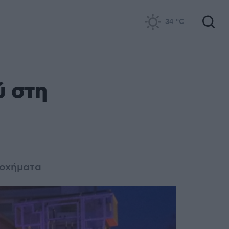
34
°C
ύ στη
 οχήματα