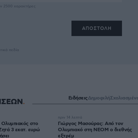
υν
2500
χαρακτήρες
τικά πεδία
Ειδήσεις
Δημοφιλή
Σχολιασμέν
ΗΣΕΩΝ
πριν 14 λεπτά
 Ολυμπιακός στο
Γιώργος Μασούρας: Από τον
Ζητά 3 εκατ. ευρώ
Ολυμπιακό στη ΝΕΟΜ ο διεθνής
ήσει
εξτρέμ