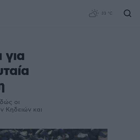
33
°C
 για
υταία
η
δώς οι
ν Κηδειών και