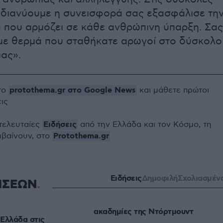
 διανύουμε η συνεισφορά σας εξασφάλισε τη
α που αρμόζει σε κάθε ανθρώπινη ύπαρξη. Σας
με θερμά που σταθήκατε αρωγοί στο δύσκολο
ας».
protothema.gr στο Google News
το
και μάθετε πρώτοι
εις
Ειδήσεις
 τελευταίες
από την Ελλάδα και τον Κόσμο, τη
Protothema.gr
μβαίνουν, στο
Ειδήσεις
Δημοφιλή
Σχολιασμέν
ΗΣΕΩΝ
ακαδημίες της Ντόρτμουντ
Ελλάδα στις