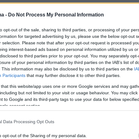
ma -
Do Not Process My Personal Information
ήκαμε αφιλοκερδώς ώστε να οδηγήσουμε
αία τους κατοικία
σορούς
που για πολλά
to opt-out of the sale, sharing to third parties, or processing of your per
 στα ψυγεία. Κάποιοι ήταν για δύο, για τρία
formation for targeted advertising by us, please use the below opt-out s
 οι παλαιότερες σοροί βρισκόταν στους
r selection. Please note that after your opt-out request is processed y
eing interest-based ads based on personal information utilized by us or
αλάμους για περίπου πέντε με έξι χρόνια»,
disclosed to third parties prior to your opt-out. You may separately opt-
 ΑΠΕ-ΜΠΕ ο πρόεδρος του Σωματείου
losure of your personal information by third parties on the IAB’s list of
 Γραφείων Κηδειών και Ταριχευτών
. This information may also be disclosed by us to third parties on the
IA
Participants
that may further disclose it to other third parties.
ς,
Νέστωρας Νικολόπουλος
.
 that this website/app uses one or more Google services and may gath
including but not limited to your visit or usage behaviour. You may click 
και κατά το παρελθόν οι συνάδελφοί του
 to Google and its third-party tags to use your data for below specifi
τίσει για την ταφή μεμονωμένων σορών,
ogle consent section.
 η πρώτη φορά για μία τέτοια μαζική
η. «Είναι κρίμα να μένουν σοροί για μεγάλο
l Data Processing Opt Outs
στημα στα ψυγεία. Τα μέλη του Σωματείου
o opt-out of the Sharing of my personal data.
παιτείται το πράττουν για περιπτώσεις που