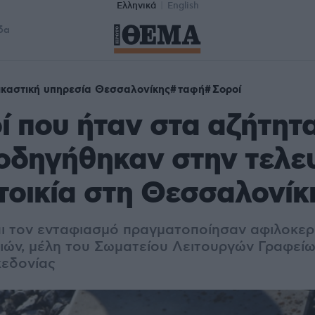
Ελληνικά
English
δα
ικαστική υπηρεσία Θεσσαλονίκης
ταφή
Σοροί
ί που ήταν στα αζήτητα
οδηγήθηκαν στην τελε
τοικία στη Θεσσαλονίκ
ι τον ενταφιασμό πραγματοποίησαν αφιλοκερ
ειών, μέλη του Σωματείου Λειτουργών Γραφείω
κεδονίας