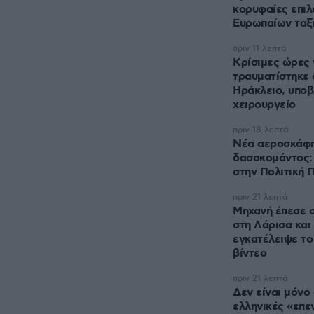
κορυφαίες επιλ
Ευρωπαίων ταξ
πριν 11 λεπτά
Κρίσιμες ώρες 
τραυματίστηκε 
Ηράκλειο, υπο
χειρουργείο
πριν 18 λεπτά
Νέα αεροσκάφη,
δασοκομάντος: 
στην Πολιτική 
πριν 21 λεπτά
Μηχανή έπεσε 
στη Λάρισα και
εγκατέλειψε το 
βίντεο
πριν 21 λεπτά
Δεν είναι μόνο
ελληνικές «επε