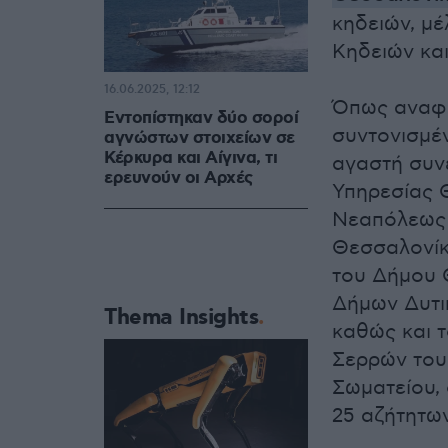
κηδειών, μ
Κηδειών κα
16.06.2025, 12:12
Όπως αναφέρ
Εντοπίστηκαν δύο σοροί
συντονισμέ
αγνώστων στοιχείων σε
Κέρκυρα και Αίγινα, τι
αγαστή συνε
ερευνούν οι Αρχές
Υπηρεσίας 
Νεαπόλεως 
Θεσσαλονίκ
του Δήμου 
Δήμων Δυτι
Thema Insights
καθώς και 
Σερρών του
Σωματείου, 
25 αζήτητω