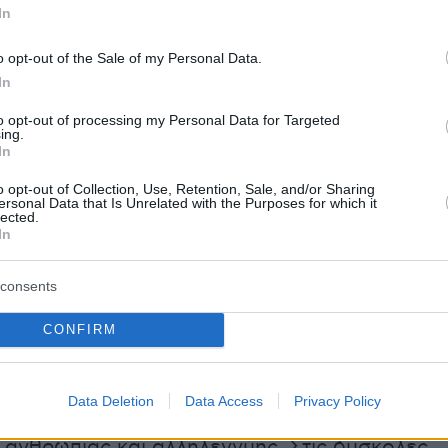
In
ονται δύσκολες και για σορούς που μένουν
», πρόσθεσε ο κ. Νικολόπουλος.
o opt-out of the Sale of my Personal Data.
In
 η Γ’ Διεύθυνση Ιατροδικαστικής Υπηρεσίας -
to opt-out of processing my Personal Data for Targeted
ing.
η απέστειλε ευχαριστήρια επιστολή προς το
In
ειτουργών Γραφείων Κηδειών και Ταριχευτών
o opt-out of Collection, Use, Retention, Sale, and/or Sharing
, στην οποία τα εξής: «Με την παρούσα
ersonal Data that Is Unrelated with the Purposes for which it
lected.
πιθυμούμε να σας εκφράσουμε τις θερμές και
In
 ευχαριστίες μας για την ανιδιοτελή προσφορά
ύτιμη βοήθειά σας αναφορικά με την ταφή τω
consents
ε αζήτητων σορών, οι οποίες φυλάσσονταν
CONFIRM
ικούς θαλάμους της Υπηρεσίας μας. Η
ας χειρονομία να αναλάβετε εξ ολοκλήρου την
μεταφορά και
διαδικασία ενταφιασμού
με
Data Deletion
Data Access
Privacy Policy
σεβασμό και επαγγελματισμό, αποτελεί
 ανθρωπιάς και αλληλεγγύης. Στις δύσκολες