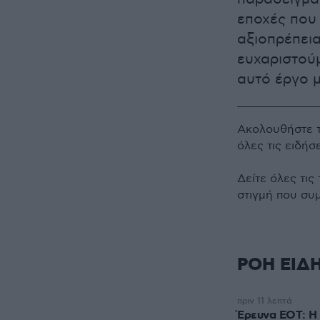
εποχές που
αξιοπρέπει
ευχαριστού
αυτό έργο μ
Ακολουθήστε 
όλες τις ειδήσ
Δείτε όλες τις
στιγμή που συ
ΡΟΗ ΕΙΔ
πριν 11 λεπτά
Έρευνα ΕΟΤ: Η 