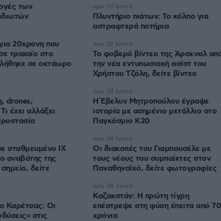
ογές των
πριν 29 λεπτά
ιδιωτών
Πλυντήριο πιάτων: Το κόλπο για
αστραφτερά ποτήρια
για 20χρονη που
πριν 32 λεπτά
σε τροχαίο στο
Το φοβερό βίντεο της Άρσεναλ απ
βλήθηκε σε οκτάωρο
την νέα εντυπωσιακή ασίστ του
Χρήστου Τζόλη, δείτε βίντεο
πριν 34 λεπτά
 drones,
Η Έβελυν Μητροπούλου έγραψε
Τι έχει αλλάξει
ιστορία με ασημένιο μετάλλιο στο
Προστασία
Παγκόσμιο Κ20
πριν 34 λεπτά
σε σταθμευμένο ΙΧ
Οι διακοπές του Γιαμπουσέλε με
 ο αναβάτης της
τους νέους του συμπαίκτες στον
σημείο, δείτε
Παναθηναϊκό, δείτε φωτογραφίες
πριν 38 λεπτά
Καζακστάν: Η πρώτη τίγρη
 ο Καρέτσας: Οι
επέστρεψε στη φύση έπειτα από 70
νδύσεις» στις
χρόνια