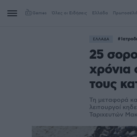
Games
Όλες οι Ειδήσεις
Ελλάδα
Πρωτοσέλι
Ιατροδ
ΕΛΛΑΔΑ
25 σορο
χρόνια 
τους κα
Τη μεταφορά κα
λειτουργοί κηδ
Ταριχευτών Μα