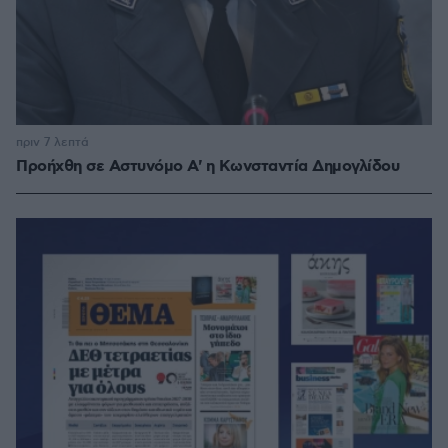
πριν 7 λεπτά
Προήχθη σε Αστυνόμο Α' η Κωνσταντία Δημογλίδου