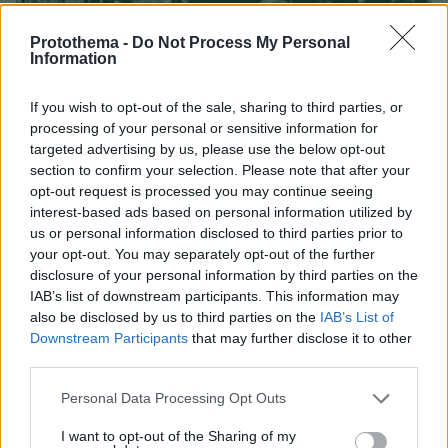
Protothema -
Do Not Process My Personal
Information
If you wish to opt-out of the sale, sharing to third parties, or
processing of your personal or sensitive information for
targeted advertising by us, please use the below opt-out
section to confirm your selection. Please note that after your
opt-out request is processed you may continue seeing
interest-based ads based on personal information utilized by
us or personal information disclosed to third parties prior to
your opt-out. You may separately opt-out of the further
08.08.2026, 10:26
disclosure of your personal information by third parties on the
Τι έγραφαν οι ξένοι ανταποκριτές σε
IAB’s list of downstream participants. This information may
τηλεγραφήματά τους από τη Μικρά Ασία το 1921
also be disclosed by us to third parties on the
IAB’s List of
Downstream Participants
that may further disclose it to other
third parties.
Please note that this website/app uses one or more Google
Personal Data Processing Opt Outs
services and may gather and store information including but
not limited to your visit or usage behaviour. You may click to
I want to opt-out of the Sharing of my