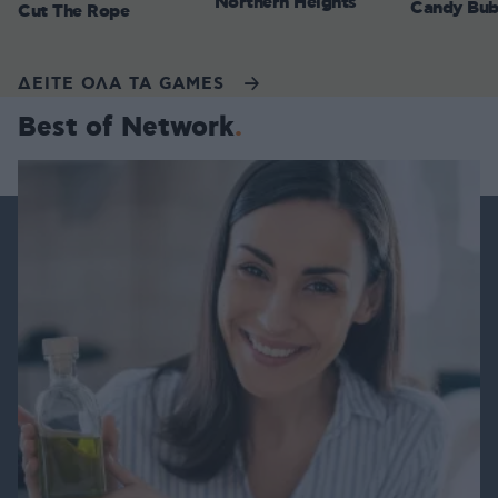
Northern Heights
Candy Bub
Cut The Rope
ΔΕΙΤΕ ΟΛΑ ΤΑ GAMES
Best of Network