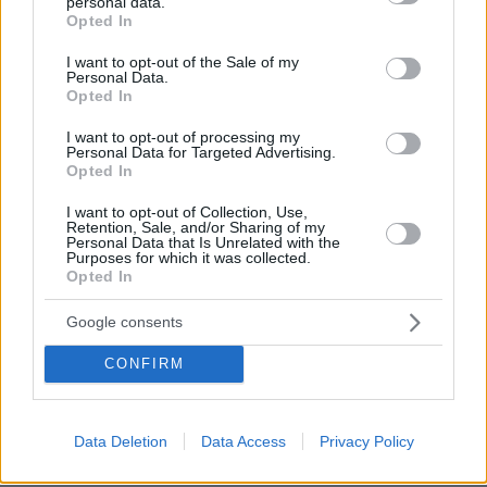
personal data.
grant or deny consent to Google and its third-party tags to
Opted In
use your data for below specified purposes in below Google
consent section.
I want to opt-out of the Sale of my
Personal Data.
Opted In
I want to opt-out of processing my
Personal Data for Targeted Advertising.
Opted In
I want to opt-out of Collection, Use,
Retention, Sale, and/or Sharing of my
Personal Data that Is Unrelated with the
Purposes for which it was collected.
Opted In
Google consents
CONFIRM
08.08.2026, 12:18
Από τη Μόρια στον γάμο, τη ΜΚΟ και την
κατηγορία για φόνο: Η σκοτεινή διαδρομή του
26χρονου Αφγανού που σκότωσε τη Βρετανίδα
Data Deletion
Data Access
Privacy Policy
στην Κυψέλη