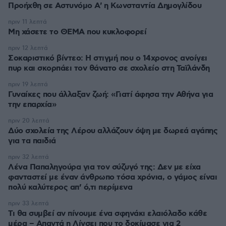
Προήχθη σε Αστυνόμο Α' η Κωνσταντία Δημογλίδου
πριν 11 λεπτά
Μη χάσετε το ΘΕΜΑ που κυκλοφορεί
πριν 12 λεπτά
Σοκαριστικό βίντεο: Η στιγμή που ο 14χρονος ανοίγει
πυρ και σκορπάει τον θάνατο σε σχολείο στη Ταϊλάνδη
πριν 19 λεπτά
Γυναίκες που άλλαξαν ζωή: «Γιατί άφησα την Αθήνα για
την επαρχία»
πριν 20 λεπτά
Δύο σχολεία της Λέρου αλλάζουν όψη με δωρεά αγάπης
για τα παιδιά
πριν 32 λεπτά
Λένα Παπαληγούρα για τον σύζυγό της: Δεν με είχα
φανταστεί με έναν άνθρωπο τόσα χρόνια, ο γάμος είναι
πολύ καλύτερος απ’ ό,τι περίμενα
πριν 33 λεπτά
Τι θα συμβεί αν πίνουμε ένα σφηνάκι ελαιόλαδο κάθε
μέρα – Απαντά η Λίνσει που το δοκίμασε για 2