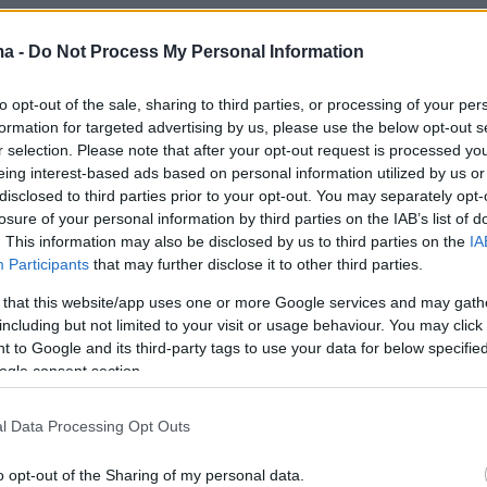
θεί ένα email αλλά θα πρέπει να μπουν στο
ma -
Do Not Process My Personal Information
 να δουν το τελικό αποτέλεσμα, δηλαδή σε
ο περνά το παιδί τους, όπως και τη
to opt-out of the sale, sharing to third parties, or processing of your per
 τους», αναφέρουν στελέχη της Επιτροπής.
formation for targeted advertising by us, please use the below opt-out s
αι, ότι πέρσι, η πρώτη ειδοποίηση ήρθε με
r selection. Please note that after your opt-out request is processed y
eing interest-based ads based on personal information utilized by us or
υμα στο κινητό τους τηλέφωνο (sms), πράγμα
disclosed to third parties prior to your opt-out. You may separately opt-
δεν θα ισχύσει καθώς η ενημέρωση θα γίνει
losure of your personal information by third parties on the IAB’s list of
ην πλατφόρμα.
. This information may also be disclosed by us to third parties on the
IA
Participants
that may further disclose it to other third parties.
ονοδιαγράμματος τα αποτελέσματα
 that this website/app uses one or more Google services and may gath
including but not limited to your visit or usage behaviour. You may click 
αι, ότι η δημόσια κλήρωση για την εισαγωγή
 to Google and its third-party tags to use your data for below specifi
ogle consent section.
ατικά σχολεία πραγματοποιήθηκε την
4 Απριλίου 2026, η διαδικασία της
l Data Processing Opt Outs
(τεστ) δεξιοτήτων για την εισαγωγή στα
ολεία και Πρότυπα Εκκλησιαστικά Σχολεία
o opt-out of the Sharing of my personal data.