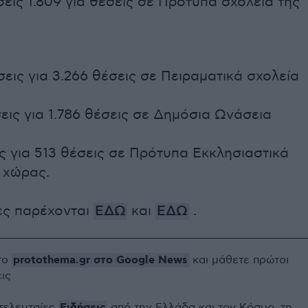
ήσεις 1.809 για θέσεις σε Πρότυπα σχολεία της
ήσεις για 3.266 θέσεις σε Πειραματικά σχολεία
σεις για 1.786 θέσεις σε Δημόσια Ωνάσεια
ις για 513 θέσεις σε Πρότυπα Εκκλησιαστικά
 χώρας.
ς παρέχονται
ΕΔΩ
και
ΕΔΩ
.
protothema.gr στο Google News
το
και μάθετε πρώτοι
εις
Ειδήσεις
 τελευταίες
από την Ελλάδα και τον Κόσμο, τη