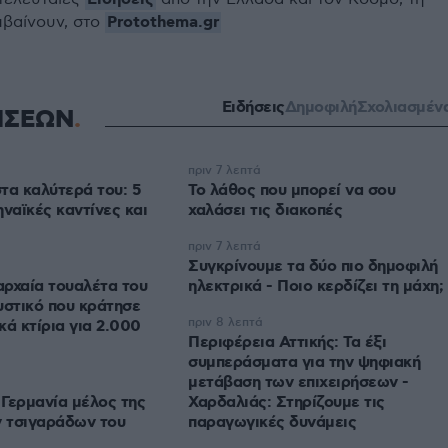
Protothema.gr
μβαίνουν, στο
Ειδήσεις
Δημοφιλή
Σχολιασμέν
ΗΣΕΩΝ
πριν 7 λεπτά
στα καλύτερά του: 5
Το λάθος που μπορεί να σου
ηναϊκές καντίνες και
χαλάσει τις διακοπές
πριν 7 λεπτά
Συγκρίνουμε τα δύο πιο δημοφιλή
ρχαία τουαλέτα του
ηλεκτρικά - Ποιο κερδίζει τη μάχη;
υστικό που κράτησε
πριν 8 λεπτά
κά κτίρια για 2.000
Περιφέρεια Αττικής: Τα έξι
συμπεράσματα για την ψηφιακή
μετάβαση των επιχειρήσεων -
Γερμανία μέλος της
Χαρδαλιάς: Στηρίζουμε τις
 τσιγαράδων του
παραγωγικές δυνάμεις