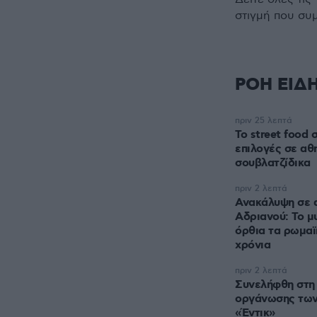
στιγμή που συ
ΡΟΗ ΕΙΔ
πριν 25 λεπτά
Το street food 
επιλογές σε αθ
σουβλατζίδικα
πριν 2 λεπτά
Ανακάλυψη σε α
Αδριανού: Το μ
όρθια τα ρωμαϊ
χρόνια
πριν 2 λεπτά
Συνελήφθη στη 
οργάνωσης των
«Έντικ»