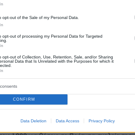
ιήθηκε το Σάββατο 25 Απριλίου 2026 ενώ η
In
διαδικασία για την εισαγωγή στα Δημόσια
o opt-out of the Sale of my Personal Data.
λεία (ΔΗΜ.Ω.Σ.) διεξήχθη την Κυριακή 26
In
26.
to opt-out of processing my Personal Data for Targeted
ing.
 το χρονοδιάγραμμα, τα αποτελέσματα
In
ν εντός δεκαπενθημέρου, γεγονός που
o opt-out of Collection, Use, Retention, Sale, and/or Sharing
ersonal Data that Is Unrelated with the Purposes for which it
ς τελικά ισχύει.
lected.
In
κδικούν μία θέση
consents
αγωγή σε Πρότυπα, Πειραματικά, Δημόσια
CONFIRM
 Πρότυπα Εκκλησιαστικά Σχολεία, για το
ος 2026-2027, υπεβλήθησαν μέσω ηλεκτρονική
 αιτήσεις, ως ακολούθως:
Data Deletion
Data Access
Privacy Policy