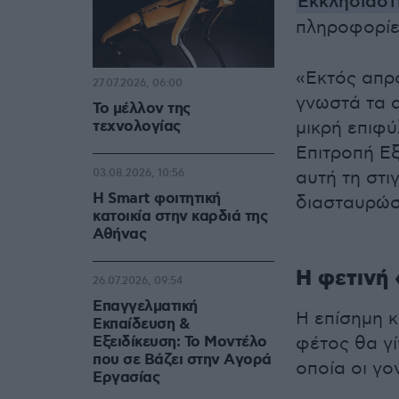
Εκκλησιαστ
πληροφορίε
«Εκτός απρο
27.07.2026, 06:00
γνωστά τα α
Το μέλλον της
τεχνολογίας
μικρή επιφ
Επιτροπή Εξ
03.08.2026, 10:56
αυτή τη στι
Η Smart φοιτητική
διασταυρώσ
κατοικία στην καρδιά της
Αθήνας
Η φετινή 
26.07.2026, 09:54
Επαγγελματική
Η επίσημη 
Εκπαίδευση &
Εξειδίκευση: Το Mοντέλο
φέτος θα γί
που σε Bάζει στην Aγορά
οποία οι γο
Eργασίας