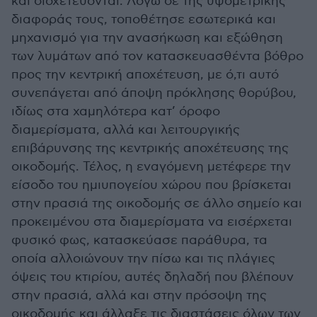
και διοχετεύονται. Λόγω δε της υψομετρικής
διαφοράς τους, τοποθέτησε εσωτερικά και
μηχανισμό για την ανασήκωση και εξώθηση
των λυμάτων από τον κατασκευασθέντα βόθρο
προς την κεντρική αποχέτευση, με ό,τι αυτό
συνεπάγεται από άποψη πρόκλησης θορύβου,
ιδίως στα χαμηλότερα κατ’ όροφο
διαμερίσματα, αλλά και λειτουργικής
επιβάρυνσης της κεντρικής αποχέτευσης της
οικοδομής. Τέλος, η εναγόμενη μετέφερε την
είσοδο του ημιυπογείου χώρου που βρίσκεται
στην πρασιά της οικοδομής σε άλλο σημείο και
προκειμένου στα διαμερίσματα να εισέρχεται
φυσικό φως, κατασκεύασε παράθυρα, τα
οποία αλλοιώνουν την πίσω και τις πλάγιες
όψεις του κτιρίου, αυτές δηλαδή που βλέπουν
στην πρασιά, αλλά και στην πρόσοψη της
οικοδομής και άλλαξε τις διαστάσεις όλων των