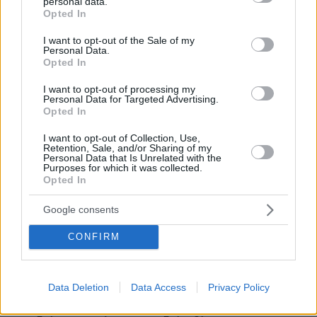
personal data.
grant or deny consent to Google and its third-party tags to
Opted In
use your data for below specified purposes in below Google
consent section.
I want to opt-out of the Sale of my
Personal Data.
27.07.2026, 06:00
Opted In
Το μέλλον της τεχνολογίας
I want to opt-out of processing my
Personal Data for Targeted Advertising.
03.08.2026, 10:56
Opted In
Η Smart φοιτητική κατοικία στην καρδιά της Αθήνας
I want to opt-out of Collection, Use,
Retention, Sale, and/or Sharing of my
26.07.2026, 09:54
Personal Data that Is Unrelated with the
Purposes for which it was collected.
Επαγγελματική Εκπαίδευση & Εξειδίκευση: Το Mοντέλο που
Opted In
σε Bάζει στην Aγορά Eργασίας
Google consents
ΡΟΗ ΕΙΔΗΣΕΩΝ
CONFIRM
Ειδήσεις
Δημοφιλή
Σχολιασμένα
Data Deletion
Data Access
Privacy Policy
πριν 6 λεπτά
Τρόμος για τουρίστες στη Μποτσουάνα: Ιπποπόταμος