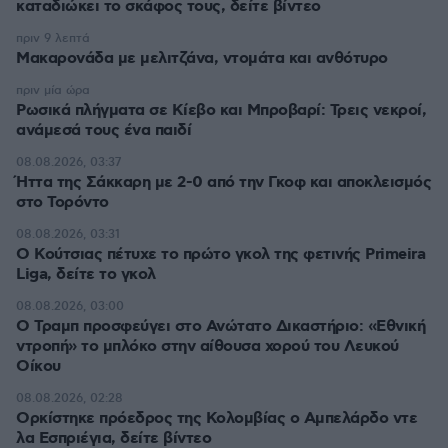
καταδιώκει το σκάφος τους, δείτε βίντεο
πριν 9 λεπτά
Μακαρονάδα με μελιτζάνα, ντομάτα και ανθότυρο
πριν μία ώρα
Ρωσικά πλήγματα σε Κίεβο και Μπροβαρί: Τρεις νεκροί,
ανάμεσά τους ένα παιδί
08.08.2026, 03:37
Ήττα της Σάκκαρη με 2-0 από την Γκοφ και αποκλεισμός
στο Τορόντο
08.08.2026, 03:31
Ο Κούτσιας πέτυχε το πρώτο γκολ της φετινής Primeira
Liga, δείτε το γκολ
08.08.2026, 03:00
Ο Τραμπ προσφεύγει στο Ανώτατο Δικαστήριο: «Εθνική
ντροπή» το μπλόκο στην αίθουσα χορού του Λευκού
Οίκου
08.08.2026, 02:28
Ορκίστηκε πρόεδρος της Κολομβίας ο Αμπελάρδο ντε
λα Εσπριέγια, δείτε βίντεο