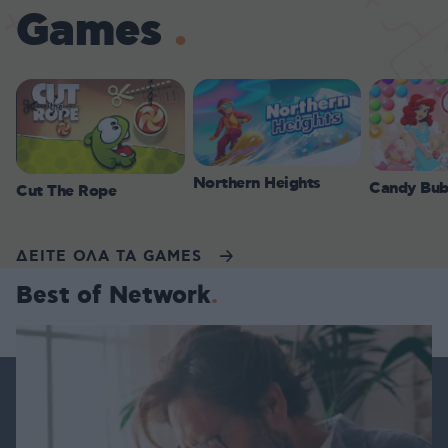
Games
Northern Heights
Candy Bub
Cut The Rope
ΔΕΙΤΕ ΟΛΑ ΤΑ GAMES
Best of Network