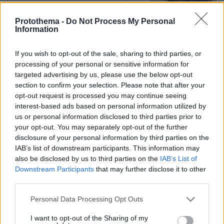
Protothema -
Do Not Process My Personal
Information
Games
If you wish to opt-out of the sale, sharing to third parties, or
processing of your personal or sensitive information for
targeted advertising by us, please use the below opt-out
section to confirm your selection. Please note that after your
opt-out request is processed you may continue seeing
interest-based ads based on personal information utilized by
us or personal information disclosed to third parties prior to
your opt-out. You may separately opt-out of the further
Northern Heights
Candy Bub
Cut The Rope
disclosure of your personal information by third parties on the
IAB’s list of downstream participants. This information may
also be disclosed by us to third parties on the
IAB’s List of
Downstream Participants
that may further disclose it to other
ΔΕΙΤΕ ΟΛΑ ΤΑ GAMES
third parties.
Best of Network
Please note that this website/app uses one or more Google
Personal Data Processing Opt Outs
services and may gather and store information including but
not limited to your visit or usage behaviour. You may click to
I want to opt-out of the Sharing of my