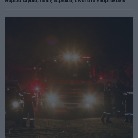
Βόρειο Αιγαίο, ποιες περιοχές είναι στο «πορτοκαλί»