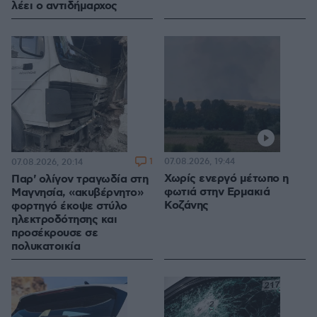
λέει ο αντιδήμαρχος
1
07.08.2026, 19:44
07.08.2026, 20:14
Χωρίς ενεργό μέτωπο η
Παρ' ολίγον τραγωδία στη
φωτιά στην Ερμακιά
Μαγνησία, «ακυβέρνητο»
Κοζάνης
φορτηγό έκοψε στύλο
ηλεκτροδότησης και
προσέκρουσε σε
πολυκατοικία