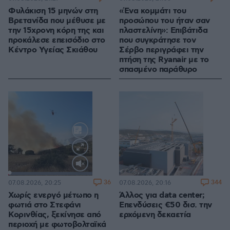
Φυλάκιση 15 μηνών στη
«Ένα κομμάτι του
Βρετανίδα που μέθυσε με
προσώπου του ήταν σαν
την 15χρονη κόρη της και
πλαστελίνη»: Επιβάτιδα
προκάλεσε επεισόδιο στο
που συγκράτησε τον
Κέντρο Υγείας Σκιάθου
Σέρβο περιγράφει την
πτήση της Ryanair με το
σπασμένο παράθυρο
Loaded
:
100.00%
36
344
07.08.2026, 20:25
07.08.2026, 20:16
Χωρίς ενεργό μέτωπο η
Άλλος για data center;
φωτιά στο Στεφάνι
Επενδύσεις €50 δισ. την
Κορινθίας, ξεκίνησε από
ερχόμενη δεκαετία
περιοχή με φωτοβολταϊκά