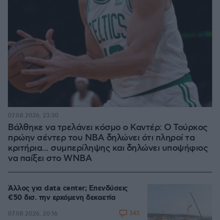
07.08.2026, 23:30
Βάλθηκε να τρελάνει κόσμο ο Καντέρ: Ο Τούρκος
πρώην σέντερ του NBA δηλώνει ότι πληροί τα
κριτήρια... συμπερίληψης και δηλώνει υποψήφιος
να παίξει στο WNBA
Άλλος για data center; Επενδύσεις
€50 δισ. την ερχόμενη δεκαετία
343
07.08.2026, 20:16