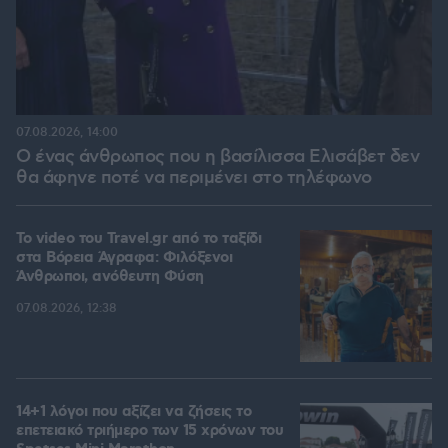
07.08.2026, 14:00
Ο ένας άνθρωπος που η βασίλισσα Ελισάβετ δεν
θα άφηνε ποτέ να περιμένει στο τηλέφωνο
To video του Travel.gr από το ταξίδι
στα Βόρεια Άγραφα: Φιλόξενοι
Άνθρωποι, ανόθευτη Φύση
07.08.2026, 12:38
14+1 λόγοι που αξίζει να ζήσεις το
επετειακό τριήμερο των 15 χρόνων του