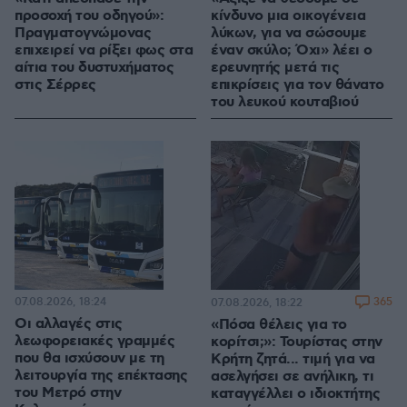
προσοχή του οδηγού»:
κίνδυνο μια οικογένεια
Πραγματογνώμονας
λύκων, για να σώσουμε
επιχειρεί να ρίξει φως στα
έναν σκύλο; Όχι» λέει ο
αίτια του δυστυχήματος
ερευνητής μετά τις
στις Σέρρες
επικρίσεις για τον θάνατο
του λευκού κουταβιού
07.08.2026, 18:24
365
07.08.2026, 18:22
Οι αλλαγές στις
«Πόσα θέλεις για το
λεωφορειακές γραμμές
κορίτσι;»: Τουρίστας στην
που θα ισχύσουν με τη
Κρήτη ζητά... τιμή για να
λειτουργία της επέκτασης
ασελγήσει σε ανήλικη, τι
του Μετρό στην
καταγγέλλει ο ιδιοκτήτης