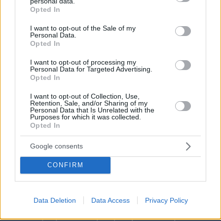
personal data.
grant or deny consent to Google and its third-party tags to
Opted In
use your data for below specified purposes in below Google
consent section.
I want to opt-out of the Sale of my
Personal Data.
Opted In
I want to opt-out of processing my
Personal Data for Targeted Advertising.
Opted In
I want to opt-out of Collection, Use,
Retention, Sale, and/or Sharing of my
Personal Data that Is Unrelated with the
Purposes for which it was collected.
Opted In
Google consents
CONFIRM
07.08.2026, 18:31
Data Deletion
Data Access
Privacy Policy
Καρκίνος παχέος εντέρου: Το απλό τεστ που
συνδέθηκε με 50% λιγότερους θανάτους – Το