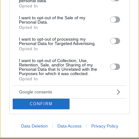
personal data.
grant or deny consent to Google and its third-party tags to
πρόσβαση σε χάρτες ενεργών εστιών,
Opted In
use your data for below specified purposes in below Google
εκτιμήσεις κινδύνου, θερμικές ανωμαλίες,
consent section.
I want to opt-out of the Sale of my
προβλέψεις εξάπλωσης και αναλυτικά
Personal Data.
Opted In
γεωχωρικά δεδομένα που υποστηρίζουν τη
λήψη αποφάσεων στο πεδίο.
I want to opt-out of processing my
Personal Data for Targeted Advertising.
Opted In
Παράλληλα, τα δεδομένα των θερμικών, SAR
I want to opt-out of Collection, Use,
και οπτικών δορυφόρων συγκεντρώνονται στον
Retention, Sale, and/or Sharing of my
Personal Data that Is Unrelated with the
Κυβερνητικό Κόμβο Παρατήρησης της Γης
Purposes for which it was collected.
(Governmental EO Hub), δημιουργώντας ένα
Opted In
ενιαίο εθνικό περιβάλλον διαχείρισης και
Google consents
διαμοιρασμού γεωχωρικών πληροφοριών. Ο
κόμβος παρέχει σε σχεδόν πραγματικό χρόνο
CONFIRM
έτοιμα προς ανάλυση δεδομένα (Analysis-
Ready Data), συνδυάζοντας πληροφορίες από
Data Deletion
Data Access
Privacy Policy
όλους τους ελληνικούς δορυφόρους αλλά και
από ευρωπαϊκές και διεθνείς αποστολές όπως