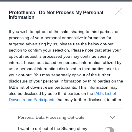
Protothema -
Do Not Process My Personal
Information
Ιδιαίτερα σημαντική είναι η επιχειρησιακή
διασύνδεση των δορυφορικών δεδομένων με
If you wish to opt-out of the sale, sharing to third parties, or
τα υφιστάμενα συστήματα διαχείρισης κρίσεων
processing of your personal or sensitive information for
targeted advertising by us, please use the below opt-out
της χώρας. Η OroraTech, σε συνεργασία με
section to confirm your selection. Please note that after your
ελληνικούς φορείς και εταιρείες, έχει ήδη
opt-out request is processed you may continue seeing
προχωρήσει στην ενσωμάτωση της
interest-based ads based on personal information utilized by
πλατφόρμας wildfire solution και των
us or personal information disclosed to third parties prior to
your opt-out. You may separately opt-out of the further
δεδομένων ενεργών πυρκαγιών στα
disclosure of your personal information by third parties on the
επιχειρησιακά συστήματα της Ελληνικής
IAB’s list of downstream participants. This information may
Πυροσβεστικής και ειδικότερα στο σύστημα
also be disclosed by us to third parties on the
IAB’s List of
διοίκησης ENGAGE, επιτρέποντας τη διαρκή
Downstream Participants
that may further disclose it to other
third parties.
ροή πληροφορίας προς τα Επιχειρησιακά
Συντονιστικά Κέντρα Διαχείρισης Κρίσεων
Please note that this website/app uses one or more Google
Personal Data Processing Opt Outs
(ΕΣΚΕΔΙΚ). Μέσω αυτής της διασύνδεσης, τα
services and may gather and store information including but
not limited to your visit or usage behaviour. You may click to
I want to opt-out of the Sharing of my
στελέχη επιχειρήσεων αποκτούν άμεση