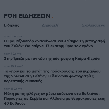
ΡΟΗ ΕΙΔΗΣΕΩΝ
Ειδήσεις
Δημοφιλή
Σχολιασμένα
πριν 3 λεπτά
Η Τραμπζονσπόρ ανακοίνωσε και επίσημα τη μεταγραφή
του Σαλάχ: Θα παίρνει 17 εκατομμύρια τον χρόνο
πριν 7 λεπτά
Στην Ίμπιζα με τον νέο της σύντροφο η Κιάρα Φεράνι
πριν 10 λεπτά
Το «πριν και το μετά» της πρόσκρουσης του πυραύλου
της SpaceX στη Σελήνη: Τι δείχνουν φωτογραφίες
κορεατικής συσκευής
πριν 11 λεπτά
Μάχη με τις φλόγες εν μέσω καύσωνα στα Βαλκάνια:
Πυρκαγιές σε Σερβία και Αλβανία με θερμοκρασίες έως
40 βαθμούς