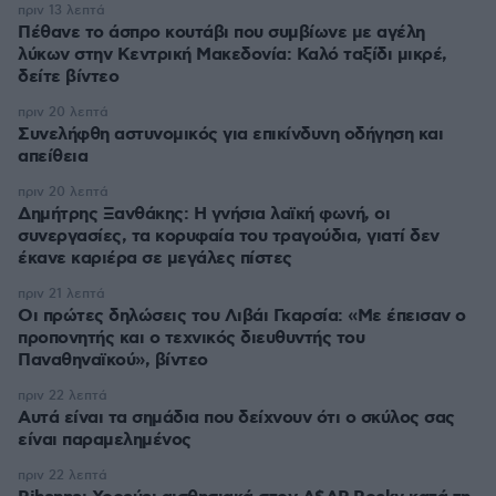
πριν 13 λεπτά
Πέθανε το άσπρο κουτάβι που συμβίωνε με αγέλη
λύκων στην Κεντρική Μακεδονία: Καλό ταξίδι μικρέ,
δείτε βίντεο
πριν 20 λεπτά
Συνελήφθη αστυνομικός για επικίνδυνη οδήγηση και
απείθεια
πριν 20 λεπτά
Δημήτρης Ξανθάκης: Η γνήσια λαϊκή φωνή, οι
συνεργασίες, τα κορυφαία του τραγούδια, γιατί δεν
έκανε καριέρα σε μεγάλες πίστες
πριν 21 λεπτά
Οι πρώτες δηλώσεις του Λιβάι Γκαρσία: «Με έπεισαν ο
προπονητής και ο τεχνικός διευθυντής του
Παναθηναϊκού», βίντεο
πριν 22 λεπτά
Αυτά είναι τα σημάδια που δείχνουν ότι ο σκύλος σας
είναι παραμελημένος
πριν 22 λεπτά