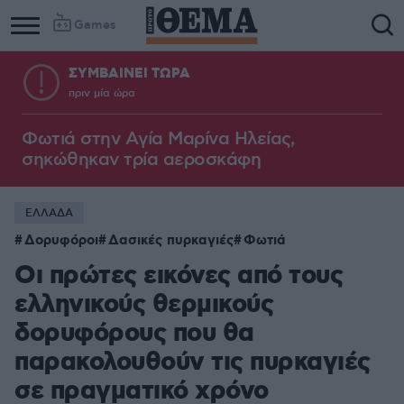
Games
ΣΥΜΒΑΙΝΕΙ ΤΩΡΑ
πριν μία ώρα
Φωτιά στην Aγία Μαρίνα Ηλείας,
σηκώθηκαν τρία αεροσκάφη
ΕΛΛΑΔΑ
Δορυφόροι
Δασικές πυρκαγιές
Φωτιά
Οι πρώτες εικόνες από τους
ελληνικούς θερμικούς
δορυφόρους που θα
παρακολουθούν τις πυρκαγιές
σε πραγματικό χρόνο