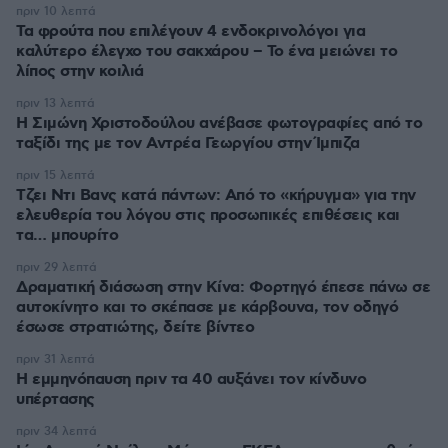
πριν 10 λεπτά
Τα φρούτα που επιλέγουν 4 ενδοκρινολόγοι για
καλύτερο έλεγχο του σακχάρου – Το ένα μειώνει το
λίπος στην κοιλιά
πριν 13 λεπτά
Η Σιμώνη Χριστοδούλου ανέβασε φωτογραφίες από το
ταξίδι της με τον Αντρέα Γεωργίου στην Ίμπιζα
πριν 15 λεπτά
Τζει Ντι Βανς κατά πάντων: Από το «κήρυγμα» για την
ελευθερία του λόγου στις προσωπικές επιθέσεις και
τα… μπουρίτο
πριν 29 λεπτά
Δραματική διάσωση στην Κίνα: Φορτηγό έπεσε πάνω σε
αυτοκίνητο και το σκέπασε με κάρβουνα, τον οδηγό
έσωσε στρατιώτης, δείτε βίντεο
πριν 31 λεπτά
Η εμμηνόπαυση πριν τα 40 αυξάνει τον κίνδυνο
υπέρτασης
πριν 34 λεπτά