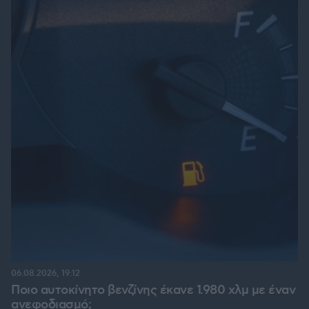
06.08.2026, 19:12
Ποιο αυτοκίνητο βενζίνης έκανε 1.980 χλμ με έναν
ανεφοδιασμό;