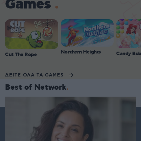
Games
Northern Heights
Candy Bub
Cut The Rope
ΔΕΙΤΕ ΟΛΑ ΤΑ GAMES
Best of Network