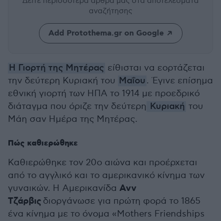
Δείτε περισσότερα άρθρα μας
στα αποτελέσματα
αναζήτησης
Add Protothema.gr on Google
Η Γιορτή της Μητέρας
είθισται να εορτάζεται
την δεύτερη Κυριακή του
Μαΐου
. Έγινε επίσημα
εθνική γιορτή των ΗΠΑ το 1914 με προεδρικό
διάταγμα που όριζε την δεύτερη
Κυριακή
του
Μάη σαν Ημέρα της Μητέρας.
Πώς καθιερώθηκε
Καθιερώθηκε τον 20ο αιώνα και προέρχεται
από το αγγλικό και το αμερικανικό κίνημα των
Ανν
γυναικών. Η Αμερικανίδα
Τζάρβις
διοργάνωσε για πρώτη φορά το 1865
ένα κίνημα με το όνομα «Mothers Friendships