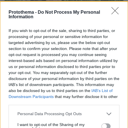
Protothema -
Do Not Process My Personal
Information
If you wish to opt-out of the sale, sharing to third parties, or
processing of your personal or sensitive information for
targeted advertising by us, please use the below opt-out
section to confirm your selection. Please note that after your
opt-out request is processed you may continue seeing
interest-based ads based on personal information utilized by
us or personal information disclosed to third parties prior to
your opt-out. You may separately opt-out of the further
disclosure of your personal information by third parties on the
IAB’s list of downstream participants. This information may
also be disclosed by us to third parties on the
IAB’s List of
Downstream Participants
that may further disclose it to other
07.08.2026, 07:19
third parties.
«Δεν το πιστεύουμε», λένε οι Αμερικανοί που
Please note that this website/app uses one or more Google
υιοθέτησαν τον Αφγανό στη Λέσβο - Η αρχική
Personal Data Processing Opt Outs
services and may gather and store information including but
εκδοχή για το φονικό στην Κυψέλη και η σιωπή
not limited to your visit or usage behaviour. You may click to
I want to opt-out of the Sharing of my
στην απολογία