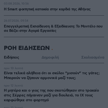
03.08.2026, 10:56
Η Smart φοιτητική κατοικία στην καρδιά της Αθήνας
26.07.2026, 09:54
Επαγγελματική Εκπαίδευση & Εξειδίκευση: Το Mοντέλο που
σε Bάζει στην Aγορά Eργασίας
ΡΟΗ ΕΙΔΗΣΕΩΝ
Ειδήσεις
Δημοφιλή
Σχολιασμένα
πριν 10 λεπτά
Είναι τελικά αλήθεια ότι οι σκύλοι “μισούν” τις γάτες;
Μπορούν να ζήσουν αρμονικά μαζί τους;
πριν 12 λεπτά
Η μητέρα και ο γιος της που σκοτώθηκαν στο τροχαίο
στις Σέρρες πήγαιναν μαζί για δουλειά, το ΙΧ τους
καρφώθηκε στο φορτηγό
πριν 13 λεπτά