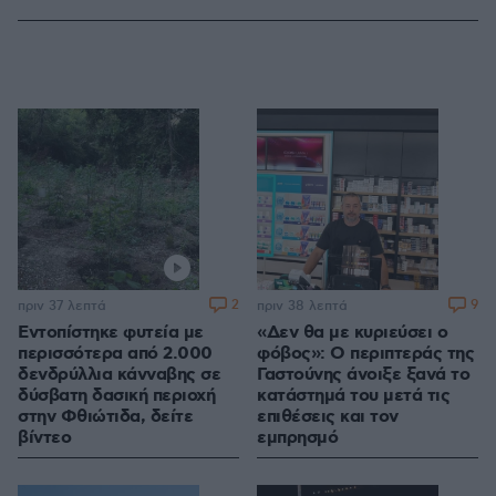
2
9
πριν 37 λεπτά
πριν 38 λεπτά
Εντοπίστηκε φυτεία με
«Δεν θα με κυριεύσει ο
περισσότερα από 2.000
φόβος»: Ο περιπτεράς της
δενδρύλλια κάνναβης σε
Γαστούνης άνοιξε ξανά το
δύσβατη δασική περιοχή
κατάστημά του μετά τις
στην Φθιώτιδα, δείτε
επιθέσεις και τον
βίντεο
εμπρησμό