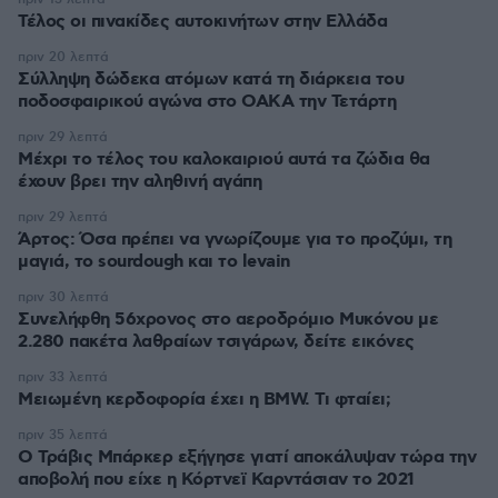
Τέλος οι πινακίδες αυτοκινήτων στην Ελλάδα
πριν 20 λεπτά
Σύλληψη δώδεκα ατόμων κατά τη διάρκεια του
ποδοσφαιρικού αγώνα στο ΟΑΚΑ την Τετάρτη
πριν 29 λεπτά
Μέχρι το τέλος του καλοκαιριού αυτά τα ζώδια θα
έχουν βρει την αληθινή αγάπη
πριν 29 λεπτά
Άρτος: Όσα πρέπει να γνωρίζουμε για το προζύμι, τη
μαγιά, το sourdough και το levain
πριν 30 λεπτά
Συνελήφθη 56χρονος στο αεροδρόμιο Μυκόνου με
2.280 πακέτα λαθραίων τσιγάρων, δείτε εικόνες
πριν 33 λεπτά
Μειωμένη κερδοφορία έχει η BMW. Τι φταίει;
πριν 35 λεπτά
O Τράβις Μπάρκερ εξήγησε γιατί αποκάλυψαν τώρα την
αποβολή που είχε η Κόρτνεϊ Καρντάσιαν το 2021