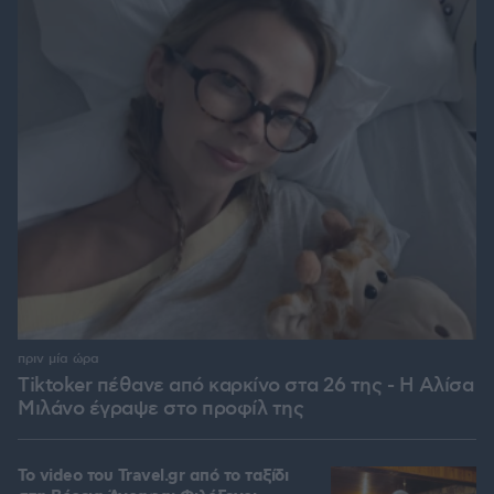
πριν μία ώρα
Tiktoker πέθανε από καρκίνο στα 26 της - Η Αλίσα
Μιλάνο έγραψε στο προφίλ της
To video του Travel.gr από το ταξίδι