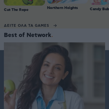
Northern Heights
Candy Bub
Cut The Rope
ΔΕΙΤΕ ΟΛΑ ΤΑ GAMES
Best of Network