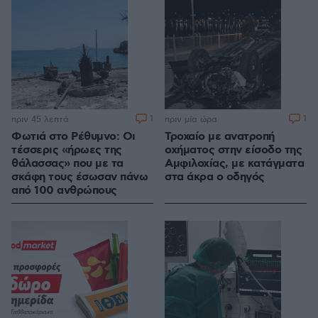
1
1
πριν 45 λεπτά
πριν μία ώρα
Φωτιά στο Ρέθυμνο: Οι
Τροχαίο με ανατροπή
τέσσερις «ήρωες της
οχήματος στην είσοδο της
θάλασσας» που με τα
Αμφιλοχίας, με κατάγματα
σκάφη τους έσωσαν πάνω
στα άκρα ο οδηγός
από 100 ανθρώπους