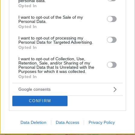
επιθέσεις και τον εμπρησμό
personal data.
grant or deny consent to Google and its third-party tags to
Opted In
use your data for below specified purposes in below Google
9
πριν 38 λεπτά
consent section.
I want to opt-out of the Sale of my
Personal Data.
Opted In
Άγριος καβγάς στη Θήβα: Ρομά πήρε
I want to opt-out of processing my
το αυτοκίνητο και άρχισε να εμβολίζει
Personal Data for Targeted Advertising.
το ΙΧ ενός αλλοδαπού, δείτε βίντεο
Opted In
58
07.08.2026, 10:27
I want to opt-out of Collection, Use,
Retention, Sale, and/or Sharing of my
Personal Data that Is Unrelated with the
Purposes for which it was collected.
Opted In
Google consents
Games
CONFIRM
Data Deletion
Data Access
Privacy Policy