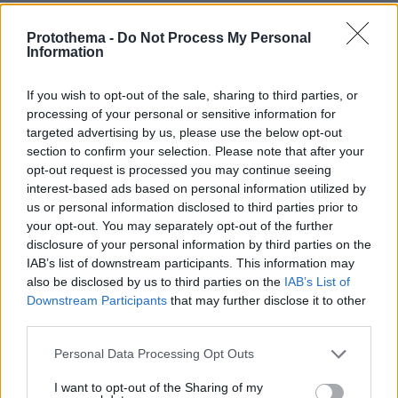
Protothema -
Do Not Process My Personal
Οργή στο Περού για το βίντεο της
Information
σεξουαλικής επίθεσης μαέστρου σε
26χρονη τραγουδίστρια: «Σιγά-σιγά
θα το ξεπεράσεις» της έλεγαν από τη
If you wish to opt-out of the sale, sharing to third parties, or
μπάντα της
processing of your personal or sensitive information for
targeted advertising by us, please use the below opt-out
84
07.08.2026, 07:16
section to confirm your selection. Please note that after your
opt-out request is processed you may continue seeing
interest-based ads based on personal information utilized by
Προθεσμία για να απολογηθεί την
us or personal information disclosed to third parties prior to
Τρίτη έλαβε η 46χρονη που
your opt-out. You may separately opt-out of the further
κατηγορείται για την επίθεση στη
disclosure of your personal information by third parties on the
Marfin - «Είναι αθώα» λέει ο
συνήγορός της
IAB’s list of downstream participants. This information may
also be disclosed by us to third parties on the
IAB’s List of
137
07.08.2026, 11:41
Downstream Participants
that may further disclose it to other
third parties.
«Δεν θα με κυριεύσει ο φόβος»: Ο
Please note that this website/app uses one or more Google
Personal Data Processing Opt Outs
περιπτεράς της Γαστούνης άνοιξε
services and may gather and store information including but
ξανά το κατάστημά του μετά τις
not limited to your visit or usage behaviour. You may click to
I want to opt-out of the Sharing of my