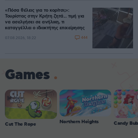
«Πόσα θέλεις για το κορίτσι;»:
Τουρίστας στην Κρήτη ζητά... τιμή για
να ασελγήσει σε ανήλικη, τι
καταγγέλλει ο ιδιοκτήτης επιχείρησης
444
07.08.2026, 18:22
Games
Northern Heights
Candy Bub
Cut The Rope