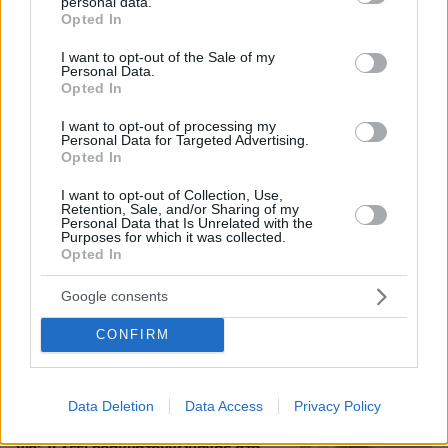
στην Κυψέλη
personal data.
grant or deny consent to Google and its third-party tags to
Opted In
use your data for below specified purposes in below Google
consent section.
I want to opt-out of the Sale of my
Εντοπίστηκε η «Αράχνη» του Άσαντ:
Personal Data.
Πώς ένα ξεχασμένο σημειωματάριο
Opted In
οδήγησε στα ίχνη του διαβόητου
αρχικατασκόπου
I want to opt-out of processing my
Personal Data for Targeted Advertising.
15
08.08.2026, 10:56
Opted In
I want to opt-out of Collection, Use,
Retention, Sale, and/or Sharing of my
Personal Data that Is Unrelated with the
Βρέθηκε σορός σε σπηλιά κοντά στο
Purposes for which it was collected.
Opted In
εκκλησάκι των Αγίων Ισιδώρων στον
Λυκαβηττό
Google consents
12
08.08.2026, 12:40
CONFIRM
Data Deletion
Data Access
Privacy Policy
Καρέ-καρέ η ανάλυση του τροχαίου
στις Σέρρες με νεκρούς μητέρα και