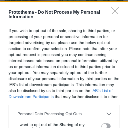
Protothema -
Do Not Process My Personal
Information
If you wish to opt-out of the sale, sharing to third parties, or
processing of your personal or sensitive information for
targeted advertising by us, please use the below opt-out
section to confirm your selection. Please note that after your
opt-out request is processed you may continue seeing
interest-based ads based on personal information utilized by
us or personal information disclosed to third parties prior to
your opt-out. You may separately opt-out of the further
disclosure of your personal information by third parties on the
IAB’s list of downstream participants. This information may
also be disclosed by us to third parties on the
IAB’s List of
Downstream Participants
that may further disclose it to other
third parties.
08.08.2026, 12:18
Από τη Μόρια στον γάμο, τη ΜΚΟ και την
Please note that this website/app uses one or more Google
Personal Data Processing Opt Outs
κατηγορία για φόνο: Η σκοτεινή διαδρομή του
services and may gather and store information including but
26χρονου Αφγανού που σκότωσε τη Βρετανίδα
not limited to your visit or usage behaviour. You may click to
I want to opt-out of the Sharing of my