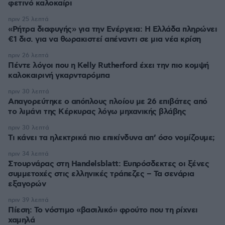
φετινό καλοκαίρι
πριν 25 λεπτά
«Ρήτρα διαφυγής» για την Ενέργεια: Η Ελλάδα πληρώνει
€1 δισ. για να θωρακιστεί απέναντι σε μια νέα κρίση
πριν 26 λεπτά
Πέντε λόγοι που η Kelly Rutherford έχει την πιο κομψή
καλοκαιρινή γκαρνταρόμπα
πριν 30 λεπτά
Απαγορεύτηκε ο απόπλους πλοίου με 26 επιβάτες από
το λιμάνι της Κέρκυρας λόγω μηχανικής βλάβης
πριν 30 λεπτά
Τι κάνει τα ηλεκτρικά πιο επικίνδυνα απ’ όσο νομίζουμε;
πριν 34 λεπτά
Στουρνάρας στη Handelsblatt: Ευπρόσδεκτες οι ξένες
συμμετοχές στις ελληνικές τράπεζες – Τα σενάρια
εξαγορών
πριν 39 λεπτά
Πίεση: Το νόστιμο «βασιλικό» φρούτο που τη ρίχνει
χαμηλά