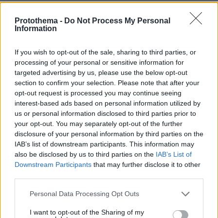
Γυμνόστηθο άγαλμα γοργόνας διχάζει τη
Protothema -
Do Not Process My Personal
Δανία: «Είναι πορνογραφικό» λένε - Εξετάζεται
Information
η απόσυρσή του
If you wish to opt-out of the sale, sharing to third parties, or
processing of your personal or sensitive information for
protothema.gr στο Google News
Ακολουθήστε το
targeted advertising by us, please use the below opt-out
και μάθετε πρώτοι όλες τις ειδήσεις
section to confirm your selection. Please note that after your
opt-out request is processed you may continue seeing
Ειδήσεις
Δείτε όλες τις τελευταίες
από την Ελλάδα
interest-based ads based on personal information utilized by
και τον Κόσμο, τη στιγμή που συμβαίνουν, στο
us or personal information disclosed to third parties prior to
your opt-out. You may separately opt-out of the further
Protothema.gr
disclosure of your personal information by third parties on the
IAB’s list of downstream participants. This information may
also be disclosed by us to third parties on the
IAB’s List of
Thema Insights
Downstream Participants
that may further disclose it to other
third parties.
Please note that this website/app uses one or more Google
Personal Data Processing Opt Outs
services and may gather and store information including but
not limited to your visit or usage behaviour. You may click to
I want to opt-out of the Sharing of my