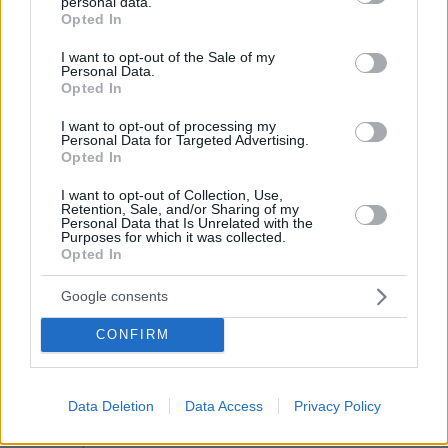
personal data.
grant or deny consent to Google and its third-party tags to
Opted In
use your data for below specified purposes in below Google
consent section.
I want to opt-out of the Sale of my
Personal Data.
Opted In
I want to opt-out of processing my
Personal Data for Targeted Advertising.
Opted In
I want to opt-out of Collection, Use,
Retention, Sale, and/or Sharing of my
Personal Data that Is Unrelated with the
Purposes for which it was collected.
Opted In
Google consents
CONFIRM
30.07.2026, 09:33
Το DEI College παρουσιάζει τη Sophia. Την πρώτη 24/7
βοηθό AI που αλλάζει τον τρόπο με τον οποίο μαθαίνουν οι
φοιτητές
Data Deletion
Data Access
Privacy Policy
03.08.2026, 10:56