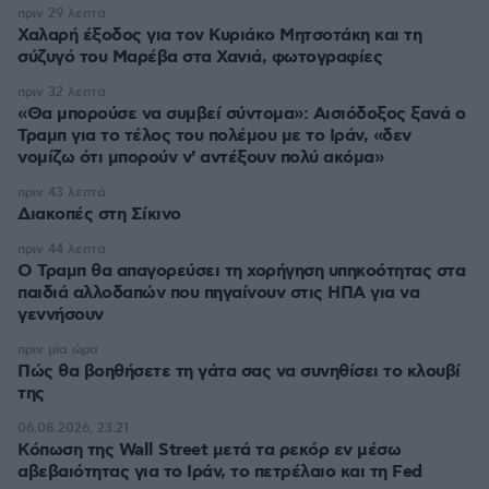
πριν 29 λεπτά
Χαλαρή έξοδος για τον Κυριάκο Μητσοτάκη και τη
σύζυγό του Μαρέβα στα Χανιά, φωτογραφίες
πριν 32 λεπτά
«Θα μπορούσε να συμβεί σύντομα»: Αισιόδοξος ξανά ο
Τραμπ για το τέλος του πολέμου με το Ιράν, «δεν
νομίζω ότι μπορούν ν' αντέξουν πολύ ακόμα»
πριν 43 λεπτά
Διακοπές στη Σίκινο
πριν 44 λεπτά
Ο Τραμπ θα απαγορεύσει τη χορήγηση υπηκοότητας στα
παιδιά αλλοδαπών που πηγαίνουν στις ΗΠΑ για να
γεννήσουν
πριν μία ώρα
Πώς θα βοηθήσετε τη γάτα σας να συνηθίσει το κλουβί
της
06.08.2026, 23:21
Κόπωση της Wall Street μετά τα ρεκόρ εν μέσω
αβεβαιότητας για το Ιράν, το πετρέλαιο και τη Fed