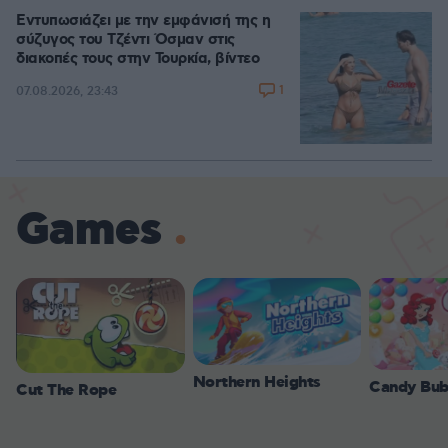
Εντυπωσιάζει με την εμφάνισή της η
σύζυγος του Τζέντι Όσμαν στις
διακοπές τους στην Τουρκία, βίντεο
1
07.08.2026, 23:43
Games
Northern Heights
Candy Bub
Cut The Rope