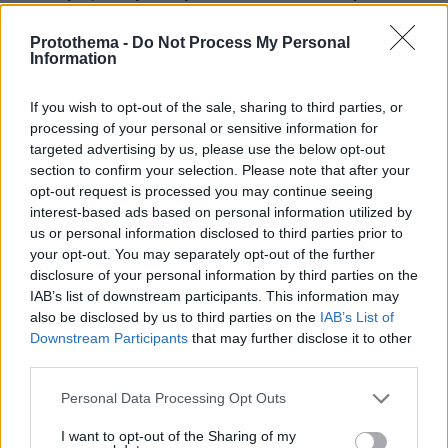
08.08.2026, 05:03
Protothema -
Do Not Process My Personal
Τρόμος για τουρίστες στη Μποτσουάνα: Ιπποπόταμος
Information
καταδιώκει το σκάφος τους, δείτε βίντεο
08.08.2026, 05:00
If you wish to opt-out of the sale, sharing to third parties, or
Μακαρονάδα με μελιτζάνα, ντομάτα και ανθότυρο
processing of your personal or sensitive information for
targeted advertising by us, please use the below opt-out
08.08.2026, 04:13
Ρωσικά πλήγματα σε Κίεβο και Μπροβαρί: Τρεις νεκροί,
section to confirm your selection. Please note that after your
ανάμεσά τους ένα παιδί
opt-out request is processed you may continue seeing
interest-based ads based on personal information utilized by
08.08.2026, 03:37
us or personal information disclosed to third parties prior to
Ήττα της Σάκκαρη με 2-0 από την Γκοφ και αποκλεισμός
your opt-out. You may separately opt-out of the further
στο Τορόντο
disclosure of your personal information by third parties on the
08.08.2026, 03:31
IAB’s list of downstream participants. This information may
Ο Κούτσιας πέτυχε το πρώτο γκολ της φετινής Primeira
also be disclosed by us to third parties on the
IAB’s List of
Liga, δείτε το γκολ
Downstream Participants
that may further disclose it to other
third parties.
08.08.2026, 03:00
Ο Τραμπ προσφεύγει στο Ανώτατο Δικαστήριο: «Εθνική
Please note that this website/app uses one or more Google
Personal Data Processing Opt Outs
ντροπή» το μπλόκο στην αίθουσα χορού του Λευκού
services and may gather and store information including but
Οίκου
not limited to your visit or usage behaviour. You may click to
I want to opt-out of the Sharing of my