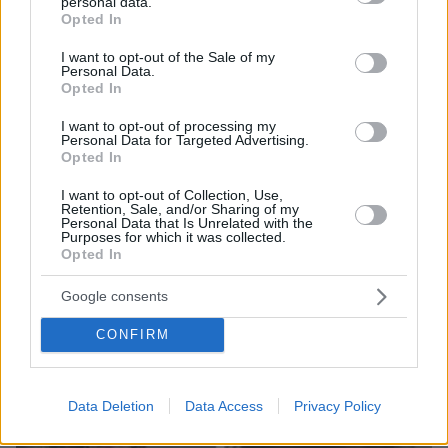
personal data.
grant or deny consent to Google and its third-party tags to
Opted In
use your data for below specified purposes in below Google
ΔΕΙΤΕ ΟΛΕΣ ΤΙΣ ΕΙΔΗΣΕΙΣ
consent section.
I want to opt-out of the Sale of my
Personal Data.
Opted In
ΤΑ ΠΙΟ ΔΗΜΟΦΙΛΗ
I want to opt-out of processing my
Personal Data for Targeted Advertising.
Opted In
I want to opt-out of Collection, Use,
Retention, Sale, and/or Sharing of my
Personal Data that Is Unrelated with the
Purposes for which it was collected.
Opted In
Google consents
CONFIRM
Data Deletion
Data Access
Privacy Policy