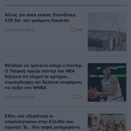
Άλλος για data center; Επενδύσεις
€50 δισ. την ερχόμενη δεκαετία
342
07.08.2026, 20:16
Βάλθηκε να τρελάνει κόσμο ο Καντέρ:
Ο Τούρκος πρώην σέντερ του NBA
δηλώνει ότι πληροί τα κριτήρια...
συμπερίληψης και δηλώνει υποψήφιος
να παίξει στο WNBA
29
07.08.2026, 23:30
Είδος υπό εξαφάνιση οι
υπερπολύτεκνοι στην Ελλάδα που
γερνάει: Τα... δύο ταψιά μεσημεριανό,