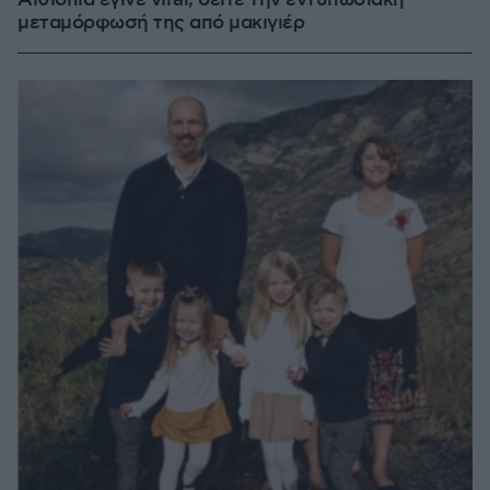
Αιθιοπία έγινε viral, δείτε την εντυπωσιακή
μεταμόρφωσή της από μακιγιέρ