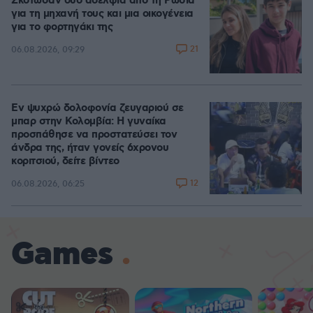
Σκότωσαν δύο αδέλφια από τη Ρωσία
για τη μηχανή τους και μια οικογένεια
για το φορτηγάκι της
21
06.08.2026, 09:29
Εν ψυχρώ δολοφονία ζευγαριού σε
μπαρ στην Κολομβία: Η γυναίκα
προσπάθησε να προστατεύσει τον
άνδρα της, ήταν γονείς 6χρονου
κοριτσιού, δείτε βίντεο
12
06.08.2026, 06:25
Games