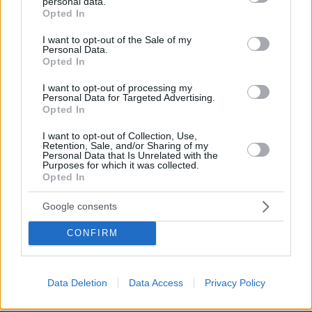
personal data.
grant or deny consent to Google and its third-party tags to
φοιτητές
Opted In
use your data for below specified purposes in below Google
consent section.
I want to opt-out of the Sale of my
03.08.2026, 10:56
Personal Data.
Η Smart φοιτητική κατοικία στην καρδιά της Αθήνας
Opted In
I want to opt-out of processing my
29.07.2026, 09:39
Personal Data for Targeted Advertising.
Διασκεδάζουμε υπεύθυνα, επιστρέφουμε με ασφάλεια
Opted In
I want to opt-out of Collection, Use,
ΣΧΟΛΙΑ
(3)
Retention, Sale, and/or Sharing of my
Personal Data that Is Unrelated with the
Purposes for which it was collected.
ΠΡΟΣΘΗΚΗ ΣΧΟΛΙΟΥ
Opted In
Ικάριος
Google consents
10.08.2025, 20:50
Εγώ πάλι, ένα δεν μπορώ να καταλάβω. Γιατί τα λένε
CONFIRM
"μη κρατικά πανεπιστήμια" αντί για το σύντομο και
ακριβές "ιδιωτικά πανεπιστήμια"....είναι μήπως πιο
εύπεπτο, όπως "παράτυποι μετανάστες" αντι για
Data Deletion
Data Access
Privacy Policy
λαθρομετανάστες....τι σου είναι η πολιτική ρε παιδάκι
μου....