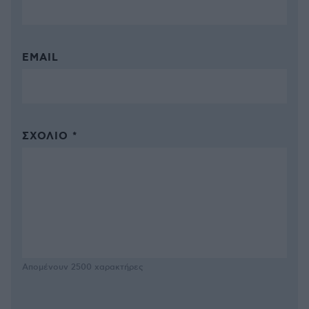
EMAIL
ΣΧΌΛΙΟ *
Απομένουν
2500
χαρακτήρες