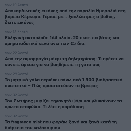
πριν 10 λεπτά
Αποκαρδιωτικές εικόνες από την παραλία Ημερολιά στη
βόρεια Κέρκυρα: Γέμισε με... ξαπλώστρες ο βυθός,
δείτε εικόνες
πριν 13 λεπτά
Ελληνική ακτοπλοΐα: 164 πλοία, 20 εκατ. επιβάτες και
χρηματοδοτικό κενό άνω των €5 δισ.
πριν 22 λεπτά
Από την αιμορραγία μέχρι τη δηλητηρίαση: Τι πρέπει να
κάνετε άμεσα για να βοηθήσετε τη γάτα σας
πριν 29 λεπτά
Το μητρικό γάλα περιέχει πάνω από 1.500 βιοδραστικά
συστατικά – Πώς προστατεύουν το βρέφος
πριν 32 λεπτά
Του Σωτήρος μυρίζει τηγανητό ψάρι και γλυκαίνουν τα
πρώτα σταφύλια. Τι λέει η παράδοση
πριν 32 λεπτά
Τα fragrance mist που φοράω ξανά και ξανά κατά τη
διάρκεια του καλοκαιριού