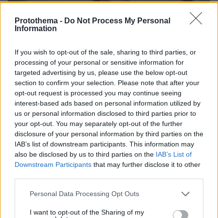
Protothema -
Do Not Process My Personal
Information
If you wish to opt-out of the sale, sharing to third parties, or
processing of your personal or sensitive information for
targeted advertising by us, please use the below opt-out
section to confirm your selection. Please note that after your
opt-out request is processed you may continue seeing
interest-based ads based on personal information utilized by
us or personal information disclosed to third parties prior to
your opt-out. You may separately opt-out of the further
disclosure of your personal information by third parties on the
IAB’s list of downstream participants. This information may
also be disclosed by us to third parties on the
IAB’s List of
Downstream Participants
that may further disclose it to other
third parties.
Please note that this website/app uses one or more Google
Personal Data Processing Opt Outs
30.07.2026, 09:33
services and may gather and store information including but
Το DEI College παρουσιάζει τη Sophia. Την πρώτη 24/7
not limited to your visit or usage behaviour. You may click to
I want to opt-out of the Sharing of my
βοηθό AI που αλλάζει τον τρόπο με τον οποίο μαθαίνουν οι