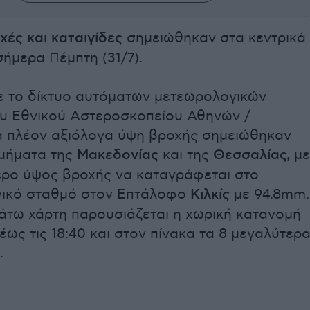
χές και καταιγίδες
σημειώθηκαν στα κεντρικά
σήμερα Πέμπτη (31/7).
 το δίκτυο αυτόματων μετεωρολογικών
υ Εθνικού Αστεροσκοπείου Αθηνών /
τα πλέον αξιόλογα ύψη βροχής σημειώθηκαν
τμήματα της
Μακεδονίας
και της
Θεσσαλίας,
με
ερο ύψος βροχής να καταγράφεται στο
ικό σταθμό στον Επτάλοφο
Κιλκίς
με 94.8mm.
άτω χάρτη παρουσιάζεται η χωρική κατανομή
έως τις 18:40 και στον πίνακα τα 8 μεγαλύτερ
.