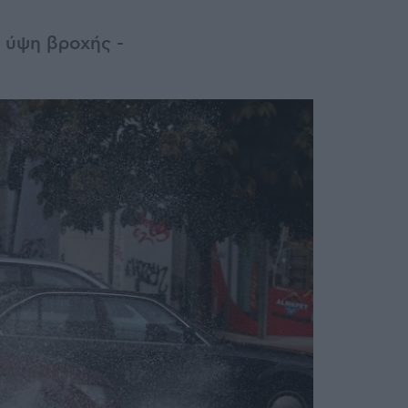
 ύψη βροχής -