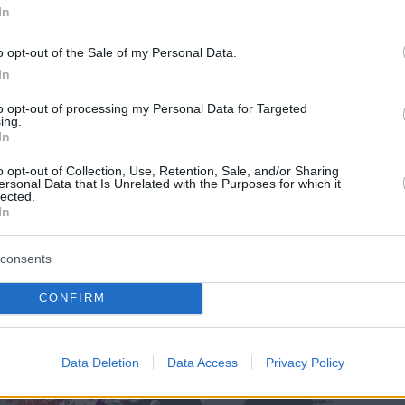
In
 η ανάλυση δεδομένων από τον Ευρωπαϊκό
κό δορυφόρο τρίτης γενιάς Meteosat-12 και
o opt-out of the Sale of my Personal Data.
g Imager (LI) όργανο που φέρει, έδειξε ότι
In
8:40 της Πέμπτης 31 Ιουλίου 2025 έχουν
to opt-out of processing my Personal Data for Targeted
ing.
 περισσότερες από 10.000 ηλεκτρικές
In
 Σημειώνεται ότι ως ηλεκτρικές εκκενώσεις
o opt-out of Collection, Use, Retention, Sale, and/or Sharing
ο σύνολο αυτών που συμπεριλαμβάνει τους
ersonal Data that Is Unrelated with the Purposes for which it
lected.
εκκενώσεις μεταξύ νεφών και εδάφους), τις
In
εκκενώσεις μεταξύ νεφών καθώς και τις
εκκενώσεις μεταξύ νεφών και του
consents
τος αέρα.
CONFIRM
Data Deletion
Data Access
Privacy Policy