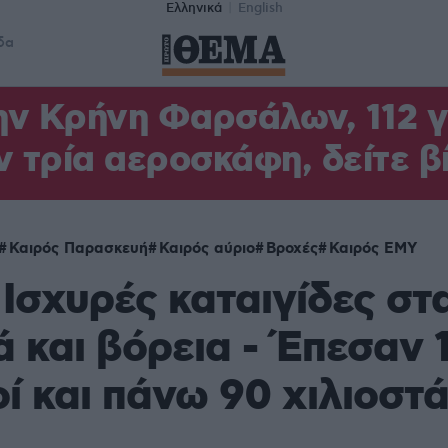
Ελληνικά
English
δα
ν Κρήνη Φαρσάλων, 112 γι
ν τρία αεροσκάφη, δείτε β
Καιρός Παρασκευή
Καιρός αύριο
Βροχές
Καιρός ΕΜΥ
 Ισχυρές καταιγίδες στ
ά και βόρεια - Έπεσαν 
ί και πάνω 90 χιλιοστ