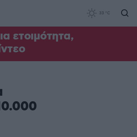
33
°C
α ετοιμότητα,
ίντεο
α
10.000
ά