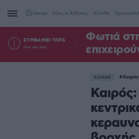
Games
Όλες οι Ειδήσεις
Ελλάδα
Πρωτοσέλι
Φωτιά στη
ΣΥΜΒΑΙΝΕΙ ΤΩΡΑ
επιχειρού
πριν μία ώρα
Καιρός
ΕΛΛΑΔΑ
Καιρός:
κεντρικ
κεραυνο
βροχής