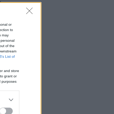
sonal or
ection to
ou may
 personal
out of the
 downstream
B’s List of
er and store
to grant or
ed purposes