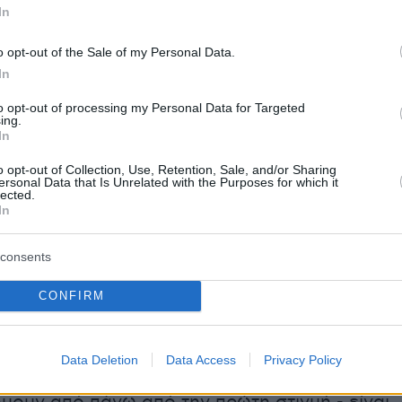
υν ότι για μια ασφαλή ιατρική πρόγνωση θα
In
ια σειρά ημερών.
o opt-out of the Sale of my Personal Data.
 Υγείας τόνισε πως «το Εθνικό Σύστημα
In
άφερε να παραλάβει τον Δημήτρη σε κώμα στο
to opt-out of processing my Personal Data for Targeted
ing.
ίας Μετσόβου, να τον σταθεροποιήσει στον
In
ό Νοσοκομείο Ιωαννίνων, να τον μεταφέρει
o opt-out of Collection, Use, Retention, Sale, and/or Sharing
 τον ανατάξει πλήρως, να τον μεταφέρουμε με
ersonal Data that Is Unrelated with the Purposes for which it
lected.
του ΕΚΑΒ, δωρεά του Ιδρύματος Σταύρος
In
 Τορίνο της Ιταλίας και σήμερα ο Δημήτρης ν
ρώσει τη μεταμόσχευση του και να
consents
ει το μέλλον με απόλυτη αισιοδοξία, αυτός και
CONFIRM
ά του.
Data Deletion
Data Access
Privacy Policy
υ έγινε το Σάββατο και την Κυριακή - στο