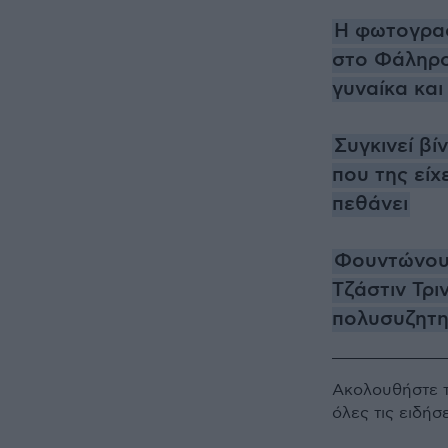
Η φωτογραφί
στο Φάληρο
γυναίκα και
Συγκινεί βί
που της είχ
πεθάνει
Φουντώνουν 
Τζάστιν Τρι
πολυσυζητημ
Ακολουθήστε 
όλες τις ειδήσ