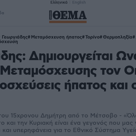
Ελληνικά
English
δα
 Γεωργιάδης
Μεταμόσχευση ήπατος
Τορίνο
Θερμοπληξία
όσχευση
δης: Δημιουργείται Ων
 Μεταμόσχευσης τον Ο
οσχεύσεις ήπατος και 
 του 15χρονου Δημήτρη από το Μέτσοβο - «Όλ
ο και την Κυριακή είναι ένα γεγονός που μας γ
ά και υπερηφάνεια για το Εθνικό Σύστημα Υγεί