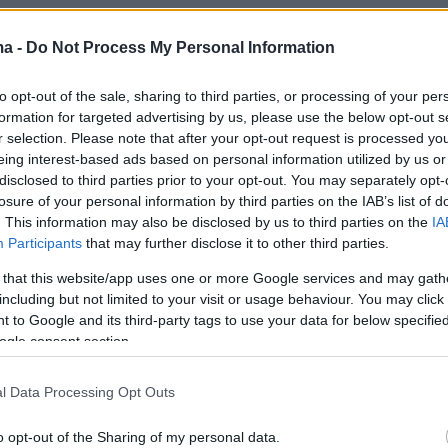
ηλεία του στο νοσοκομείο Ιωαννίνων και στη
ma -
Do Not Process My Personal Information
τη ΜΕΘ του Πανεπιστημιακού Νοσοκομείου
ακομίστηκε χαράματα της περασμένης
to opt-out of the sale, sharing to third parties, or processing of your per
ην Ιταλία προκειμένου να υποβληθεί σε
formation for targeted advertising by us, please use the below opt-out s
ση ήπατος, έχοντας εκδηλώσει οξεία ηπατική
r selection. Please note that after your opt-out request is processed y
eing interest-based ads based on personal information utilized by us or
.
disclosed to third parties prior to your opt-out. You may separately opt-
losure of your personal information by third parties on the IAB’s list of
ρουργείο, το οποίο κράτησε περίπου 8,5 ώρες
. This information may also be disclosed by us to third parties on the
IA
Participants
that may further disclose it to other third parties.
ν ότι πήγαν καλά
και ο έφηβος μεταφέρθηκε
 νοσοκομείου. Την επέμβαση πραγματοποίησε
 that this website/app uses one or more Google services and may gath
including but not limited to your visit or usage behaviour. You may click 
ος καθηγητής Ρενάτο Ρομανιόλι - υπεύθυνος
 to Google and its third-party tags to use your data for below specifi
υ Μεταμοσχεύσεων Ήπατος του Le Molinette -
ogle consent section.
ική του ομάδα.
l Data Processing Opt Outs
ι του ιταλικού πανεπιστημιακού νοσοκομείου
o opt-out of the Sharing of my personal data.