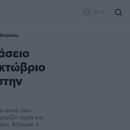
32
°C
Ανήλικος
άσειο
κτώβριο
στην
ο αυτό που
εμίζει χαρά και
ας», δήλωσε ο