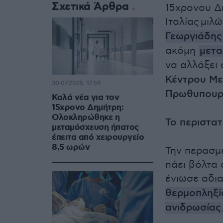
Σχετικά Άρθρα
15χρονου Δ
Ιταλίας
μιλώ
Γεωργιάδης
ακόμη
μετα
να αλλάξει
Κέντρου Μ
30.07.2025, 17:59
Πρωθυπουρ
Καλά νέα για τον
15χρονο Δημήτρη:
Ολοκληρώθηκε η
Το περιστατ
μεταμόσχευση ήπατος
έπειτα από χειρουργείο
8,5 ωρών
Την περασμ
πάει βόλτα
ένιωσε αδι
θερμοπληξί
ανιδρωσίας