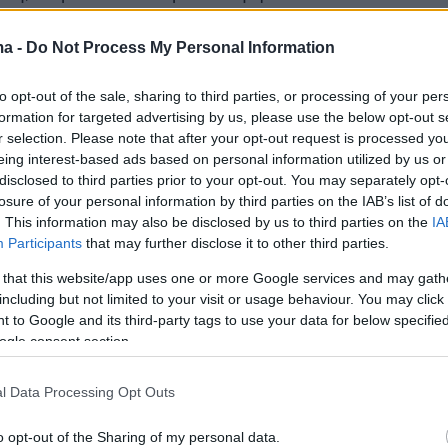
 σχολής που πέρασε και αυτής των
ν Μηχανικών, παίρνοντας την απόφασή της
ma -
Do Not Process My Personal Information
ία στιγμή. Μάλιστα, όπως ανέφερε η Ενχούι,
to opt-out of the sale, sharing to third parties, or processing of your per
ουφισμένη απο το αποτέλεσμά της, αύριο
formation for targeted advertising by us, please use the below opt-out s
ιακοπές της.
r selection. Please note that after your opt-out request is processed y
eing interest-based ads based on personal information utilized by us or
disclosed to third parties prior to your opt-out. You may separately opt-
losure of your personal information by third parties on the IAB’s list of
. This information may also be disclosed by us to third parties on the
IA
Participants
that may further disclose it to other third parties.
 that this website/app uses one or more Google services and may gath
including but not limited to your visit or usage behaviour. You may click 
 to Google and its third-party tags to use your data for below specifi
ogle consent section.
l Data Processing Opt Outs
o opt-out of the Sharing of my personal data.