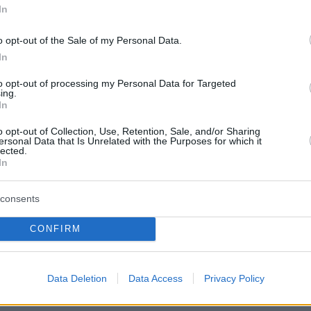
In
o opt-out of the Sale of my Personal Data.
In
to opt-out of processing my Personal Data for Targeted
ing.
In
o opt-out of Collection, Use, Retention, Sale, and/or Sharing
ersonal Data that Is Unrelated with the Purposes for which it
lected.
In
όρια που είχε συγκεντρώσει, ήξερε ότι ο
 επιτευχθεί, ωστόσο είχε μεγάλη αγωνία μέχρι
consents
που έφτασε στο κινητό του το μήνυμα με τη
CONFIRM
πέτυχε. Ο λόγος για τον Νίκο Παρασκάκη από
ο Κρήτης που με τη βαθμολογία που
ε, κατάφερε να εισαχθεί τέταρτος στην
Data Deletion
Data Access
Privacy Policy
λή Αθηνών.