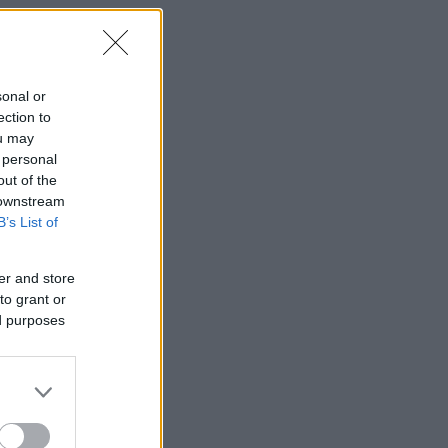
sonal or
ection to
ou may
 personal
out of the
 downstream
B’s List of
er and store
to grant or
ed purposes