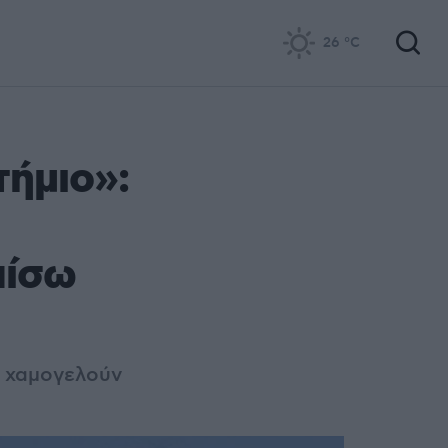
26
°C
τήμιο»:
πίσω
α χαμογελούν