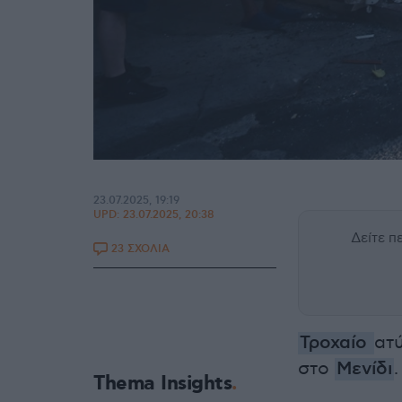
23.07.2025, 19:19
UPD:
23.07.2025, 20:38
Δείτε 
23 ΣΧΟΛΙΑ
Τροχαίο
ατ
στο
Μενίδι
.
Thema Insights