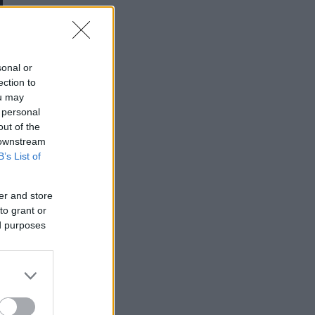
sonal or
ection to
ou may
 personal
out of the
 downstream
B’s List of
er and store
to grant or
ed purposes