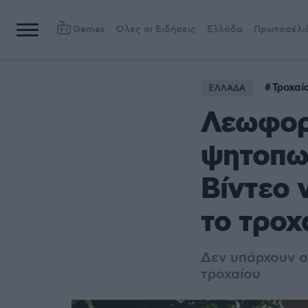
Games
Όλες οι Ειδήσεις
Ελλάδα
Πρωτοσέλι
Τροχαί
ΕΛΛΑΔΑ
Λεωφορ
ψητοπωλ
Βίντεο 
το τροχ
Δεν υπάρχουν α
τροχαίου