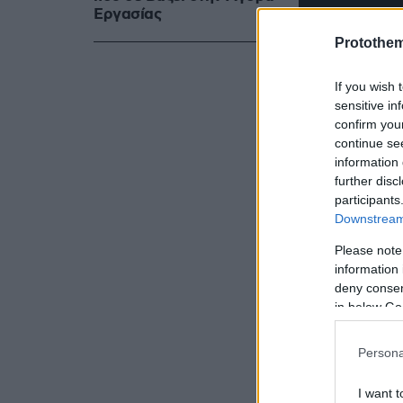
Eργασίας
Protothe
If you wish 
sensitive in
confirm you
continue se
information 
further disc
participants
0
Downstream 
seconds
of
Please note
3
information 
minutes,
9
deny consent
seconds
Volume
in below Go
90%
Persona
I want t