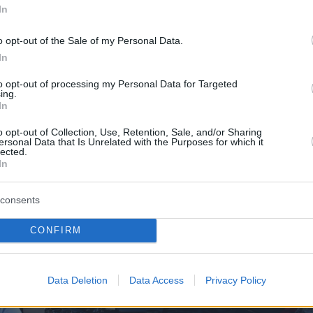
In
o opt-out of the Sale of my Personal Data.
In
to opt-out of processing my Personal Data for Targeted
ing.
In
o opt-out of Collection, Use, Retention, Sale, and/or Sharing
ersonal Data that Is Unrelated with the Purposes for which it
lected.
γραφίες από το σημείο:
In
consents
CONFIRM
Data Deletion
Data Access
Privacy Policy