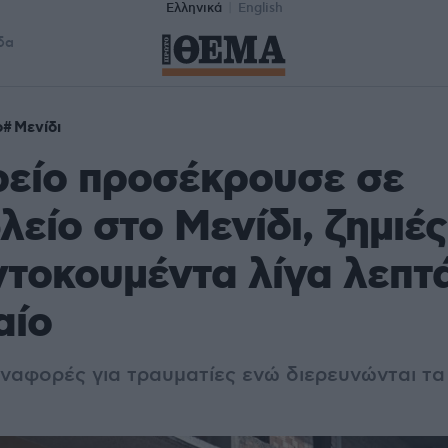
Ελληνικά
English
δα
ο
Μενίδι
είο προσέκρουσε σε
είο στο Μενίδι, ζημιές 
ντοκουμέντα λίγα λεπτ
αίο
ναφορές για τραυματίες ενώ διερευνώνται τα 