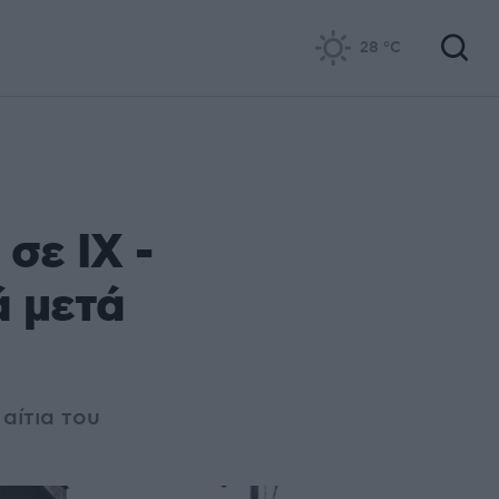
28
°C
σε ΙΧ -
ά μετά
αίτια του