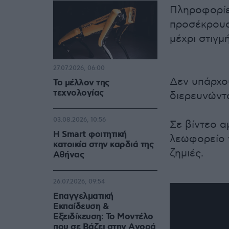
Πληροφορίε
προσέκρουσ
μέχρι στιγμ
27.07.2026, 06:00
Δεν υπάρχο
Το μέλλον της
τεχνολογίας
διερευνώντα
03.08.2026, 10:56
Σε βίντεο α
Η Smart φοιτητική
λεωφορείο ν
κατοικία στην καρδιά της
ζημιές.
Αθήνας
26.07.2026, 09:54
Επαγγελματική
Εκπαίδευση &
Εξειδίκευση: Το Mοντέλο
που σε Bάζει στην Aγορά