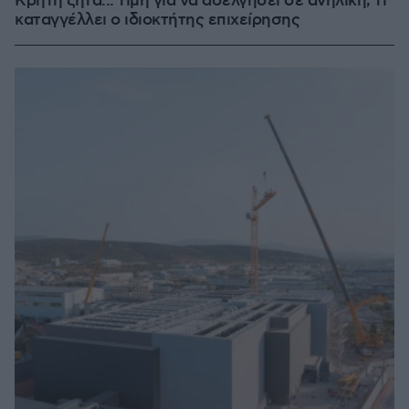
Κρήτη ζητά... τιμή για να ασελγήσει σε ανήλικη, τι
καταγγέλλει ο ιδιοκτήτης επιχείρησης