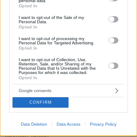
personal data.
grant or deny consent to Google and its third-party tags to
Opted In
use your data for below specified purposes in below Google
consent section.
I want to opt-out of the Sale of my
27.07.2026, 06:00
Personal Data.
Opted In
Το μέλλον της τεχνολογίας
I want to opt-out of processing my
03.08.2026, 10:56
Personal Data for Targeted Advertising.
Opted In
Η Smart φοιτητική κατοικία στην καρδιά της Αθήνας
I want to opt-out of Collection, Use,
Retention, Sale, and/or Sharing of my
26.07.2026, 09:54
Personal Data that Is Unrelated with the
Επαγγελματική Εκπαίδευση & Εξειδίκευση: Το Mοντέλο που
Purposes for which it was collected.
σε Bάζει στην Aγορά Eργασίας
Opted In
Google consents
ΡΟΗ ΕΙΔΗΣΕΩΝ
CONFIRM
Ειδήσεις
Δημοφιλή
Σχολιασμένα
Data Deletion
Data Access
Privacy Policy
πριν 7 λεπτά
Οι λόγοι που οι σκύλοι φοβούνται τόσο πολύ τις
ηλεκτρικές σκούπες