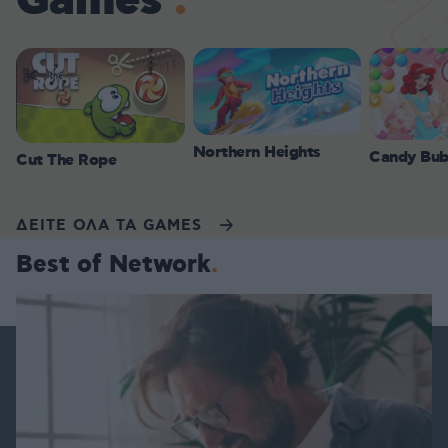
Games
Northern Heights
Candy Bub
Cut The Rope
ΔΕΙΤΕ ΟΛΑ ΤΑ GAMES
Best of Network