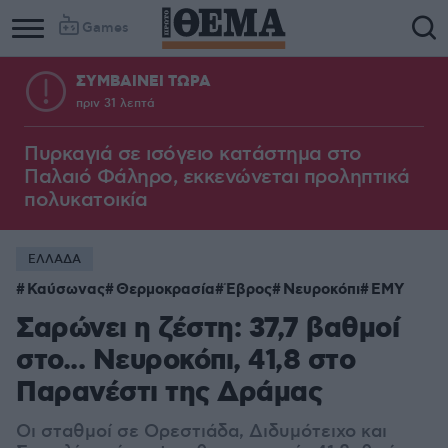
Games
ΣΥΜΒΑΙΝΕΙ ΤΩΡΑ
πριν 31 λεπτά
Πυρκαγιά σε ισόγειο κατάστημα στο
Παλαιό Φάληρο, εκκενώνεται προληπτικά
πολυκατοικία
ΕΛΛΑΔΑ
Καύσωνας
Θερμοκρασία
Έβρος
Νευροκόπι
ΕΜΥ
Σαρώνει η ζέστη: 37,7 βαθμοί
στο... Νευροκόπι, 41,8 στο
Παρανέστι της Δράμας
Οι σταθμοί σε Ορεστιάδα, Διδυμότειχο και