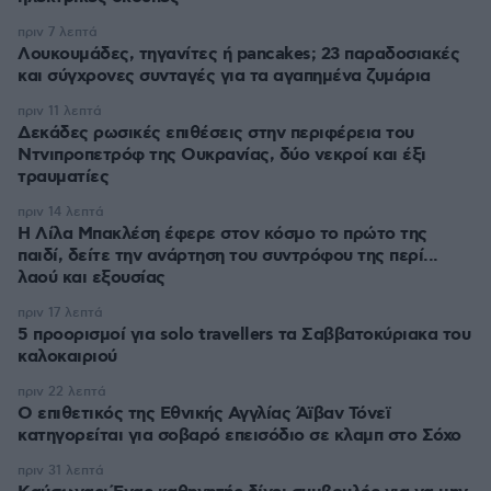
πριν 7 λεπτά
Λουκουμάδες, τηγανίτες ή pancakes; 23 παραδοσιακές
και σύγχρονες συνταγές για τα αγαπημένα ζυμάρια
πριν 11 λεπτά
Δεκάδες ρωσικές επιθέσεις στην περιφέρεια του
Ντνιπροπετρόφ της Ουκρανίας, δύο νεκροί και έξι
τραυματίες
πριν 14 λεπτά
Η Λίλα Μπακλέση έφερε στον κόσμο το πρώτο της
παιδί, δείτε την ανάρτηση του συντρόφου της περί...
λαού και εξουσίας
πριν 17 λεπτά
5 προορισμοί για solo travellers τα Σαββατοκύριακα του
καλοκαιριού
πριν 22 λεπτά
Ο επιθετικός της Εθνικής Αγγλίας Άϊβαν Τόνεϊ
κατηγορείται για σοβαρό επεισόδιο σε κλαμπ στο Σόχο
πριν 31 λεπτά