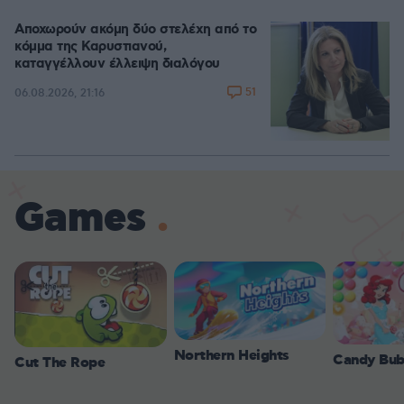
Αποχωρούν ακόμη δύο στελέχη από το
κόμμα της Καρυστιανού,
καταγγέλλουν έλλειψη διαλόγου
51
06.08.2026, 21:16
Games
Northern Heights
Candy Bub
Cut The Rope