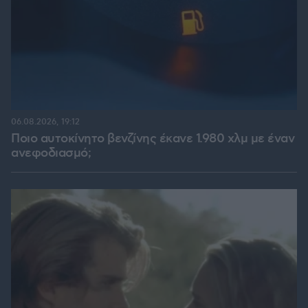
06.08.2026, 19:12
Ποιο αυτοκίνητο βενζίνης έκανε 1.980 χλμ με έναν
ανεφοδιασμό;