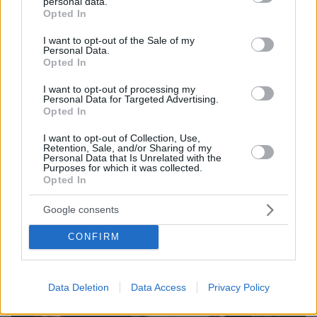
personal data.
grant or deny consent to Google and its third-party tags to
Opted In
use your data for below specified purposes in below Google
ΔΕΙΤΕ ΟΛΕΣ ΤΙΣ ΕΙΔΗΣΕΙΣ
consent section.
I want to opt-out of the Sale of my
Personal Data.
Opted In
I want to opt-out of processing my
ΤΑ ΠΙΟ ΔΗΜΟΦΙΛΗ
Personal Data for Targeted Advertising.
Opted In
I want to opt-out of Collection, Use,
Retention, Sale, and/or Sharing of my
Personal Data that Is Unrelated with the
Purposes for which it was collected.
Opted In
Google consents
CONFIRM
Data Deletion
Data Access
Privacy Policy