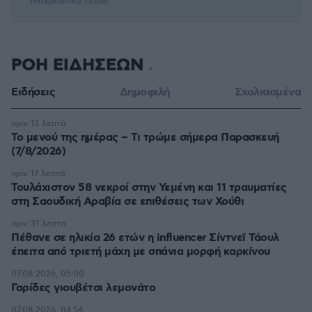
* Υποχρεωτικά πεδία
ΡΟΗ ΕΙΔΗΣΕΩΝ
Ειδήσεις
Δημοφιλή
Σχολιασμένα
πριν 13 λεπτά
Το μενού της ημέρας – Τι τρώμε σήμερα Παρασκευή
(7/8/2026)
πριν 17 λεπτά
Τουλάχιστον 58 νεκροί στην Υεμένη και 11 τραυματίες
στη Σαουδική Αραβία σε επιθέσεις των Χούθι
πριν 31 λεπτά
Πέθανε σε ηλικία 26 ετών η influencer Σίντνεϊ Τάουλ
έπειτα από τριετή μάχη με σπάνια μορφή καρκίνου
07.08.2026, 05:00
Γαρίδες γιουβέτσι λεμονάτο
07.08.2026, 04:54