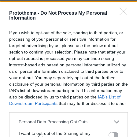
«Έγκλημα πολέμου» ο ισραηλινός βομβαρδισμός που
σκότωσε δημοσιογράφο στον Λίβανο, καταγγέλλουν
Protothema -
Do Not Process My Personal
τρεις ΜΚΟ
Information
07.08.2026, 04:13
If you wish to opt-out of the sale, sharing to third parties, or
Επεισόδια μεταξύ διαδηλωτών και αστυνομικών έξω
από τη Γερουσία στην Αργεντινή, δείτε βίντεο
processing of your personal or sensitive information for
targeted advertising by us, please use the below opt-out
07.08.2026, 03:38
section to confirm your selection. Please note that after your
Σαουδική Αραβία, Τουρκία και Πακιστάν ετοιμάζονται
opt-out request is processed you may continue seeing
να υπογράψουν συμφωνία αμοιβαίας άμυνας
interest-based ads based on personal information utilized by
us or personal information disclosed to third parties prior to
07.08.2026, 03:01
Συνελήφθη πρώην κυβερνήτης πολιτείας του Μεξικού
your opt-out. You may separately opt-out of the further
για την εξαφάνιση των 43 φοιτητών το 2014
disclosure of your personal information by third parties on the
IAB’s list of downstream participants. This information may
07.08.2026, 02:35
also be disclosed by us to third parties on the
IAB’s List of
Τουλάχιστον 11 τραυματίες σε επιθέσεις των Χούθι στη
Downstream Participants
that may further disclose it to other
νότια Σαουδική Αραβία
third parties.
07.08.2026, 02:10
Please note that this website/app uses one or more Google
Γκολ ο Παυλίδης στη εξάρα της Μπενφίκα στη Χαρτς και
Personal Data Processing Opt Outs
services and may gather and store information including but
μια ανάσα από τα play-offs του Europa League, δείτε τα
γκολ
not limited to your visit or usage behaviour. You may click to
I want to opt-out of the Sharing of my