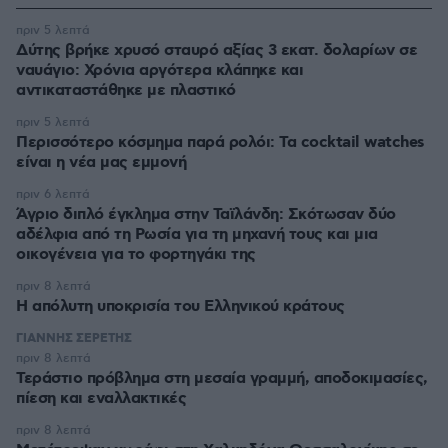
πριν 5 λεπτά
Δύτης βρήκε χρυσό σταυρό αξίας 3 εκατ. δολαρίων σε
ναυάγιο: Χρόνια αργότερα κλάπηκε και
αντικαταστάθηκε με πλαστικό
πριν 5 λεπτά
Περισσότερο κόσμημα παρά ρολόι: Τα cocktail watches
είναι η νέα μας εμμονή
πριν 6 λεπτά
Άγριο διπλό έγκλημα στην Ταϊλάνδη: Σκότωσαν δύο
αδέλφια από τη Ρωσία για τη μηχανή τους και μια
οικογένεια για το φορτηγάκι της
πριν 8 λεπτά
Η απόλυτη υποκρισία του Ελληνικού κράτους
ΓΙΑΝΝΗΣ ΣΕΡΕΤΗΣ
πριν 8 λεπτά
Τεράστιο πρόβλημα στη μεσαία γραμμή, αποδοκιμασίες,
πίεση και εναλλακτικές
πριν 8 λεπτά