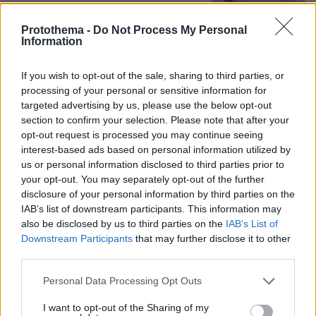
Protothema -
Do Not Process My Personal
Information
Games
If you wish to opt-out of the sale, sharing to third parties, or
processing of your personal or sensitive information for
targeted advertising by us, please use the below opt-out
section to confirm your selection. Please note that after your
opt-out request is processed you may continue seeing
interest-based ads based on personal information utilized by
us or personal information disclosed to third parties prior to
Northern Heights
Candy Bub
Cut The Rope
your opt-out. You may separately opt-out of the further
disclosure of your personal information by third parties on the
IAB’s list of downstream participants. This information may
also be disclosed by us to third parties on the
IAB’s List of
ΔΕΙΤΕ ΟΛΑ ΤΑ GAMES
Downstream Participants
that may further disclose it to other
Best of Network
third parties.
Please note that this website/app uses one or more Google
Personal Data Processing Opt Outs
services and may gather and store information including but
not limited to your visit or usage behaviour. You may click to
I want to opt-out of the Sharing of my