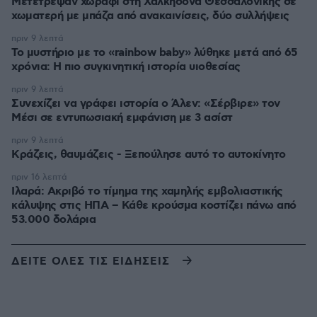
Μετέτρεψαν χωράφι στη Χαλκηδόνα Θεσσαλονίκης σε
χωματερή με μπάζα από ανακαινίσεις, δύο συλλήψεις
πριν 9 λεπτά
Το μυστήριο με το «rainbow baby» λύθηκε μετά από 65
χρόνια: Η πιο συγκινητική ιστορία υιοθεσίας
πριν 9 λεπτά
Συνεχίζει να γράφει ιστορία ο Άλεν: «Σέρβιρε» τον
Μέσι σε εντυπωσιακή εμφάνιση με 3 ασίστ
πριν 9 λεπτά
Κράζεις, θαυμάζεις - Ξεπούλησε αυτό το αυτοκίνητο
πριν 16 λεπτά
Ιλαρά: Ακριβό το τίμημα της χαμηλής εμβολιαστικής
κάλυψης στις ΗΠΑ – Κάθε κρούσμα κοστίζει πάνω από
53.000 δολάρια
ΔΕΙΤΕ ΟΛΕΣ ΤΙΣ ΕΙΔΗΣΕΙΣ