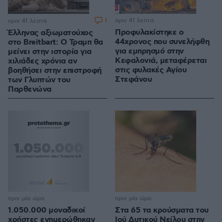
1
πριν 41 λεπτά
πριν 41 λεπτά
Προφυλακίστηκε ο
Έλληνας αξιωματούχος
44χρονος που συνελήφθη
στο Breitbart: Ο Τραμπ θα
για εμπρησμό στην
μείνει στην ιστορία για
Κεφαλονιά, μεταφέρεται
χιλιάδες χρόνια αν
στις φυλακές Αγίου
βοηθήσει στην επιστροφή
Στεφάνου
των Γλυπτών του
Παρθενώνα
πριν μία ώρα
πριν μία ώρα
1.050.000 μοναδικοί
Στα 65 τα κρούσματα του
χρήστες ενημερώθηκαν
Ιού Δυτικού Νείλου στην