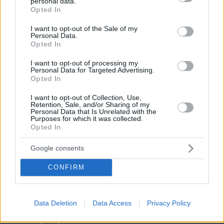
personal data.
grant or deny consent to Google and its third-party tags to
Opted In
use your data for below specified purposes in below Google
consent section.
I want to opt-out of the Sale of my
Personal Data.
Opted In
I want to opt-out of processing my
Personal Data for Targeted Advertising.
Opted In
I want to opt-out of Collection, Use,
Retention, Sale, and/or Sharing of my
Personal Data that Is Unrelated with the
Purposes for which it was collected.
Opted In
Google consents
CONFIRM
06.08.2026, 08:01
Τα φρούτα που επιλέγουν 4 ενδοκρινολόγοι για
Data Deletion
Data Access
Privacy Policy
καλύτερο έλεγχο του σακχάρου – Το ένα μειώνει
το λίπος στην κοιλιά