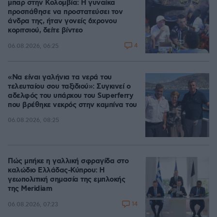
μπαρ στην Κολομβία: Η γυναίκα
προσπάθησε να προστατεύσει τον
άνδρα της, ήταν γονείς 6χρονου
κοριτσιού, δείτε βίντεο
4
06.08.2026, 06:25
«Να είναι γαλήνια τα νερά του
τελευταίου σου ταξιδιού»: Συγκινεί ο
αδελφός του υπάρχου του Superferry
που βρέθηκε νεκρός στην καμπίνα του
06.08.2026, 08:25
Πώς μπήκε η γαλλική σφραγίδα στο
καλώδιο Ελλάδας-Κύπρου: Η
γεωπολιτική σημασία της εμπλοκής
της Meridiam
14
06.08.2026, 07:23