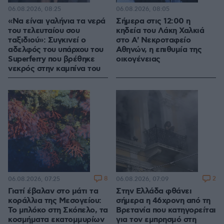
06.08.2026, 08:25
06.08.2026, 08:05
«Να είναι γαλήνια τα νερά
Σήμερα στις 12:00 η
του τελευταίου σου
κηδεία του Λάκη Χαλκιά
ταξιδιού»: Συγκινεί ο
στο Α' Νεκροταφείο
αδελφός του υπάρχου του
Αθηνών, η επιθυμία της
Superferry που βρέθηκε
οικογένειας
νεκρός στην καμπίνα του
8
2
06.08.2026, 07:25
06.08.2026, 07:09
Γιατί έβαλαν στο μάτι τα
Στην Ελλάδα φθάνει
κοράλλια της Μεσογείου:
σήμερα η 46χρονη από τη
Το μπλόκο στη Σκόπελο, τα
Βρετανία που κατηγορείται
κοσμήματα εκατομμυρίων
για τον εμπρησμό στη