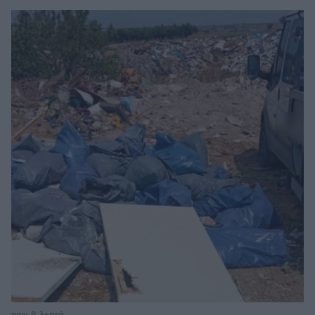
πριν 8 λεπτά