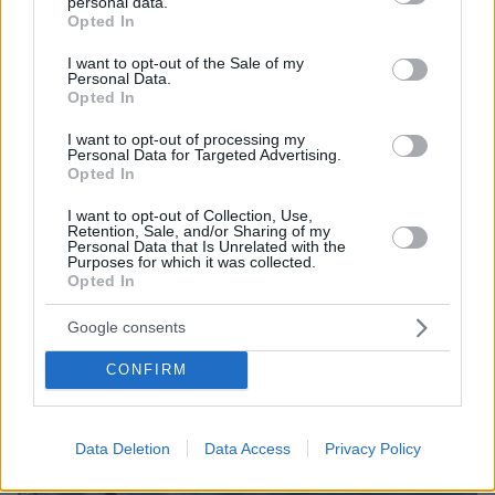
personal data.
grant or deny consent to Google and its third-party tags to
Εκτός θάλασσας το ελικόπτερο που προσθαλασσώθηκε
Opted In
use your data for below specified purposes in below Google
στην Ελευσίνα - Βίντεο από την επιχείρηση ανέλκυσης
consent section.
I want to opt-out of the Sale of my
Personal Data.
Opted In
I want to opt-out of processing my
Personal Data for Targeted Advertising.
Opted In
I want to opt-out of Collection, Use,
Retention, Sale, and/or Sharing of my
Personal Data that Is Unrelated with the
Purposes for which it was collected.
Opted In
Google consents
CONFIRM
Data Deletion
Data Access
Privacy Policy