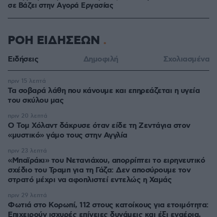
σε Bάζει στην Aγορά Eργασίας
ΡΟΗ ΕΙΔΗΣΕΩΝ
Ειδήσεις
Δημοφιλή
Σχολιασμένα
πριν 15 λεπτά
Τα σοβαρά λάθη που κάνουμε και επηρεάζεται η υγεία
του σκύλου μας
πριν 20 λεπτά
Ο Τομ Χόλαντ δάκρυσε όταν είδε τη Ζεντάγια στον
«μυστικό» γάμο τους στην Αγγλία
πριν 23 λεπτά
«Μπαϊράκι» του Νετανιάχου, απορρίπτει το ειρηνευτικό
σχέδιο του Τραμπ για τη Γάζα: Δεν αποσύρουμε τον
στρατό μέχρι να αφοπλιστεί εντελώς η Χαμάς
πριν 29 λεπτά
Φωτιά στο Κορωπί, 112 στους κατοίκους για ετοιμότητα:
Επιχειρούν ισχυρές επίγειες δυνάμεις και έξι εναέρια,