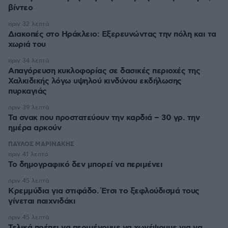
βίντεο
πριν 32 λεπτά
Διακοπές στο Ηράκλειο: Εξερευνώντας την πόλη και τα
χωριά του
πριν 34 λεπτά
Απαγόρευση κυκλοφορίας σε δασικές περιοχές της
Χαλκιδικής λόγω υψηλού κινδύνου εκδήλωσης
πυρκαγιάς
πριν 39 λεπτά
Τα σνακ που προστατεύουν την καρδιά – 30 γρ. την
ημέρα αρκούν
ΠΑΥΛΟΣ ΜΑΡΙΝΑΚΗΣ
πριν 41 λεπτά
Το δημογραφικό δεν μπορεί να περιμένει
πριν 45 λεπτά
Κρεμμύδια για στιφάδο. Έτσι το ξεφλούδισμά τους
γίνεται παιχνιδάκι
πριν 45 λεπτά
Τελικά πρέπει να περιμένουμε να χωνέψουμε για να