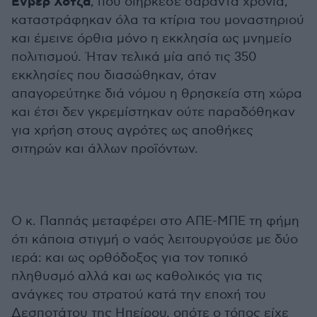
Ενβέρ Χότζα
, που διήρκεσε σαράντα χρόνια,
καταστράφηκαν όλα τα κτίρια του μοναστηριού
και έμεινε όρθια μόνο η εκκλησία ως μνημείο
πολιτισμού. Ήταν τελικά μία από τις 350
εκκλησίες που διασώθηκαν, όταν
απαγορεύτηκε διά νόμου η θρησκεία στη χώρα
και έτσι δεν γκρεμίστηκαν ούτε παραδόθηκαν
για χρήση στους αγρότες ως αποθήκες
σιτηρών και άλλων προϊόντων.
Ο κ. Παππάς μεταφέρει στο ΑΠΕ-ΜΠΕ τη φήμη
ότι κάποια στιγμή ο ναός λειτουργούσε με δύο
ιερά: και ως ορθόδοξος για τον τοπικό
πληθυσμό αλλά και ως καθολικός για τις
ανάγκες του στρατού κατά την εποχή του
Δεσποτάτου της Ηπείρου, οπότε ο τόπος είχε