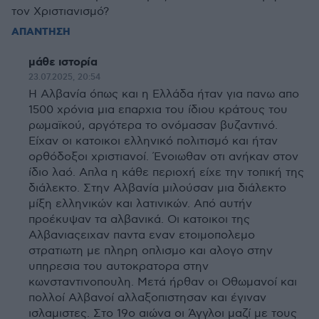
τον Χριστιανισμό?
ΑΠΑΝΤΗΣΗ
μάθε ιστορία
23.07.2025, 20:54
Η Αλβανία όπως και η Ελλάδα ήταν για πανω απο
1500 χρόνια μια επαρχια του ίδιου κράτους του
ρωμαϊκού, αργότερα το ονόμασαν βυζαντινό.
Είχαν οι κατοικοι ελληνικό πολιτισμό και ήταν
ορθόδοξοι χριστιανοί. Ένοιωθαν οτι ανήκαν στον
ίδιο λαό. Απλα η κάθε περιοχή είχε την τοπική της
διάλεκτο. Στην Αλβανία μιλούσαν μια διάλεκτο
μίξη ελληνικών και λατινικών. Από αυτήν
προέκυψαν τα αλβανικά. Οι κατοικοι της
Αλβανιαςειχαν παντα εναν ετοιμοπολεμο
στρατιωτη με πληρη οπλισμο και αλογο στην
υπηρεσια του αυτοκρατορα στην
κωνσταντινοπουλη. Μετά ήρθαν οι Οθωμανοί και
πολλοί Αλβανοί αλλαξοπιστησαν και έγιναν
ισλαμιστες. Στο 19ο αιώνα οι Άγγλοι μαζί με τους