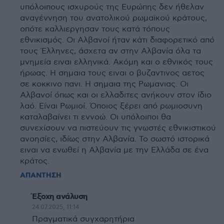
υπόλοιπους ισχυρούς της Ευρώπης δεν ήθελαν
αναγέννηση του ανατολικού ρωμαϊκού κράτους,
οπότε καλλιεργησαν τους κατά τόπους
εθνικισμός. Οι Αλβανοί ήταν κάτι διαφορετικό από
τους Έλληνες, άσχετα αν στην Αλβανία όλα τα
μνημεία ειναι ελληνικά. Ακόμη και ο εθνικός τους
ήρωας. Η σημαια τους ειναι ο βυζαντινος αετος
σε κοκκινο πανι. Η σημαια της Ρωμανιας. Οι
Αλβανοί όπως και οι ελλαδιτες ανήκουν στον ίδιο
λαό. Είναι Ρωμιοί. Όποιος ξέρει από ρωμιοσυνη
καταλαβαίνει τι εννοώ. Οι υπόλοιποι θα
συνεχίσουν να πιστεύουν τις γνωστές εθνικιστικού
ανοησίες, ιδίως στην Αλβανία. Το σωστό ιστορικά
ειναι να ενωθεί η Αλβανία με την Ελλάδα σε ένα
κράτος.
ΑΠΑΝΤΗΣΗ
Έξοχη ανάλυση
24.07.2025, 11:14
Πραγματικά συγχαρητήρια