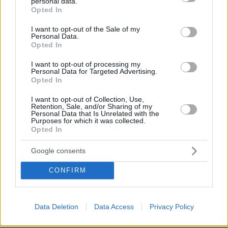
personal data.
grant or deny consent to Google and its third-party tags to
Opted In
use your data for below specified purposes in below Google
Οι εργασίες συντήρησης στον ναό του Αγίου
consent section.
Νικολάου
I want to opt-out of the Sale of my
Personal Data.
Opted In
Σε ό,τι αφορά τις εργασίες, ο κ. Παππάς
I want to opt-out of processing my
Personal Data for Targeted Advertising.
αναφέρει ότι πριν από κάποιο χρονικό
Opted In
διάστημα έγιναν εργασίες στερέωσης του
I want to opt-out of Collection, Use,
οικοδομήματος από το Ινστιτούτο Μνημείων
Retention, Sale, and/or Sharing of my
του Υπουργείου Πολιτισμού της Αλβανίας.
Personal Data that Is Unrelated with the
Purposes for which it was collected.
Ακολούθησε η δεύτερη φάση εργασιών από το
Opted In
Ευρωπαϊκό Κέντρο Βυζαντινών Μνημείων
(που
Google consents
εδρεύει στη Θεσσαλονίκη) που αφορούσαν τη
συντήρηση του διάκοσμου, δηλαδή των
CONFIRM
αγιογραφιών και κάποιων γλυπτών στο
εσωτερικό του μνημείου.
Data Deletion
Data Access
Privacy Policy
Ο ίδιος σημειώνει ότι σύμφωνα με