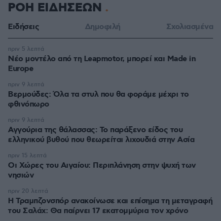
ΡΟΗ ΕΙΔΗΣΕΩΝ
Ειδήσεις
Δημοφιλή
Σχολιασμένα
πριν 5 λεπτά
Νέο μοντέλο από τη Leapmotor, μπορεί και Made in
Europe
πριν 9 λεπτά
Βερμούδες: Όλα τα στυλ που θα φοράμε μέχρι το
φθινόπωρο
πριν 9 λεπτά
Αγγούρια της θάλασσας: Το παράξενο είδος του
ελληνικού βυθού που θεωρείται λιχουδιά στην Ασία
πριν 15 λεπτά
Οι Xώρες του Αιγαίου: Περιπλάνηση στην ψυχή των
νησιών
πριν 20 λεπτά
Η Τραμπζονσπόρ ανακοίνωσε και επίσημα τη μεταγραφή
του Σαλάχ: Θα παίρνει 17 εκατομμύρια τον χρόνο