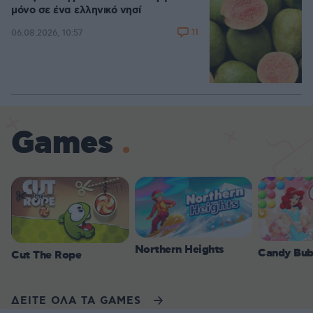
μόνο σε ένα ελληνικό νησί
11
06.08.2026, 10:57
Games
Northern Heights
Candy Bub
Cut The Rope
ΔΕΙΤΕ ΟΛΑ ΤΑ GAMES