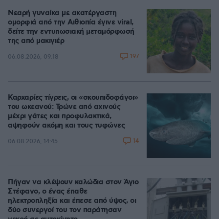
Νεαρή γυναίκα με ακατέργαστη
ομορφιά από την Αιθιοπία έγινε viral,
δείτε την εντυπωσιακή μεταμόρφωσή
της από μακιγιέρ
197
06.08.2026, 09:18
Καρχαρίες τίγρεις, οι «σκουπιδοφάγοι»
του ωκεανού: Τρώνε από αχινούς
μέχρι γάτες και προφυλακτικά,
αψηφούν ακόμη και τους τυφώνες
14
06.08.2026, 14:45
Πήγαν να κλέψουν καλώδια στον Άγιο
Στέφανο, ο ένας έπαθε
ηλεκτροπληξία και έπεσε από ύψος, οι
δύο συνεργοί του τον παράτησαν