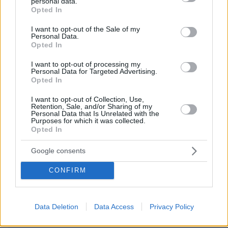
personal data.
grant or deny consent to Google and its third-party tags to
Opted In
Ωραία ....
use your data for below specified purposes in below Google
23.07.2025, 11:46
consent section.
I want to opt-out of the Sale of my
Personal Data.
ρίξτε του λοιπόν ισόβια και πρόστιμο 1.000.000 για να
Opted In
μαθαίνουν και οι υπόλοιποι ....
ΑΠΑΝΤΗΣΗ
I want to opt-out of processing my
Personal Data for Targeted Advertising.
Opted In
ΠΡΟΣΘΗΚΗ ΣΧΟΛΙΟΥ
I want to opt-out of Collection, Use,
Retention, Sale, and/or Sharing of my
Personal Data that Is Unrelated with the
ΌΝΟΜΑ *
Purposes for which it was collected.
Opted In
Google consents
CONFIRM
EMAIL
Data Deletion
Data Access
Privacy Policy