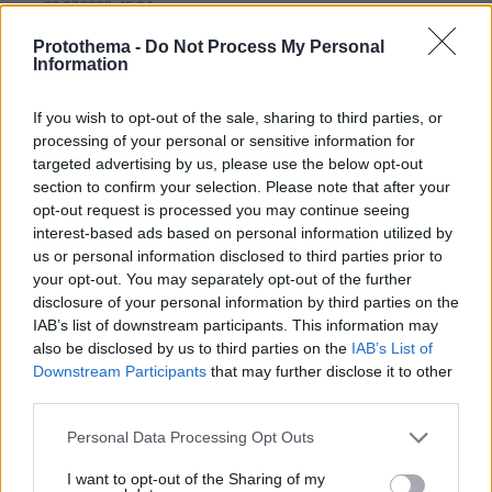
23.07.2025, 13:04
Είσαι από UK και προφανώς δεν έχεις ιδέα τι
Protothema -
Do Not Process My Personal
ίσχυε παλιά. Τώρα ισχύουν άλλοι νόμοι πλέον.
Information
ΑΠΑΝΤΗΣΗ
If you wish to opt-out of the sale, sharing to third parties, or
Vasilis UK
processing of your personal or sensitive information for
23.07.2025, 19:42
targeted advertising by us, please use the below opt-out
Πρίν καμιά δεκαριά χρόνια είχα δει ένα μίνι
section to confirm your selection. Please note that after your
ντοκιμαντέρ όπου διάφοροι λαθροδιακινητές
opt-out request is processed you may continue seeing
κλαίγοντουσαν επειδή είχαν φάει ισόβια. Οπότε
interest-based ads based on personal information utilized by
us or personal information disclosed to third parties prior to
μάλλον ίσχυε. Αυτό που ρωτάω είναι αν είναι
your opt-out. You may separately opt-out of the further
ακόμα μέσα ή αν τους αφήσανε.
disclosure of your personal information by third parties on the
ΑΠΑΝΤΗΣΗ
IAB’s list of downstream participants. This information may
also be disclosed by us to third parties on the
IAB’s List of
Downstream Participants
that may further disclose it to other
Ταγίπ
third parties.
23.07.2025, 12:25
Αν δεν έχει ήδη αφεθεί ελεύθερος θα θυμώσω.
Please note that this website/app uses one or more Google
Personal Data Processing Opt Outs
services and may gather and store information including but
ΑΠΑΝΤΗΣΗ
not limited to your visit or usage behaviour. You may click to
I want to opt-out of the Sharing of my