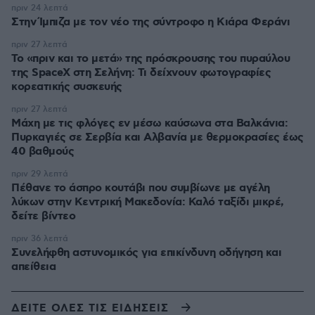
πριν 24 λεπτά
Στην Ίμπιζα με τον νέο της σύντροφο η Κιάρα Φεράνι
πριν 27 λεπτά
Το «πριν και το μετά» της πρόσκρουσης του πυραύλου
της SpaceX στη Σελήνη: Τι δείχνουν φωτογραφίες
κορεατικής συσκευής
πριν 27 λεπτά
Μάχη με τις φλόγες εν μέσω καύσωνα στα Βαλκάνια:
Πυρκαγιές σε Σερβία και Αλβανία με θερμοκρασίες έως
40 βαθμούς
πριν 29 λεπτά
Πέθανε το άσπρο κουτάβι που συμβίωνε με αγέλη
λύκων στην Κεντρική Μακεδονία: Καλό ταξίδι μικρέ,
δείτε βίντεο
πριν 36 λεπτά
Συνελήφθη αστυνομικός για επικίνδυνη οδήγηση και
απείθεια
ΔΕΙΤΕ ΟΛΕΣ ΤΙΣ ΕΙΔΗΣΕΙΣ