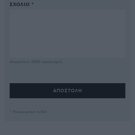
ΣΧΌΛΙΟ *
Απομένουν
2500
χαρακτήρες
* Υποχρεωτικά πεδία