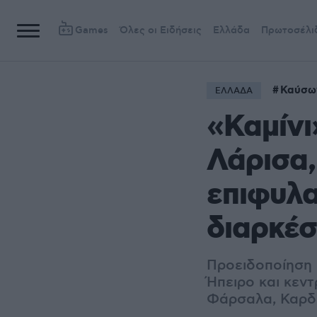
Games
Όλες οι Ειδήσεις
Ελλάδα
Πρωτοσέλι
Καύσω
ΕΛΛΑΔΑ
«Καμίνι
Λάρισα,
επιφυλα
διαρκέσ
Προειδοποίηση 
Ήπειρο και κεντ
Φάρσαλα, Καρδί