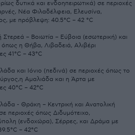
κυρίως δυτικά και ενδοηπειρωτικά) σε περιοχές
αρνές, Νέα Φιλαδέλφεια, Ελευσίνα,
ς, με πρόβλεψη: 40.5°C – 42 °C
ή Στερεά – Βοιωτία – Εύβοια (εσωτερική) και
 όπως η Θήβα, Λιβαδειά, Αλιβέρι
ες 41°C – 43°C
λλάδα και Ιόνιο (πεδινά) σε περιοχές όπως το
Πύργος,η Αμαλιάδα και η Άρτα με
ες 40°C – 42°C
λλάδα - Θράκη – Κεντρική και Ανατολική
σε περιοχές όπως Διδυμότειχο,
πολη (ενδοχώρα), Σέρρες, και Δράμα με
9.5°C – 42°C