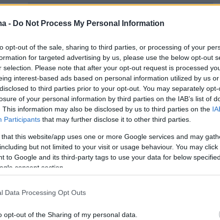
πίσης:
Στην κόψη του ενεργειακού ξυραφιού:
 έως 44°C δοκιμάζει το ηλεκτρικό σύστημα
ma -
Do Not Process My Personal Information
to opt-out of the sale, sharing to third parties, or processing of your per
formation for targeted advertising by us, please use the below opt-out s
r selection. Please note that after your opt-out request is processed y
Άκραιος καύσωνας με 44άρια - Ποιες
eing interest-based ads based on personal information utilized by us or
disclosed to third parties prior to your opt-out. You may separately opt-
θα «καούν» σήμερα, όλες οι
losure of your personal information by third parties on the IAB’s list of
σίες ανά περιοχή
. This information may also be disclosed by us to third parties on the
IA
Participants
that may further disclose it to other third parties.
ρα δοκιμάζεται υπό το νέο κύμα καύσωνα,
ο
 that this website/app uses one or more Google services and may gath
 της ΕΜΥ, Θεόδωρος Κολυδάς
μέσω
including but not limited to your visit or usage behaviour. You may click 
ου στα μέσα κοινωνικής δικτύωσης, εστιάζει
 to Google and its third-party tags to use your data for below specifi
ogle consent section.
τερες θερμοκρασίες ανά περιοχή.
l Data Processing Opt Outs
 όπως αναφέρει:
o opt-out of the Sharing of my personal data.