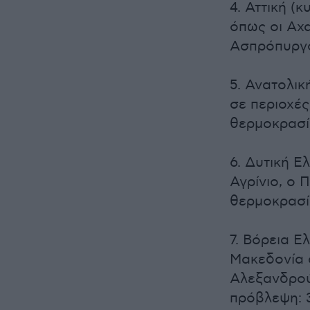
4. Αττική (
όπως οι Αχ
Ασπρόπυργο
5. Ανατολικ
σε περιοχές
θερμοκρασί
6. Δυτική Ε
Αγρίνιο, ο 
θερμοκρασί
7. Βόρεια Ε
Μακεδονία 
Αλεξανδρού
πρόβλεψη: 3