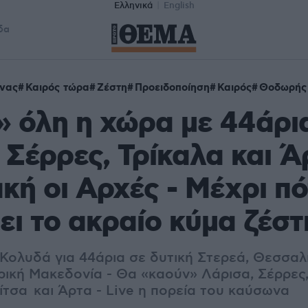
Ελληνικά
English
δα
νας
Καιρός τώρα
Ζέστη
Προειδοποίηση
Καιρός
Θοδωρής
» όλη η χώρα με 44άρι
 Σέρρες, Τρίκαλα και Ά
κή οι Αρχές - Μέχρι πό
ει το ακραίο κύμα ζέστ
Κολυδά για 44άρια σε δυτική Στερεά, Θεσσαλί
ρική Μακεδονία - Θα «καούν» Λάρισα, Σέρρες,
τσα και Άρτα - Live η πορεία του καύσωνα