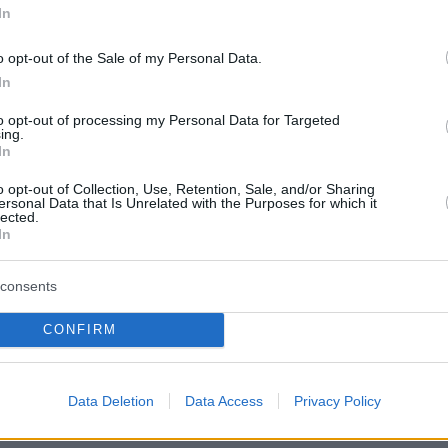
 μας για τις μέγιστες θερμοκρασίες σήμερα
In
ολούθως:
o opt-out of the Sale of my Personal Data.
In
to opt-out of processing my Personal Data for Targeted
τερεά - Θεσσαλία - Ανατολική Ήπειρος -
ing.
In
ακεδονία Περιοχές: Άρτα, Τρίκαλα, Λάρισα,
Φάρσαλα, Σέρρες, πρόβλεψη: 42°C έως 44 °C
o opt-out of Collection, Use, Retention, Sale, and/or Sharing
ersonal Data that Is Unrelated with the Purposes for which it
lected.
In
 και Ανατολική Πελοπόννησος (εσωτερικές
εριοχές όπως Σπάρτη, Άργος, Τρίπολη
consents
41°C έως 43.5°C
ακεδονία – Κοζάνη – Πτολεμαΐδα με
CONFIRM
40°C – 42°C
Data Deletion
Data Access
Privacy Policy