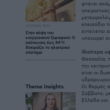
φτάνει ακόμ
ηπειρωτικέ
μετεωρολόγο
επεισόδιο τ
22.07.2025, 18:23
εντείνεται 
Στην κόψη του
ενεργειακού ξυραφιού: Ο
υποχωρεί αι
καύσωνας έως 44°C
δοκιμάζει το ηλεκτρικό
Ιδιαίτερα υ
σύστημα
Θεσσαλία, τ
την κεντρικ
είναι οι δυ
υδράργυρος 
Thema Insights
Οι θερμές α
Σάββατο, μ
Ελλάδα και 