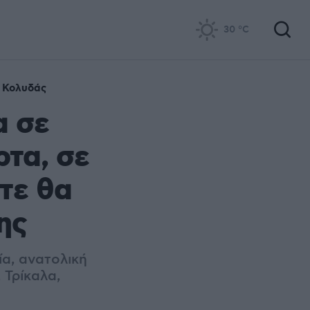
30
°C
 Κολυδάς
α σε
ρτα, σε
τε θα
ης
α, ανατολική
 Τρίκαλα,