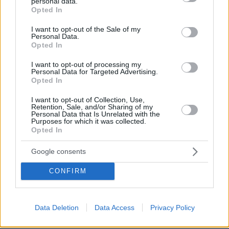
personal data.
Τέσσερις συλλήψεις για ναρκωτικά σε Κέρκυρα και
grant or deny consent to Google and its third-party tags to
Opted In
Λευκάδα
use your data for below specified purposes in below Google
consent section.
I want to opt-out of the Sale of my
πριν 10 λεπτά
Personal Data.
Διακοπές στην Πάτμο: Βουτιές στις ωραιότερες
Opted In
παραλίες της
I want to opt-out of processing my
πριν 21 λεπτά
Personal Data for Targeted Advertising.
Χοληστερόλη: Πέντε κινήσεις ματ για να την ρίξετε
Opted In
χαμηλά
I want to opt-out of Collection, Use,
πριν 22 λεπτά
Retention, Sale, and/or Sharing of my
Για αμύθητο συμβόλαιο του Σαλάχ γράφουν στην
Personal Data that Is Unrelated with the
Purposes for which it was collected.
Τουρκία: Θα παίρνει 30 εκατομμύρια τον χρόνο,
Opted In
προβλέπονται έξοδα για κομμωτήρια και... χαρτί υγείας
πριν 23 λεπτά
Google consents
Υπό έλεγχο η φωτιά σε χαμηλή βλάστηση στην Ευκαρπία
Κιλκίς
CONFIRM
πριν 29 λεπτά
Το «κερασάκι» του Τρινκιέρι έρχεται από το NBA – Αυτή
είναι η τελευταία μεγάλη κίνηση που κυνηγάει ο ΠΑΟΚ
Data Deletion
Data Access
Privacy Policy
πριν 30 λεπτά