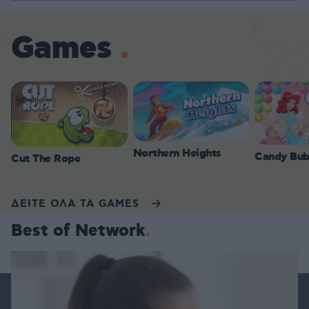
Games
Northern Heights
Candy Bub
Cut The Rope
ΔΕΙΤΕ ΟΛΑ ΤΑ GAMES
Best of Network