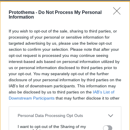
Protothema -
Do Not Process My Personal
Information
Απομένουν
2500
χαρακτήρες
If you wish to opt-out of the sale, sharing to third parties, or
processing of your personal or sensitive information for
targeted advertising by us, please use the below opt-out
section to confirm your selection. Please note that after your
opt-out request is processed you may continue seeing
interest-based ads based on personal information utilized by
us or personal information disclosed to third parties prior to
your opt-out. You may separately opt-out of the further
* Υποχρεωτικά πεδία
disclosure of your personal information by third parties on the
IAB’s list of downstream participants. This information may
also be disclosed by us to third parties on the
IAB’s List of
Downstream Participants
that may further disclose it to other
ΡΟΗ ΕΙΔΗΣΕΩΝ
third parties.
Ειδήσεις
Δημοφιλή
Σχολιασμένα
Please note that this website/app uses one or more Google
Personal Data Processing Opt Outs
services and may gather and store information including but
πριν 5 λεπτά
not limited to your visit or usage behaviour. You may click to
I want to opt-out of the Sharing of my