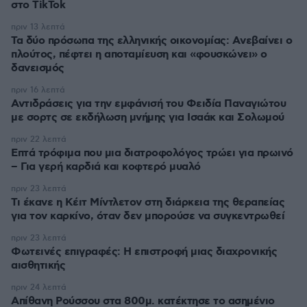
στο TikTok
πριν 13 λεπτά
Τα δύο πρόσωπα της ελληνικής οικονομίας: Aνεβαίνει ο
πλούτος, πέφτει η αποταμίευση και «φουσκώνει» ο
δανεισμός
πριν 16 λεπτά
Αντιδράσεις για την εμφάνισή του Φειδία Παναγιώτου
με σορτς σε εκδήλωση μνήμης για Ισαάκ και Σολωμού
πριν 22 λεπτά
Επτά τρόφιμα που μια διατροφολόγος τρώει για πρωινό
– Για γερή καρδιά και κοφτερό μυαλό
πριν 23 λεπτά
Τι έκανε η Κέιτ Μίντλετον στη διάρκεια της θεραπείας
για τον καρκίνο, όταν δεν μπορούσε να συγκεντρωθεί
πριν 23 λεπτά
Φωτεινές επιγραφές: Η επιστροφή μιας διαχρονικής
αισθητικής
πριν 24 λεπτά
Απίθανη Ρούσσου στα 800μ. κατέκτησε το ασημένιο