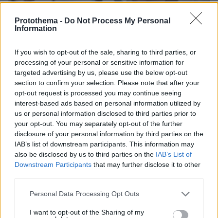
Protothema -
Do Not Process My Personal
Information
If you wish to opt-out of the sale, sharing to third parties, or
processing of your personal or sensitive information for
targeted advertising by us, please use the below opt-out
section to confirm your selection. Please note that after your
opt-out request is processed you may continue seeing
interest-based ads based on personal information utilized by
us or personal information disclosed to third parties prior to
your opt-out. You may separately opt-out of the further
disclosure of your personal information by third parties on the
IAB’s list of downstream participants. This information may
also be disclosed by us to third parties on the
IAB’s List of
Downstream Participants
that may further disclose it to other
04.08.2026, 11:20
third parties.
Πώς μια απλή ιδέα εξελίχθηκε σε κορυφαίο θεσμό
ρομποτικής στην Ελλάδα
Please note that this website/app uses one or more Google
Personal Data Processing Opt Outs
services and may gather and store information including but
06.08.2026, 10:52
not limited to your visit or usage behaviour. You may click to
I want to opt-out of the Sharing of my