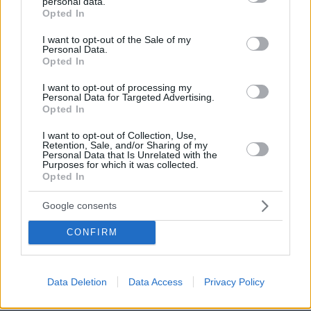
personal data.
Από μαθητής, φοιτητής σε άλλη πόλη!
grant or deny consent to Google and its third-party tags to
Opted In
use your data for below specified purposes in below Google
consent section.
26.07.2026, 09:54
I want to opt-out of the Sale of my
Personal Data.
Επαγγελματική Εκπαίδευση & Εξειδίκευση: Το Mοντέλο που
Opted In
σε Bάζει στην Aγορά Eργασίας
I want to opt-out of processing my
Personal Data for Targeted Advertising.
Opted In
ΡΟΗ ΕΙΔΗΣΕΩΝ
I want to opt-out of Collection, Use,
Ειδήσεις
Δημοφιλή
Σχολιασμένα
Retention, Sale, and/or Sharing of my
Personal Data that Is Unrelated with the
Purposes for which it was collected.
πριν 6 λεπτά
Opted In
Τα πιο ακριβά ηλεκτρικά αυτοκίνητα παγκοσμίως
Google consents
πριν 11 λεπτά
Γυναίκες που άλλαξαν ζωή: «Γιατί άφησα την Αθήνα για
CONFIRM
την επαρχία»
πριν 12 λεπτά
Ο Πέρεζ Χίλτον παραμένει σε σοβαρή αλλά σταθερή
Data Deletion
Data Access
Privacy Policy
κατάσταση, έχασε σημαντική ποσότητα αίματος λέει η
οικογένειά του μετά τον αυτοτραυματισμό του σε live