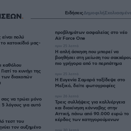
Ειδήσεις
Δημοφιλή
Σχολιασμέν
ΗΣΕΩΝ
προβλημάτων ασφαλείας στο νέο
 είναι πολύ
Air Force One
 το κατοικίδιό μας-
πριν 25 λεπτά
Η απλή άσκηση που μπορεί να
βοηθήσει στη μείωση του σακχάρο
πιο γρήγορα από το περπάτημα
ι καθόλου
Γιατί το κυνήγι της
πριν 25 λεπτά
ς των διακοπών
Η Ευγενία Σαμαρά ταξίδεψε στο
α
Μεξικό, δείτε φωτογραφίες
πριν 26 λεπτά
 σας να τρώει μόνο
Τρεις συλλήψεις για καλλιέργεια
ε 5 λόγους για αυτό
και διακίνηση κάνναβης στην
Αττική, πάνω από 90.000 ευρώ το
κέρδος των κατηγορούμενων
ό τεστ του
ηνύει τον αυξημένο
πριν 30 λεπτά