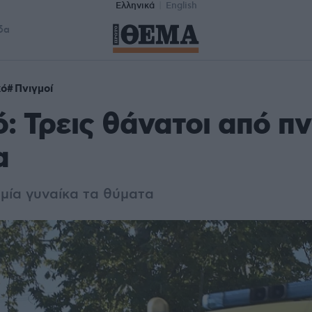
Ελληνικά
English
δα
κό
Πνιγμοί
ό: Τρεις θάνατοι από πν
α
 μία γυναίκα τα θύματα