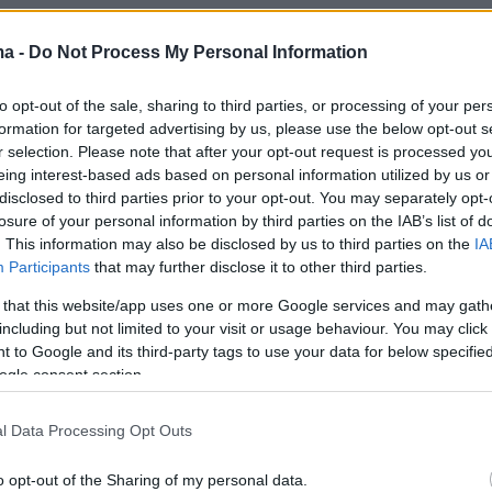
ma -
Do Not Process My Personal Information
ήμερα:
to opt-out of the sale, sharing to third parties, or processing of your per
formation for targeted advertising by us, please use the below opt-out s
, too late» η οργή -και οι δασμοί- του Τραμπ
r selection. Please note that after your opt-out request is processed y
σίας: Ο Πούτιν αγνόησε όλες τις εκκλήσεις
eing interest-based ads based on personal information utilized by us or
ς ο κίνδυνος κλιμάκωσης
disclosed to third parties prior to your opt-out. You may separately opt-
losure of your personal information by third parties on the IAB’s list of
. This information may also be disclosed by us to third parties on the
IA
ωστού TikToker για εκβιασμό: «Θα σε
Participants
that may further disclose it to other third parties.
από αύριο ξεκινάει το μαρτύριό σου»
 that this website/app uses one or more Google services and may gath
including but not limited to your visit or usage behaviour. You may click 
 to Google and its third-party tags to use your data for below specifi
έμου στον Ειρηνικό: ΗΠΑ και Κίνα ακονίζουν
ogle consent section.
υς, «φονιάδες αεροπλανοφόρων» και ναυτικές
ανεβάζουν» επικίνδυνα το θερμόμετρο
l Data Processing Opt Outs
o opt-out of the Sharing of my personal data.