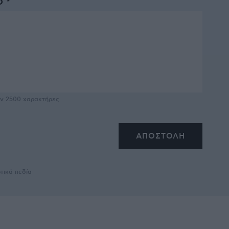
 *
υν
2500
χαρακτήρες
τικά πεδία