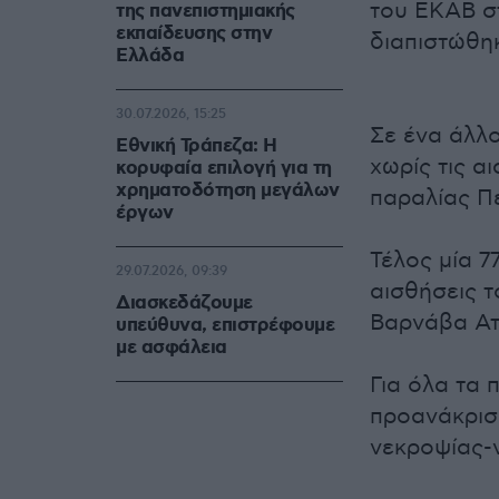
του ΕΚΑΒ σ
της πανεπιστημιακής
εκπαίδευσης στην
διαπιστώθη
Ελλάδα
30.07.2026, 15:25
Σε ένα άλλ
Εθνική Τράπεζα: Η
χωρίς τις α
κορυφαία επιλογή για τη
χρηματοδότηση μεγάλων
παραλίας Π
έργων
Τέλος μία 
29.07.2026, 09:39
αισθήσεις τ
Διασκεδάζουμε
Βαρνάβα Ατ
υπεύθυνα, επιστρέφουμε
με ασφάλεια
Για όλα τα 
προανάκριση
νεκροψίας-