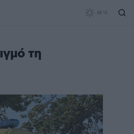
35
°C
ιγμό τη