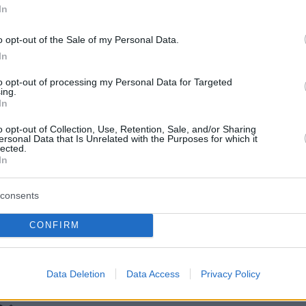
protothema.gr στο Google News
το
και μάθετε πρώτοι
In
εις
o opt-out of the Sale of my Personal Data.
Ειδήσεις
 τελευταίες
από την Ελλάδα και τον Κόσμο, τη
In
Protothema.gr
μβαίνουν, στο
to opt-out of processing my Personal Data for Targeted
ing.
ΙΑ
In
ΠΡΟΣΘΗΚΗ ΣΧΟΛΙΟΥ
o opt-out of Collection, Use, Retention, Sale, and/or Sharing
ersonal Data that Is Unrelated with the Purposes for which it
lected.
In
ΣΘΗΚΗ ΣΧΟΛΙΟΥ
consents
CONFIRM
 *
EMAIL
Data Deletion
Data Access
Privacy Policy