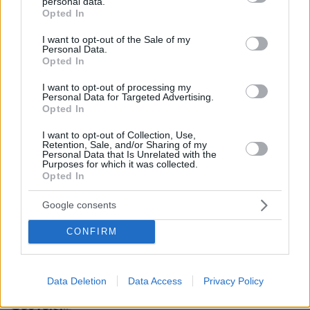
personal data.
grant or deny consent to Google and its third-party tags to
Opted In
use your data for below specified purposes in below Google
Πηγή φωτογραφιών:
thestival.gr
consent section.
I want to opt-out of the Sale of my
Personal Data.
Opted In
Ειδήσεις σήμερα:
I want to opt-out of processing my
Personal Data for Targeted Advertising.
Σκότωσα κορίτσια έως έξι μηνών, ο
Opted In
Παναγιωτάκης δεν ταιριάζει στο μοτίβο των
I want to opt-out of Collection, Use,
δολοφονιών: Ο ανατριχιαστικός ισχυρισμός της
Retention, Sale, and/or Sharing of my
Personal Data that Is Unrelated with the
Μουρτζούκου
Purposes for which it was collected.
Opted In
Λαμίν Γιαμάλ: Νέες αποκαλύψεις για το πάρτι
Google consents
του - «Ζήτησαν ξανθιές γυναίκες με
CONFIRM
συγκεκριμένες διαστάσεις στήθους»
Ενοχλημένη η Μαρίνα Σάττι με θεατή σε
Data Deletion
Data Access
Privacy Policy
συναυλία της: «Δεν ψήνεσαι ε; Γιατί δεν
φεύγεις;»