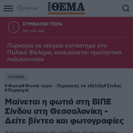
Games
ΣΥΜΒΑΙΝΕΙ ΤΩΡΑ
πριν μία ώρα
Πυρκαγιά σε ισόγειο κατάστημα στο
Παλαιό Φάληρο, εκκενώνεται προληπτικά
πολυκατοικία
ΕΛΛΑΔΑ
Φωτιά
Φωτιά τώρα - Πυρκαγιές σε εξέλιξη
Σίνδος
Πυρκαγιά
Μαίνεται η φωτιά στη ΒΙΠΕ
Σίνδου στη Θεσσαλονίκη -
Δείτε βίντεο και φωτογραφίες
Η πυρκαγιά καίει σε υπαίθριο χώρο κέντρου