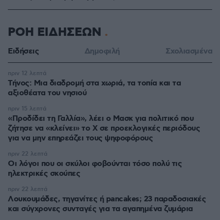
ΡΟΗ ΕΙΔΗΣΕΩΝ
Ειδήσεις
Δημοφιλή
Σχολιασμένα
πριν 12 λεπτά
Τήνος: Μια διαδρομή στα χωριά, τα τοπία και τα
αξιοθέατα του νησιού
πριν 15 λεπτά
«Προδίδει τη Γαλλία», λέει ο Μασκ για πολιτικό που
ζήτησε να «κλείνει» το X σε προεκλογικές περιόδους
για να μην επηρεάζει τους ψηφοφόρους
πριν 22 λεπτά
Οι λόγοι που οι σκύλοι φοβούνται τόσο πολύ τις
ηλεκτρικές σκούπες
πριν 22 λεπτά
Λουκουμάδες, τηγανίτες ή pancakes; 23 παραδοσιακές
και σύγχρονες συνταγές για τα αγαπημένα ζυμάρια