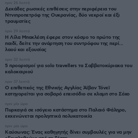
πριν 26 λεπτά
Δεκάδες ρωσικές επιθέσεις στην περιφέρεια του
Ντνιπροπετρόφ της Ουκρανίας, δύο νεκροί και έξι
τραυματίες
πριν 29 λεπτά
Η Λίλα Μπακλέση έφερε στον κόσμο το πρώτο της
παιδί, δείτε την ανάρτηση του συντρόφου της περί...
λαού και εξουσίας
πριν 32 λεπτά
5 προορισμοί για solo travellers τα Σαββατοκύριακα του
καλοκαιριού
πριν 37 λεπτά
Ο επιθετικός της Εθνικής Αγγλίας Άϊβαν Τόνεϊ
κατηγορείται για σοβαρό επεισόδιο σε κλαμπ στο Σόχο
πριν μία ώρα
Πυρκαγιά σε ισόγειο κατάστημα στο Παλαιό Φάληρο,
εκκενώνεται προληπτικά πολυκατοικία
πριν μία ώρα
Kαύσωνας: Ένας καθηγητής δίνει συμβουλές για να μην