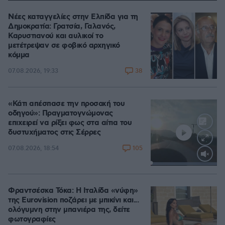
Νέες καταγγελίες στην Ελπίδα για τη
Δημοκρατία: Γρατσία, Γαλανός,
Καρυστιανού και αυλικοί το
μετέτρεψαν σε φοβικό αρχηγικό
κόμμα
38
07.08.2026, 19:33
«Κάτι απέσπασε την προσοχή του
οδηγού»: Πραγματογνώμονας
επιχειρεί να ρίξει φως στα αίτια του
δυστυχήματος στις Σέρρες
105
07.08.2026, 18:54
Loaded
:
100.00%
Φραντσέσκα Τόκα: Η Ιταλίδα «νύφη»
της Eurovision ποζάρει με μπικίνι και...
ολόγυμνη στην μπανιέρα της, δείτε
φωτογραφίες