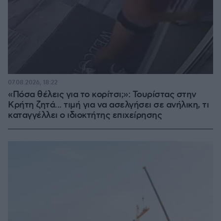
07.08.2026, 18:22
«Πόσα θέλεις για το κορίτσι;»: Τουρίστας στην
Κρήτη ζητά... τιμή για να ασελγήσει σε ανήλικη, τι
καταγγέλλει ο ιδιοκτήτης επιχείρησης