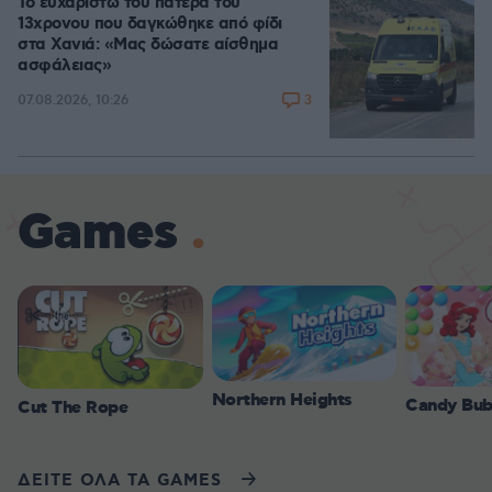
Το ευχαριστώ του πατέρα του
13χρονου που δαγκώθηκε από φίδι
στα Χανιά: «Μας δώσατε αίσθημα
ασφάλειας»
3
07.08.2026, 10:26
Games
Northern Heights
Candy Bub
Cut The Rope
ΔΕΙΤΕ ΟΛΑ ΤΑ GAMES